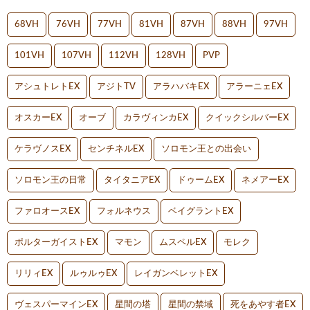
68VH
76VH
77VH
81VH
87VH
88VH
97VH
101VH
107VH
112VH
128VH
PVP
アシュトレトEX
アジトTV
アラハバキEX
アラーニェEX
オスカーEX
オーブ
カラヴィンカEX
クイックシルバーEX
ケラヴノスEX
センチネルEX
ソロモン王との出会い
ソロモン王の日常
タイタニアEX
ドゥームEX
ネメアーEX
ファロオースEX
フォルネウス
ベイグラントEX
ポルターガイストEX
マモン
ムスペルEX
モレク
リリィEX
ルゥルゥEX
レイガンベレットEX
ヴェスパーマインEX
星間の塔
星間の禁域
死をあやす者EX