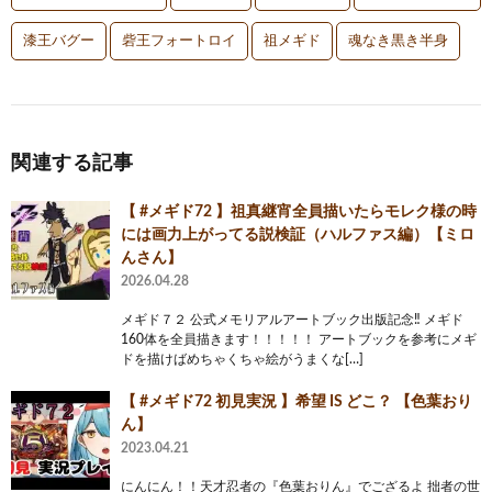
漆王バグー
砦王フォートロイ
祖メギド
魂なき黒き半身
関連する記事
【 #メギド72 】祖真継宵全員描いたらモレク様の時
には画力上がってる説検証（ハルファス編）【ミロ
んさん】
2026.04.28
メギド７２ 公式メモリアルアートブック出版記念‼️ メギド
160体を全員描きます！！！！！ アートブックを参考にメギ
ドを描けばめちゃくちゃ絵がうまくな[…]
【 #メギド72 初見実況 】希望 IS どこ？ 【色葉おり
ん】
2023.04.21
にんにん！！天才忍者の『色葉おりん』でござるよ 拙者の世