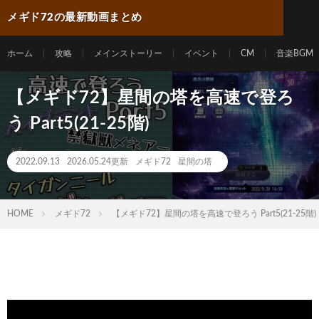
メギド72の最新動画まとめ
ホーム
攻略
メインストーリー
イベント
CM
音楽BGM
【メギド72】星間の塔を高速で登ろ
う Part5(21-25階)
2022.09.13
2026.05.24更新
メギド72
星間の塔
HOME
メギド72
【メギド72】星間の塔を高速で登ろう Part5(21-25階)