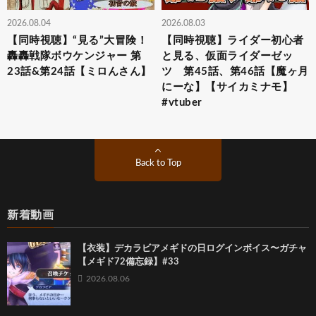
2026.08.04
2026.08.03
【同時視聴】“見る”大冒険！
【同時視聴】ライダー初心者
轟轟戦隊ボウケンジャー 第
と見る、仮面ライダーゼッ
23話&第24話【ミロんさん】
ツ 第45話、第46話【魔ヶ月
にーな】【サイカミナモ】
#vtuber
Back to Top
新着動画
【衣装】デカラビアメギドの日ログインボイス〜ガチャ
【メギド72備忘録】#33
2026.08.06