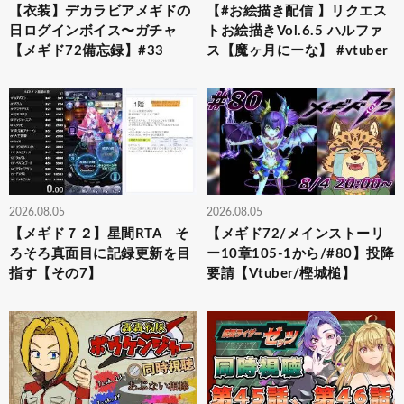
【衣装】デカラビアメギドの
【#お絵描き配信 】リクエス
日ログインボイス〜ガチャ
トお絵描きVol.6.5 ハルファ
【メギド72備忘録】#33
ス【魔ヶ月にーな】 #vtuber
2026.08.05
2026.08.05
【メギド７２】星間RTA そ
【メギド72/メインストーリ
ろそろ真面目に記録更新を目
ー10章105-1から/#80】投降
指す【その7】
要請【Vtuber/樫城槌】