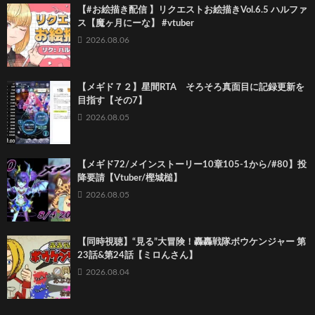
【#お絵描き配信 】リクエストお絵描きVol.6.5 ハルファ
ス【魔ヶ月にーな】 #vtuber
2026.08.06
【メギド７２】星間RTA そろそろ真面目に記録更新を
目指す【その7】
2026.08.05
【メギド72/メインストーリー10章105-1から/#80】投
降要請【Vtuber/樫城槌】
2026.08.05
【同時視聴】“見る”大冒険！轟轟戦隊ボウケンジャー 第
23話&第24話【ミロんさん】
2026.08.04