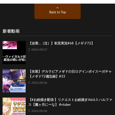
Back to Top
新着動画
【迫害…（泣）】初見実況#68【メギド72】
2026.08.07
【衣装】デカラビアメギドの日ログインボイス〜ガチャ
【メギド72備忘録】#33
2026.08.06
【#お絵描き配信 】リクエストお絵描きVol.6.5 ハルファ
ス【魔ヶ月にーな】 #vtuber
2026.08.06