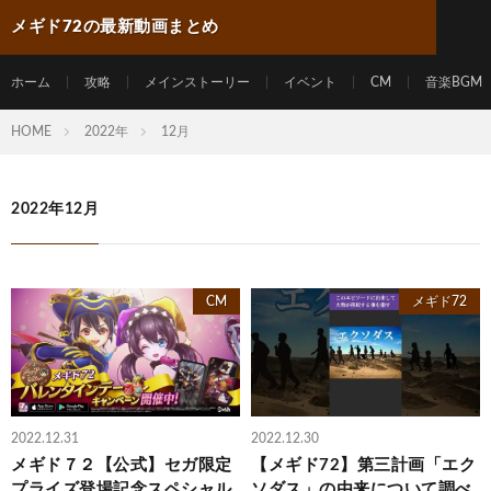
メギド72の最新動画まとめ
ホーム
攻略
メインストーリー
イベント
CM
音楽BGM
HOME
2022年
12月
2022年12月
CM
メギド72
2022.12.31
2022.12.30
メギド７２【公式】セガ限定
【メギド72】第三計画「エク
プライズ登場記念スペシャル
ソダス」の由来について調べ