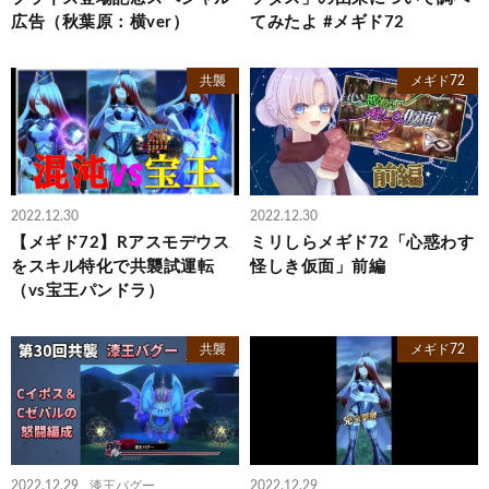
広告（秋葉原：横ver）
てみたよ #メギド72
共襲
メギド72
2022.12.30
2022.12.30
【メギド72】Rアスモデウス
ミリしらメギド72「心惑わす
をスキル特化で共襲試運転
怪しき仮面」前編
（vs宝王パンドラ）
共襲
メギド72
2022.12.29
漆王バグー
2022.12.29