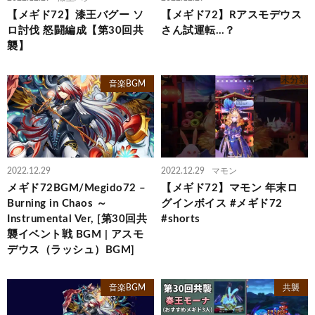
【メギド72】漆王バグー ソ
【メギド72】Rアスモデウス
ロ討伐 怒闘編成【第30回共
さん試運転…？
襲】
未分類
音楽BGM
2022.12.29
2022.12.29
マモン
メギド72BGM/Megido72 –
【メギド72】マモン 年末ロ
Burning in Chaos ～
グインボイス #メギド72
Instrumental Ver, [第30回共
#shorts
襲イベント戦 BGM | アスモ
デウス（ラッシュ）BGM]
音楽BGM
共襲