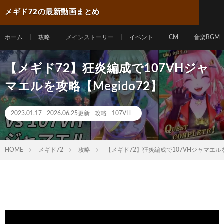
メギド72の最新動画まとめ
ホーム
攻略
メインストーリー
イベント
CM
音楽BGM
【メギド72】狂炎編成で107VHジャ
マエルを攻略【Megido72】
2023.01.17
2026.06.25更新
攻略
107VH
HOME
メギド72
攻略
【メギド72】狂炎編成で107VHジャマエルを