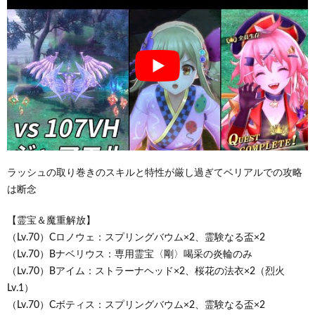
ラッシュの取り巻きのスキルと特性が厳し過ぎてベリアルでの攻略
は断念
【霊宝＆魔重解放】
（Lv.70）Cロノウェ：スプリングバウム×2、霊験なる盃×2
（Lv.70）Bナベリウス：専用霊宝〈剛〉喝采の炎輪のみ
（Lv.70）Bアイム：ストラーナヘッド×2、桜花の法衣×2（烈火
Lv.1）
（Lv.70）Cボティス：スプリングバウム×2、霊験なる盃×2