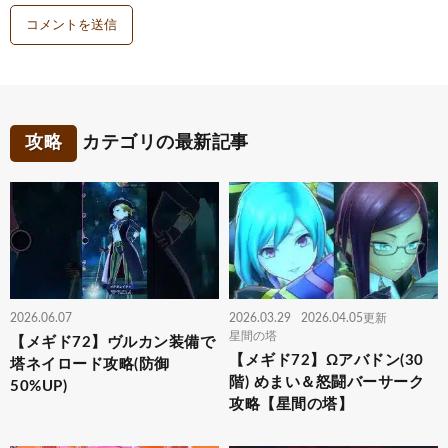
攻略
カテゴリの最新記事
2026.06.07
2026.03.29
2026.04.05更新
星間の塔
【メギド72】ヴルカン装備で
【メギド72】Ωアバドン(30
塔ネイロード攻略(防御
階) めまい＆怒闘バーサーク
50%UP)
攻略【星間の塔】