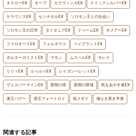
オスカーEX
オーブ
カラヴィンカEX
クイックシルバーEX
ケラヴノスEX
センチネルEX
ソロモン王との出会い
ソロモン王の日常
タイタニアEX
ドゥームEX
ネメアーEX
ファロオースEX
フォルネウス
ベイグラントEX
ポルターガイストEX
マモン
ムスペルEX
モレク
リリィEX
ルゥルゥEX
レイガンベレットEX
ヴェスパーマインEX
星間の塔
星間の禁域
死をあやす者EX
漆王バグー
砦王フォートロイ
祖メギド
魂なき黒き半身
関連する記事