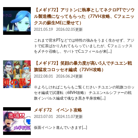
【メギド72】アリトンに執事としてネクロPTでソウ
ル製造機になってもらった（77VH攻略、Cフェニッ
クスの蘇生MEに乗せて）
2021.05.19
2026.02.05更新
これまで背水PTなどでは特性の強みをうまく生かせず、アジ
トで紅茶ばかり入れてもらっていましたが、Cフェニックス
を〆チケ召喚し、サバトでCユフィールが来[…]
【メギド72】笑顔の暴力度が高い5人でチユエン戦
旗猛攻コロッセオ編成（73VH攻略）
2022.08.01
2026.06.24更新
※よろしければこちらもご覧ください チユエンの戦旗コロッ
セオ編成で試運転（68VH攻略） チユエン×ルシファーの戦
旗インパルス編成で魂なき黒き半身攻略[…]
メギド72 イベント攻略
2023.07.01
2024.11.07更新
仮面イベント進んでいきます[…]