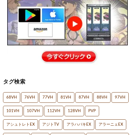
タグ検索
68VH
76VH
77VH
81VH
87VH
88VH
97VH
101VH
107VH
112VH
128VH
PVP
アシュトレトEX
アジトTV
アラハバキEX
アラーニェEX