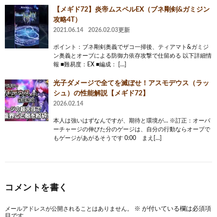
【メギド72】炎帝ムスペルEX（ブネ剛剣&ガミジン
攻略4T）
2021.06.14
2026.02.03更新
ポイント：ブネ剛剣奥義でザコ一掃後、ティアマト&ガミジ
ン奥義とオーブによる防御力依存攻撃で仕留める 以下詳細情
報 ■難易度：EX ■編成： […]
光子ダメージで全てを滅ぼせ！アスモデウス（ラッ
シュ）の性能解説【メギド72】
2026.02.14
本人は強いはずなんですが、期待と環境が… ※訂正：オーバ
ーチャージの伸びた分のゲージは、自分の行動ならオーブで
もゲージがあがるそうです 0:00 まえ[…]
コメントを書く
メールアドレスが公開されることはありません。
※
が付いている欄は必須項
目です