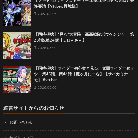
【メギド72/メインストーリー10章105-1から/#80】投
降要請【Vtuber/樫城槌】
2026.08.05
【同時視聴】“見る”大冒険！轟轟戦隊ボウケンジャー 第
23話&第24話【ミロんさん】
2026.08.04
【同時視聴】ライダー初心者と見る、仮面ライダーゼッ
ツ 第45話、第46話【魔ヶ月にーな】【サイカミナ
モ】 #vtuber
2026.08.03
運営サイトからのお知らせ
お問い合わせ