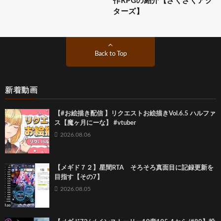
作RPGの紹介【ざくざくアク
ターズ】
Back to Top
新着動画
【#お絵描き配信 】リクエストお絵描きVol.6.5 ハルファ
ス【魔ヶ月にーな】 #vtuber
2026.08.06
【メギド７２】星間RTA そろそろ真面目に記録更新を
目指す【その7】
2026.08.05