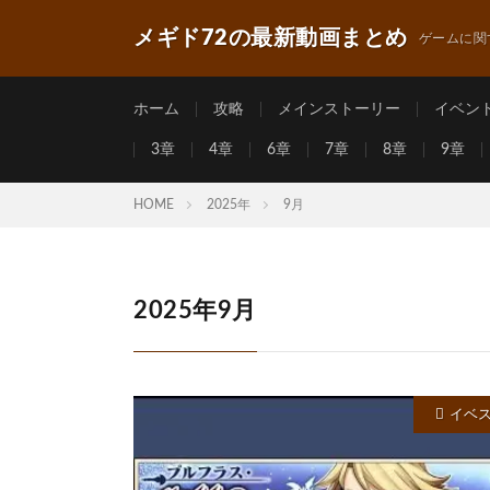
メギド72の最新動画まとめ
ゲームに関
ホーム
攻略
メインストーリー
イベン
3章
4章
6章
7章
8章
9章
HOME
2025年
9月
2025年9月
イベ