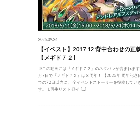
2025.09.26
【イベスト】2017 12 背中合わせの正
【メギド７２】
※この動画には『メギド７２』のネタバレが含まれます。
月7日で『メギド７２』は８周年！ 【2025年 周年記念
での72日以内に、 全イベントストーリーを投稿してい
す。 ↓再生リスト ◎イ […]