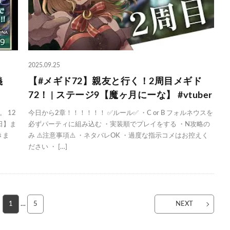
2025.09.25
義
【#メギド72】親友と行く！2周目メギド
72！ | ステージ9【魔ヶ月にーな】 #vtuber
 12
今日から2章！！！！！！ ✅ルール✅ ・C or B フォルネウスを
日】ま
必ずパーティに組み込む ・実装順でプレイをする ・N攻略の
きま
み ⚠️注意事項⚠️ ・ネタバレOK ・過度な指示コメはお控えく
ださい ・ […]
1
…
5
NEXT