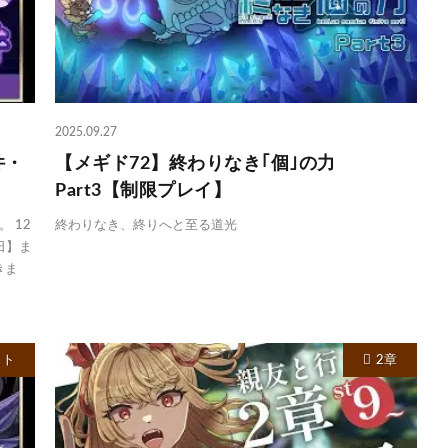
2025.09.27
件・
【メギド72】終わりなき｢個｣の力
Part3【制限プレイ】
 12
終わりなき、終りへと至る道光
日】ま
きま
スト
2章