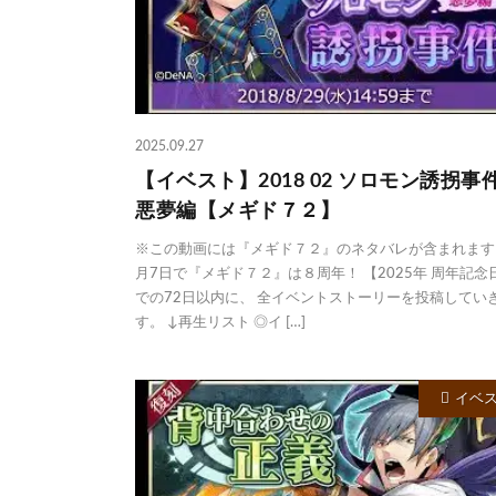
2025.09.27
【イベスト】2018 02 ソロモン誘拐事
悪夢編【メギド７２】
※この動画には『メギド７２』のネタバレが含まれます。
月7日で『メギド７２』は８周年！ 【2025年 周年記念
での72日以内に、 全イベントストーリーを投稿してい
す。 ↓再生リスト ◎イ […]
イベ