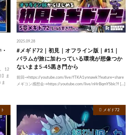
2025.09.28
件・
#メギド72｜初見｜オフライン版｜#11｜
バラムが旅に加わっている環境が想像つか
ないまま5-45黒き門から
 12
日】ま
前回→https://youtube.com/live/fTKA1ynnawk?feature=share
きま
メギコン感想会→https://youtube.com/live/nHrBqmYSbic?f […]
スト
メギド72