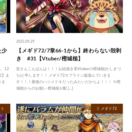
2025.09.29
た少
【メギド72/7章66-1から】終わらない殻剥
き #31【Vtuber/樫城槌】
 12
皆さんこんばんは！！！お絵描き系Vtuberの樫城槌(かしきづ
日】ま
ち)と申します！！ メギド72オフライン版遊んでいきま
きま
す！！！最後のハジメドキだったみたいだからよ！！！ ※樫
城槌からのお願い 樫城槌が配 […]
スト
メギド72