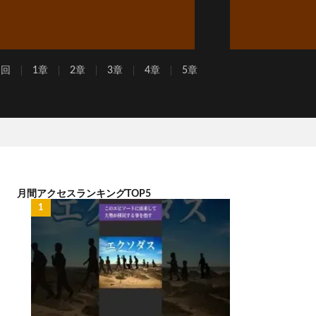
周回
1章
2章
3章
4章
5章
月間アクセスランキングTOP5