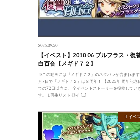
2025.09.30
【イベスト】2018 06 プルフラス・復
白百合【メギド７２】
※この動画には『メギド７２』のネタバレが含まれます。
月7日で『メギド７２』は８周年！ 【2025年 周年記念
での72日以内に、 全イベントストーリーを投稿してい
す。 ↓再生リスト ◎イ […]
イベ