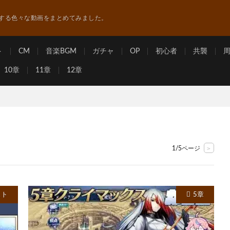
する色々な動画をまとめてみました。
ト
CM
音楽BGM
ガチャ
OP
初心者
共襲
10章
11章
12章
>
1/5ページ
スト
5章