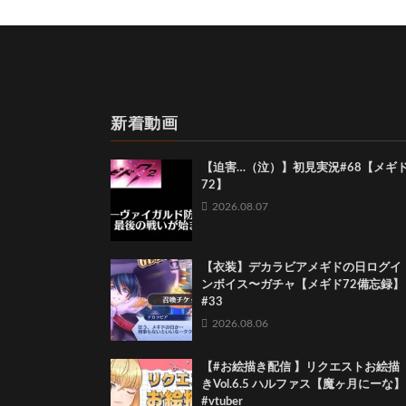
新着動画
【迫害…（泣）】初見実況#68【メギ
72】
2026.08.07
【衣装】デカラビアメギドの日ログイ
ンボイス〜ガチャ【メギド72備忘録】
#33
2026.08.06
【#お絵描き配信 】リクエストお絵描
きVol.6.5 ハルファス【魔ヶ月にーな】
#vtuber