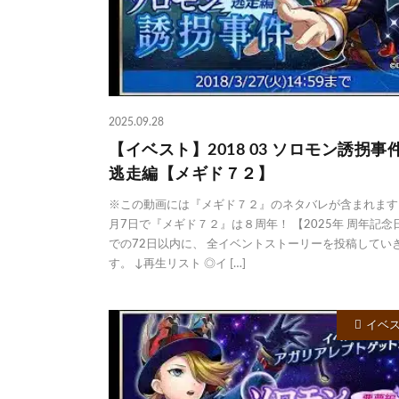
2025.09.28
【イベスト】2018 03 ソロモン誘拐事
逃走編【メギド７２】
※この動画には『メギド７２』のネタバレが含まれます。
月7日で『メギド７２』は８周年！ 【2025年 周年記念
での72日以内に、 全イベントストーリーを投稿してい
す。 ↓再生リスト ◎イ […]
イベ