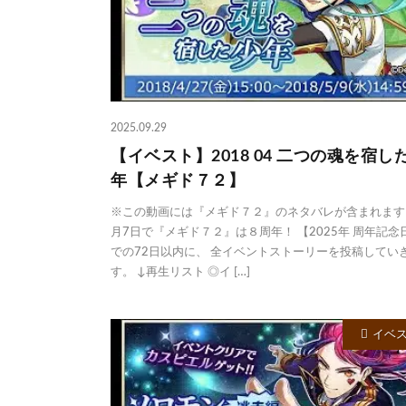
2025.09.29
【イベスト】2018 04 二つの魂を宿し
年【メギド７２】
※この動画には『メギド７２』のネタバレが含まれます。
月7日で『メギド７２』は８周年！ 【2025年 周年記念
での72日以内に、 全イベントストーリーを投稿してい
す。 ↓再生リスト ◎イ […]
イベ