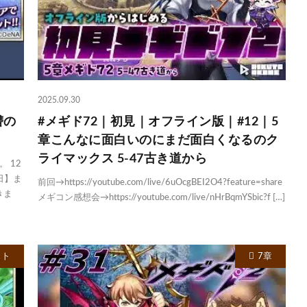
2025.09.30
讐の
#メギド72｜初見｜オフライン版｜#12｜5
章こんなに面白いのにまだ面白くなるのク
ライマックス 5-47古き道から
 12
日】ま
前回→https://youtube.com/live/6uOcgBEI2O4?feature=share
きま
メギコン感想会→https://youtube.com/live/nHrBqmYSbic?f […]
スト
7章