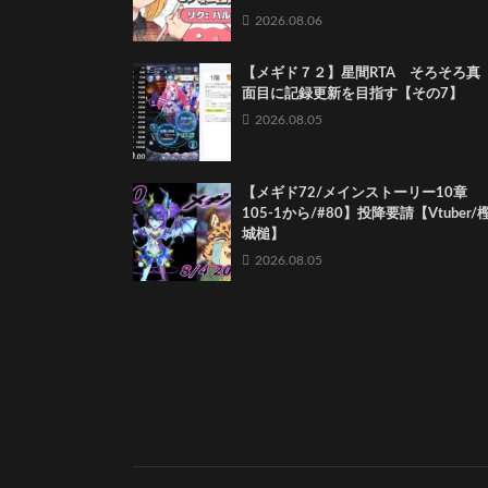
2026.08.06
【メギド７２】星間RTA そろそろ真
面目に記録更新を目指す【その7】
2026.08.05
【メギド72/メインストーリー10章
105-1から/#80】投降要請【Vtuber/
城槌】
2026.08.05