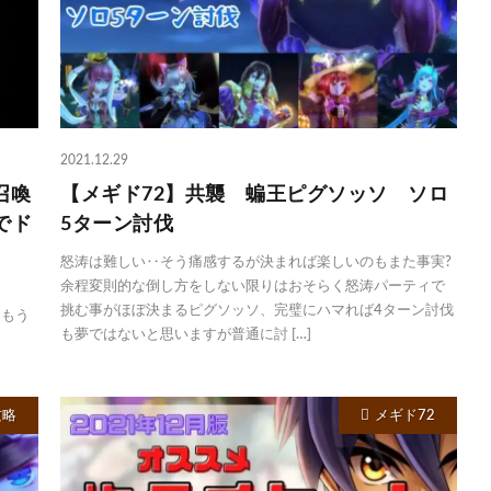
2021.12.29
召喚
【メギド72】共襲 蝙王ピグソッソ ソロ
でド
5ターン討伐
怒涛は難しい‥そう痛感するが決まれば楽しいのもまた事実?
余程変則的な倒し方をしない限りはおそらく怒涛パーティで
挑む事がほぼ決まるピグソッソ、完璧にハマれば4ターン討伐
d/ もう
も夢ではないと思いますが普通に討 […]
攻略
メギド72