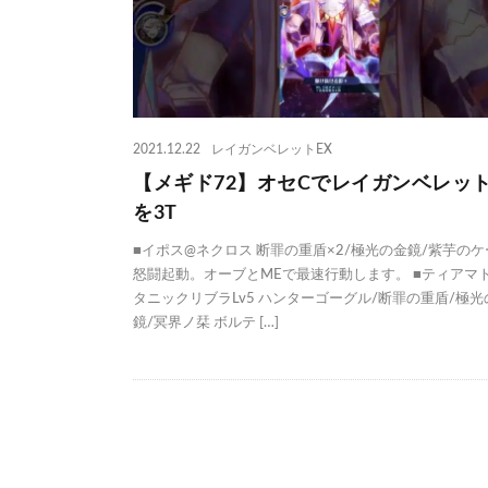
2021.12.22
レイガンベレットEX
【メギド72】オセCでレイガンベレット
を3T
■イポス@ネクロス 断罪の重盾×2/極光の金鏡/紫芋のケ
怒闘起動。オーブとMEで最速行動します。 ■ティアマ
タニックリブラLv5 ハンターゴーグル/断罪の重盾/極光
鏡/冥界ノ栞 ボルテ […]