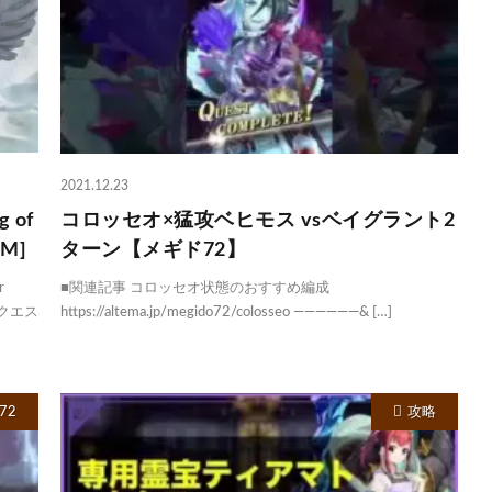
2021.12.23
 of
コロッセオ×猛攻ベヒモス vsベイグラント2
GM]
ターン【メギド72】
r
■関連記事 コロッセオ状態のおすすめ編成
インクエス
https://altema.jp/megido72/colosseo ——————& […]
72
攻略