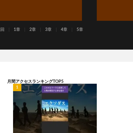
周回
1章
2章
3章
4章
5章
月間アクセスランキングTOP5