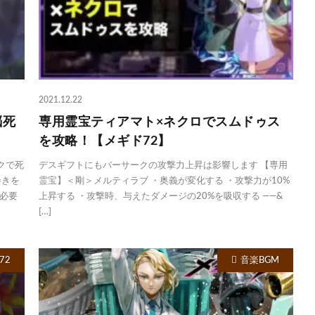
2021.12.22
脳死
専用霊宝ティアマト×ネクロでスムドゥス
を攻略！【メギド72】
クで死
デスギフトにもバーサークの攻撃力上昇は影響します 【専用
巻きを
霊宝】＜剛＞メルティラブ ・奥義が変化する ・攻撃力が10%
必要
上昇する ・攻撃時、与えたダメージの20%を吸収する ——&
[…]
72
音楽BGM