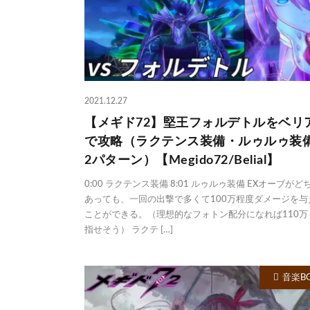
2021.12.27
【メギド72】堅王フォルデトルをベリ
で攻略（ラクテンス装備・ルゥルゥ装
2パターン）【Megido72/Belial】
0:00 ラクテンス装備 8:01 ルゥルゥ装備 EXオーブがど
あっても、一回の出撃で多くて100万程度ダメージを与
ことができる。（理想的なフォトン配分になれば110万
指せそう） ラクテ […]
音楽B