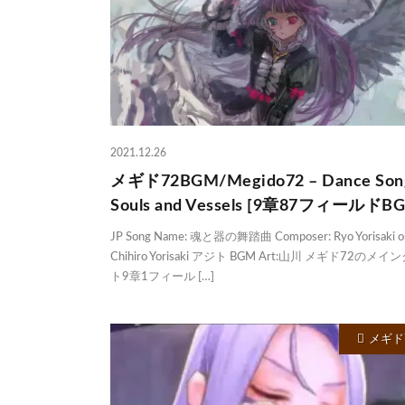
2021.12.26
メギド72BGM/Megido72 – Dance Song
Souls and Vessels [9章87フィールドB
JP Song Name: 魂と器の舞踏曲 Composer: Ryo Yorisaki o
Chihiro Yorisaki アジト BGM Art:山川 メギド72のメ
ト9章1フィール […]
メギド