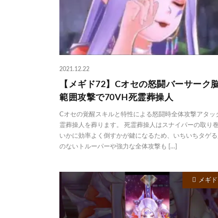
2021.12.22
【メギド72】Cオセの怒闘バーサーク
範囲攻撃で70VH死霊葬操人
Cオセの覚醒スキルと特性による怒闘時全体攻撃アタッ
霊葬操人を葬ります。 死霊葬操人はスナイパーの取り
いかに効率よく倒すかが鍵になるため、いちいちタゲる
のないトルーパーや強力な全体攻撃も […]
メギド