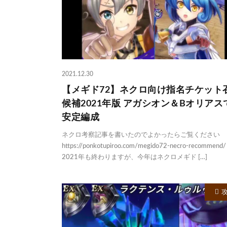
2021.12.30
【メギド72】ネクロ向け指名チケット
候補2021年版 アガシオン＆Bオリアス
安定編成
ネクロ考察記事を書いたのでよかったらご覧ください
https://ponkotupiroo.com/megido72-necro-recommen
2021年も終わりますが、今年はネクロメギド […]