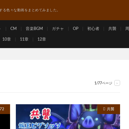
する色々な動画をまとめてみました。
ト
CM
音楽BGM
ガチャ
OP
初心者
共襲
10章
11章
12章
>
1/77ページ
72
共襲