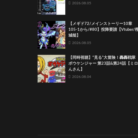
2026.08.05
【メギド72/メインストーリー10章
105-1から/#80】投降要請【Vtuber/
城槌】
2026.08.05
【同時視聴】“見る”大冒険！轟轟戦隊
ボウケンジャー 第23話&第24話【ミロ
んさん】
2026.08.04