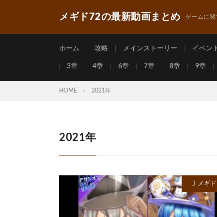
メギド72の最新動画まとめ
ゲームに関
ホーム
攻略
メインストーリー
イベン
3章
4章
6章
7章
8章
9章
HOME
2021年
2021年
メギド