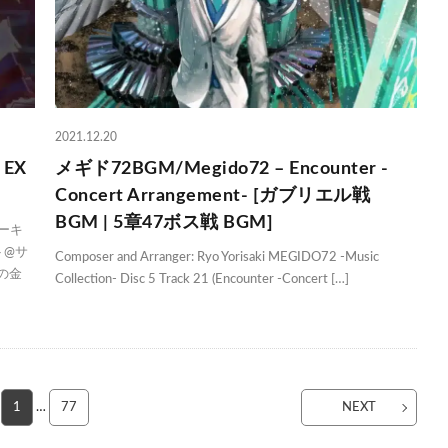
2021.12.20
EX
メギド72BGM/Megido72 – Encounter -
Concert Arrangement- [ガブリエル戦
BGM | 5章47ボス戦 BGM]
ーキ
ト@サ
Composer and Arranger: Ryo Yorisaki MEGIDO72 -Music
の金
Collection- Disc 5 Track 21 (Encounter -Concert […]
1
…
77
NEXT