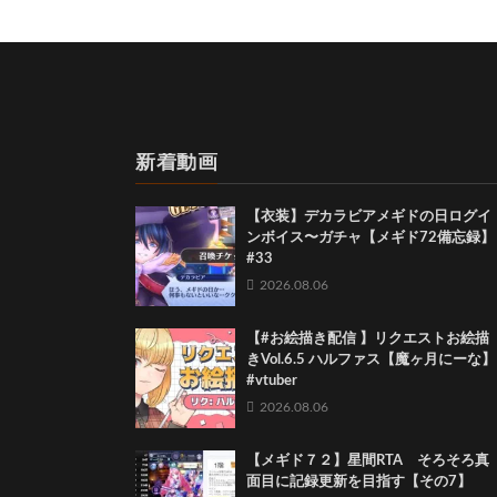
新着動画
【衣装】デカラビアメギドの日ログイ
ンボイス〜ガチャ【メギド72備忘録】
#33
2026.08.06
【#お絵描き配信 】リクエストお絵描
きVol.6.5 ハルファス【魔ヶ月にーな】
#vtuber
2026.08.06
【メギド７２】星間RTA そろそろ真
面目に記録更新を目指す【その7】