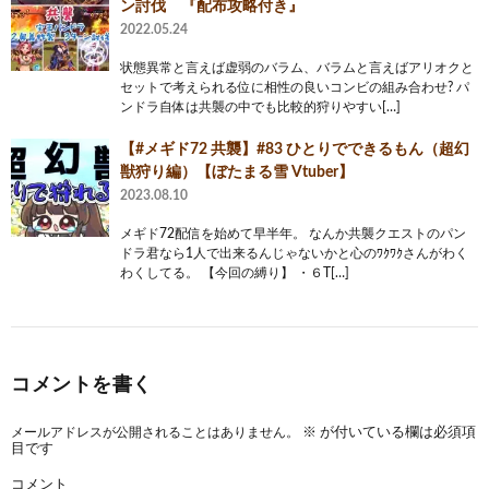
ン討伐 『配布攻略付き』
2022.05.24
状態異常と言えば虚弱のバラム、バラムと言えばアリオクと
セットで考えられる位に相性の良いコンビの組み合わせ? パ
ンドラ自体は共襲の中でも比較的狩りやすい[…]
【#メギド72 共襲】#83 ひとりでできるもん（超幻
獣狩り編）【ぼたまる雪 Vtuber】
2023.08.10
メギド72配信を始めて早半年。 なんか共襲クエストのパン
ドラ君なら1人で出来るんじゃないかと心のﾜｸﾜｸさんがわく
わくしてる。 【今回の縛り】 ・６T[…]
コメントを書く
メールアドレスが公開されることはありません。
※
が付いている欄は必須項
目です
コメント