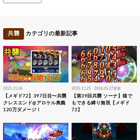
共襲
カテゴリの最新記事
2025.11.26
2025.11.25
2026.05.27更新
【メギド72】397日目〜共襲
【第39回共襲 ソーナ】猿で
クレスエンド@アロケル奥義
もできる縛り無視【メギド
120万ダメージ！
72】