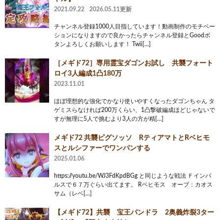
2021.09.22
2026.05.11更新
チャンネル登録1000人目指しています！動画制作のモチベー
ションになりますので良かったらチャンネル登録とGoodボ
タンよろしくお願いします！ Twii[…]
［メギド72］専用霊宝ダゴンお試し 共襲フォート
ロイ3人編成1凸180万
2023.11.01
ほぼ理想的な強化でかなり使いやすくなったダゴンちゃん タ
ゲミスらなければ200万くらい、1凸撃破編成ほどじゃないで
すが無理に5人で挑むより3人の方が精[…]
メギド72 共襲ピグソッソ RティアマトとRベヒモ
スとルシファーでワンパンする
2025.01.06
https://youtu.be/WJ3FdKpdBGg と同じような戦法 Ｆインパ
ルスで６７万ぐらい出てます。 Rベヒモス オーブ：カオス
サム（レベ[…]
【メギド72】共襲 宝王パンドラ 2奥義炸裂3ター