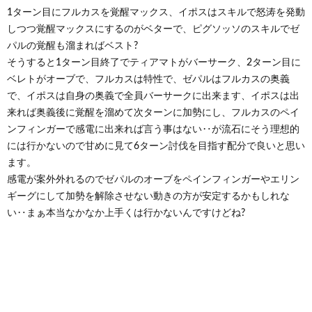
1ターン目にフルカスを覚醒マックス、イポスはスキルで怒涛を発動
しつつ覚醒マックスにするのがベターで、ピグソッソのスキルでゼ
パルの覚醒も溜まればベスト?
そうすると1ターン目終了でティアマトがバーサーク、2ターン目に
ベレトがオーブで、フルカスは特性で、ゼパルはフルカスの奥義
で、イポスは自身の奥義で全員バーサークに出来ます、イポスは出
来れば奥義後に覚醒を溜めて次ターンに加勢にし、フルカスのペイ
ンフィンガーで感電に出来れば言う事はない‥が流石にそう理想的
には行かないので甘めに見て6ターン討伐を目指す配分で良いと思い
ます。
感電が案外外れるのでゼパルのオーブをペインフィンガーやエリン
ギーグにして加勢を解除させない動きの方が安定するかもしれな
い‥まぁ本当なかなか上手くは行かないんですけどね?