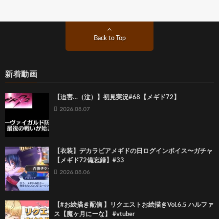
Back to Top
新着動画
【迫害…（泣）】初見実況#68【メギド72】
2026.08.07
【衣装】デカラビアメギドの日ログインボイス〜ガチャ
【メギド72備忘録】#33
2026.08.06
【#お絵描き配信 】リクエストお絵描きVol.6.5 ハルファ
ス【魔ヶ月にーな】 #vtuber