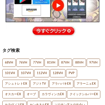
タグ検索
68VH
76VH
77VH
81VH
87VH
88VH
97VH
101VH
107VH
112VH
128VH
PVP
アシュトレトEX
アジトTV
アラハバキEX
アラーニェEX
オスカーEX
オーブ
カラヴィンカEX
クイックシルバーEX
ケラヴノスEX
センチネルEX
ソロモン王との出会い