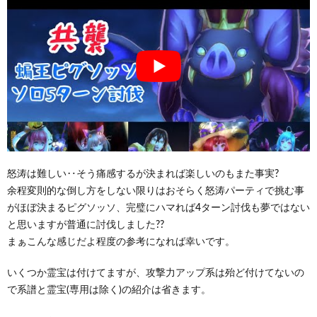
怒涛は難しい‥そう痛感するが決まれば楽しいのもまた事実?
余程変則的な倒し方をしない限りはおそらく怒涛パーティで挑む事
がほぼ決まるピグソッソ、完璧にハマれば4ターン討伐も夢ではない
と思いますが普通に討伐しました??
まぁこんな感じだよ程度の参考になれば幸いです。
いくつか霊宝は付けてますが、攻撃力アップ系は殆ど付けてないの
で系譜と霊宝(専用は除く)の紹介は省きます。