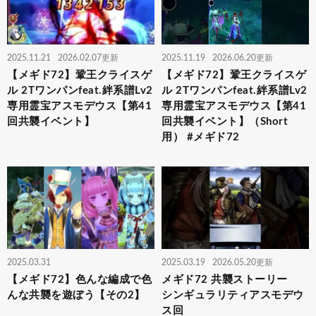
2025.11.21
2026.02.07更新
2025.11.19
2026.06.20更新
【メギド72】鞏王クライスゲ
【メギド72】鞏王クライスゲ
ル 2Tワンパンfeat.絆系譜Lv2
ル 2Tワンパンfeat.絆系譜Lv2
専用霊宝アスモデウス【第41
専用霊宝アスモデウス【第41
回共襲イベント】
回共襲イベント】（Short
用） #メギド72
2025.03.31
2025.03.19
2026.05.20更新
【メギド72】色んな編成で色
メギド72 共襲ストーリー
んな共襲を遊ぼう【その2】
シンギュラリティアスモデウ
ス回