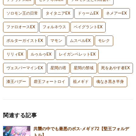
ソロモン王の日常
タイタニアEX
ドゥームEX
ネメアーEX
ファロオースEX
フォルネウス
ベイグラントEX
ポルターガイストEX
マモン
ムスペルEX
モレク
リリィEX
ルゥルゥEX
レイガンベレットEX
ヴェスパーマインEX
星間の塔
星間の禁域
死をあやす者EX
漆王バグー
砦王フォートロイ
祖メギド
魂なき黒き半身
関連する記事
共襲の中でも最悪のボス-メギド72【堅王フォルデ
トル】