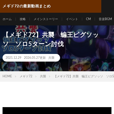
メギド72の最新動画まとめ
ホーム
攻略
メインストーリー
イベント
CM
音楽BGM
【メギド72】共襲 蝙王ピグソッ
ソ ソロ5ターン討伐
2021.12.29
2026.05.27更新
共襲
HOME
メギド72
共襲
【メギド72】共襲 蝙王ピグソッソ ソロ