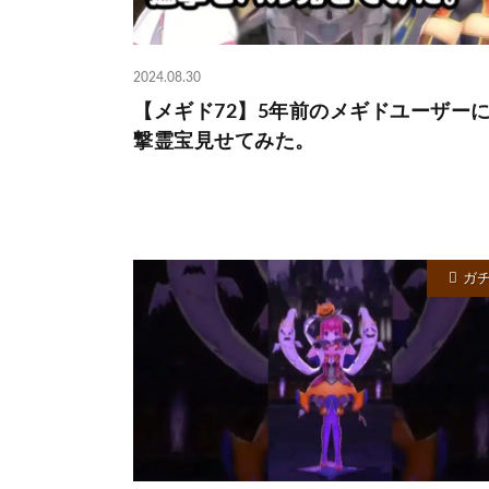
2024.08.30
‪【メギド72】‬5年前のメギドユーザー
撃霊宝見せてみた。
ガ