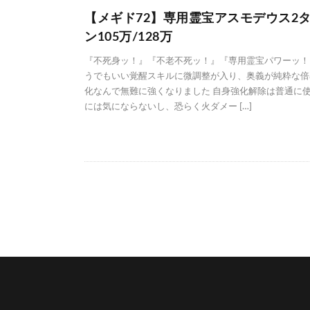
【メギド72】専用霊宝アスモデウス2
ン105万/128万
『不死身ッ！』『不老不死ッ！』『専用霊宝パワーッ！
うでもいい覚醒スキルに微調整が入り、奥義が純粋な倍
化なんで無難に強くなりました 自身強化解除は普通に
には気にならないし、恐らく火ダメー […]