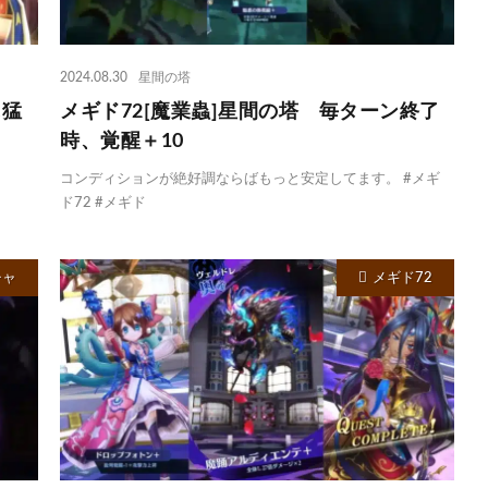
2024.08.30
星間の塔
に猛
メギド72[魔業蟲]星間の塔 毎ターン終了
時、覚醒＋10
コンディションが絶好調ならばもっと安定してます。 #メギ
ド72 #メギド
チャ
メギド72