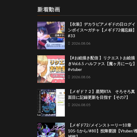
新着動画
【衣装】デカラビアメギドの日ログイ
ンボイス〜ガチャ【メギド72備忘録】
#33
2026.08.06
【#お絵描き配信 】リクエストお絵描
きVol.6.5 ハルファス【魔ヶ月にーな】
#vtuber
2026.08.06
【メギド７２】星間RTA そろそろ真
面目に記録更新を目指す【その7】
2026.08.05
【メギド72/メインストーリー10章
105-1から/#80】投降要請【Vtuber/