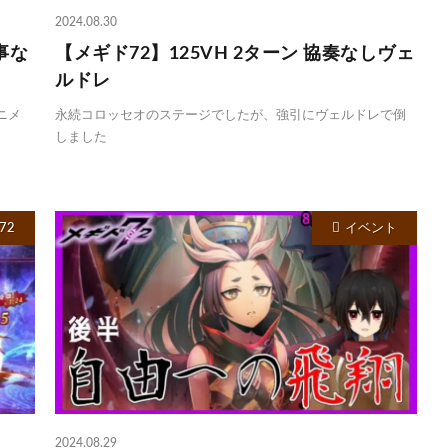
2024.08.30
事な
【メギド72】125VH 2ターン 協奏なしヴェ
ルドレ
ニメ
永続コロッセオのステージでしたが、強引にヴェルドレで倒
しました
72
イベント
2024.08.29