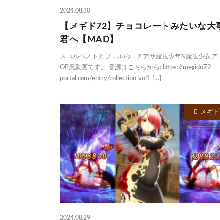
2024.08.30
【メギド72】チョコレートみたいな大
君へ【MAD】
スコルベノトとブエルのニチアサ魔法少年&魔法少女ア
OP風動画です。 音源はこちらから: https://megido72-
portal.com/entry/collection-vol1 […]
メギド
2024.08.29