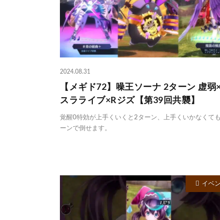
2024.08.31
【メギド72】噪王ソーナ 2ターン 虚弱
スラライブ×Rジズ【第39回共襲】
覚醒0特効が上手くいくと2ターン、上手くいかなくても
ーンで倒せます。
イベ