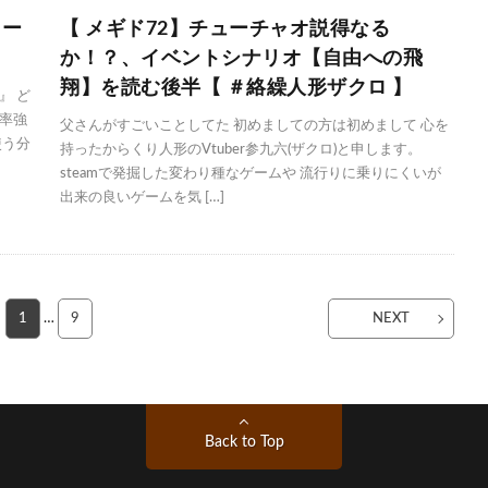
ター
【 メギド72】チューチャオ説得なる
か！？、イベントシナリオ【自由への飛
翔】を読む後半【 ＃絡繰人形ザクロ 】
』 ど
率強
父さんがすごいことしてた 初めましての方は初めまして 心を
使う分
持ったからくり人形のVtuber参九六(ザクロ)と申します。
steamで発掘した変わり種なゲームや 流行りに乗りにくいが
出来の良いゲームを気 […]
1
…
9
NEXT
Back to Top