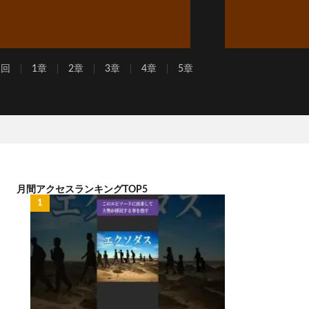
周回
1章
2章
3章
4章
5章
月間アクセスランキングTOP5