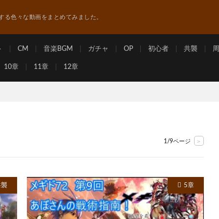
する色々な動画をまとめてみました。
ト
CM
音楽BGM
ガチャ
OP
初心者
共襲
10章
11章
12章
>
1/9ページ
共襲
5章