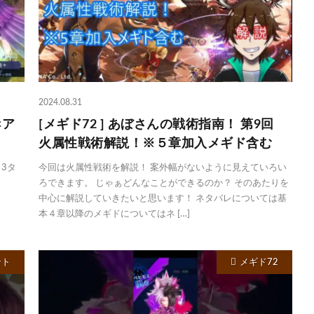
2024.08.31
×ア
[メギド72 ] あぼさんの戦術指南！ 第9回
火属性戦術解説！※５章加入メギド含む
3タ
今回は火属性戦術を解説！ 案外幅がないように見えていろい
ろできます。 じゃぁどんなことができるのか？ そのあたりを
中心に解説していきたいと思います！ ネタバレについては基
本４章以降のメギドについてはネ […]
ント
メギド72