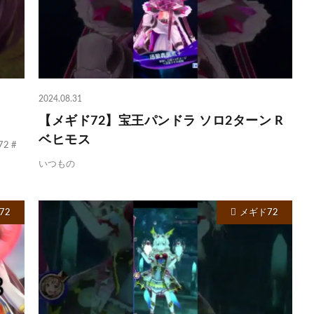
2024.08.31
【メギド72】宝王パンドラ ソロ2ターン R
ベヒモス
2 #
いつもの
72
メギド72