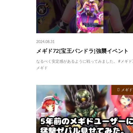
2024.08.31
メギド72[宝王パンドラ]強襲イベント
なるべく安定感があるように戦ってみました。 #メギド7
メギド
メギド