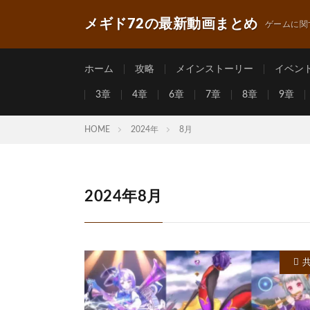
メギド72の最新動画まとめ
ゲームに関
ホーム
攻略
メインストーリー
イベン
3章
4章
6章
7章
8章
9章
HOME
2024年
8月
2024年8月