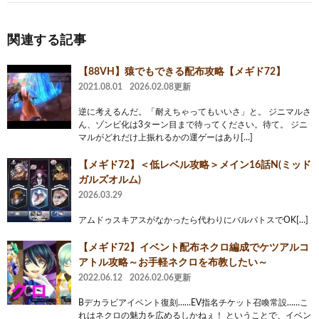
関連する記事
【88VH】猿でもできる配布攻略【メギド72】
2021.08.01
2026.02.08更新
逆に考えるんだ。「耐えちゃってもいいさ」と。 ジニマルさ
ん、ゾンビ化は3ターン目まで待ってください。待て。 ジニ
マルがどれだけ上振れるかの運ゲーはあり[…]
【メギド72】＜低レベル攻略＞メイン16話N(ミッド
ガルズオルム)
2026.03.29
アムドゥスキアスがなかったら代わりにバルバトスでOK[…]
【メギド72】イベント配布ネクロ編成でケツアルコ
アトル攻略～お手軽ネクロを布教したい～
2022.06.12
2026.02.06更新
Bデカラビアイベント復刻……EV指名チケット召喚常設……こ
れはネクロの魅力を広めるしかねぇ！ ということで、イベン