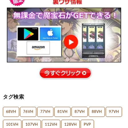
タグ検索
68VH
76VH
77VH
81VH
87VH
88VH
97VH
101VH
107VH
112VH
128VH
PVP