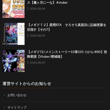
ス【魔ヶ月にーな】 #vtuber
2026.08.06
【メギド７２】星間RTA そろそろ真面目に記録更新を
目指す【その7】
2026.08.05
【メギド72/メインストーリー10章105-1から/#80】投
降要請【Vtuber/樫城槌】
2026.08.05
運営サイトからのお知らせ
お問い合わせ
サイトマップ