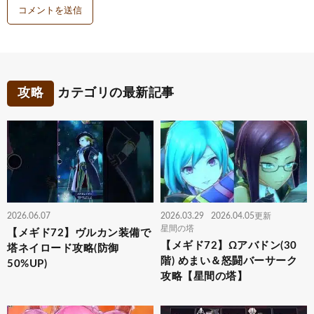
攻略
カテゴリの最新記事
2026.06.07
2026.03.29
2026.04.05更新
星間の塔
【メギド72】ヴルカン装備で
【メギド72】Ωアバドン(30
塔ネイロード攻略(防御
階) めまい＆怒闘バーサーク
50%UP)
攻略【星間の塔】