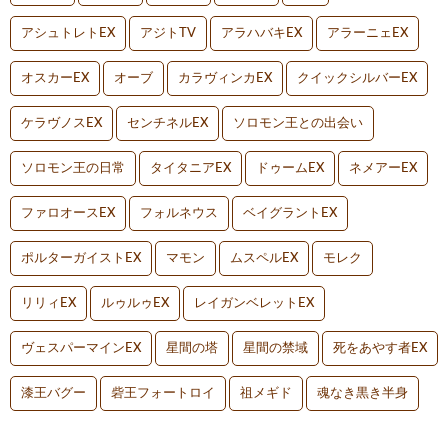
アシュトレトEX
アジトTV
アラハバキEX
アラーニェEX
オスカーEX
オーブ
カラヴィンカEX
クイックシルバーEX
ケラヴノスEX
センチネルEX
ソロモン王との出会い
ソロモン王の日常
タイタニアEX
ドゥームEX
ネメアーEX
ファロオースEX
フォルネウス
ベイグラントEX
ポルターガイストEX
マモン
ムスペルEX
モレク
リリィEX
ルゥルゥEX
レイガンベレットEX
ヴェスパーマインEX
星間の塔
星間の禁域
死をあやす者EX
漆王バグー
砦王フォートロイ
祖メギド
魂なき黒き半身