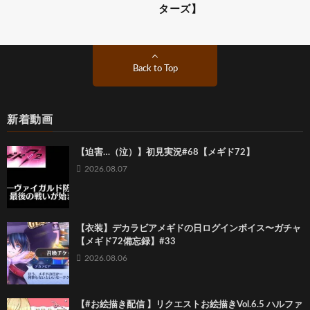
ターズ】
Back to Top
新着動画
【迫害…（泣）】初見実況#68【メギド72】
2026.08.07
【衣装】デカラビアメギドの日ログインボイス〜ガチャ
【メギド72備忘録】#33
2026.08.06
【#お絵描き配信 】リクエストお絵描きVol.6.5 ハルファ