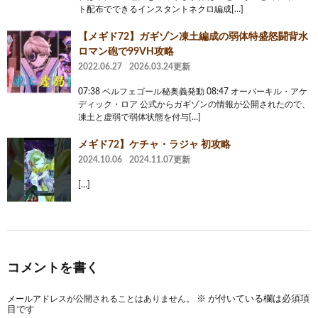
ト配布でできるインスタントネクロ編成[…]
【メギド72】ガギゾン凍土編成の弱体特盛怒闘背水
ロマン砲で99VH攻略
2022.06.27
2026.03.24更新
07:38 ベルフェゴール秘奥義発動 08:47 オーバーキル・アケ
ディック・ロア 公式からガギゾンの情報が公開されたので、
凍土と虚弱で弱体状態を付与[…]
メギド72】ケチャ・ラジャ 初攻略
2024.10.06
2024.11.07更新
[…]
コメントを書く
メールアドレスが公開されることはありません。
※
が付いている欄は必須項
目です