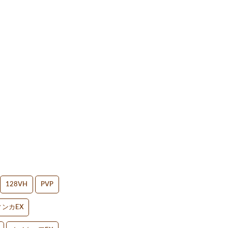
128VH
PVP
ンカEX