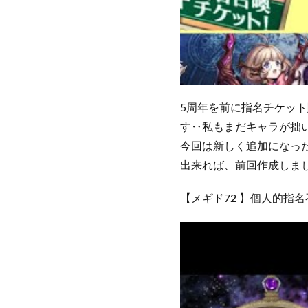
5周年を前に指名チケッ
す‥私もまだキャラが拙
今回は新しく追加になっ
出来れば、前回作成しま
【メギド72 】個人的指