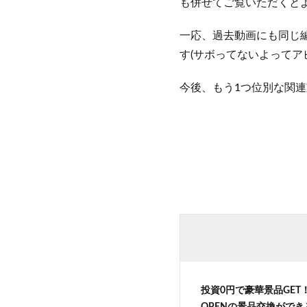
も併せてご覧いただくと
一応、過去動画にも同じ
す(サボってないよってア
今後、もう1つ位別な関
投資0円で豪華景品GE
OPENの景品交換がで