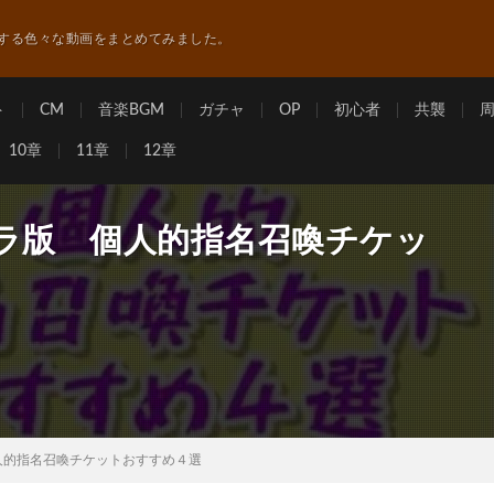
する色々な動画をまとめてみました。
ト
CM
音楽BGM
ガチャ
OP
初心者
共襲
10章
11章
12章
ャラ版 個人的指名召喚チケッ
人的指名召喚チケットおすすめ４選