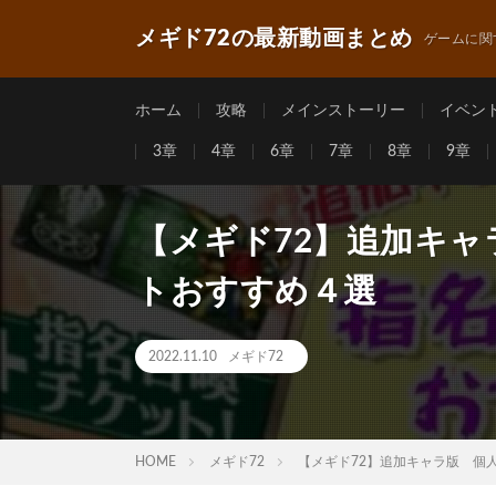
メギド72の最新動画まとめ
ゲームに関
ホーム
攻略
メインストーリー
イベン
3章
4章
6章
7章
8章
9章
【メギド72】追加キ
トおすすめ４選
2022.11.10
メギド72
HOME
メギド72
【メギド72】追加キャラ版 個