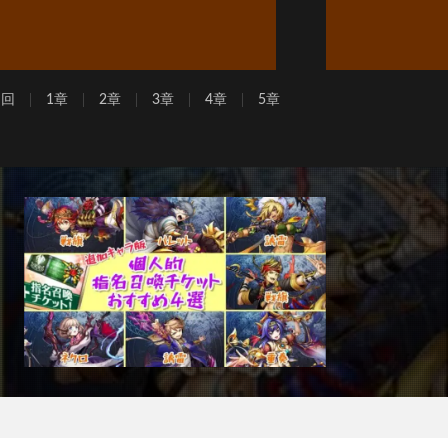
周回
1章
2章
3章
4章
5章