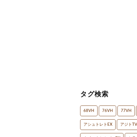
タグ検索
68VH
76VH
77VH
アシュトレトEX
アジトT