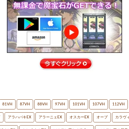
81VH
87VH
88VH
97VH
101VH
107VH
112VH
V
アラハバキEX
アラーニェEX
オスカーEX
オーブ
カラヴィ