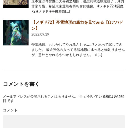
原本還以為會推出天界篇之類的，沒想到就這樣完結了，真的
非常可惜，希望未來還能有再相會的機會。 #メギド72 #惡魔
72 #メギド #手機遊戲[…]
【メギド72】帯電地形の底力を見てみる【Ωアバド
ン】
2022.09.19
帯電地形、もしかしてやれるんじゃ……？と思って試してき
ました。 最近強化の入ってる諸地形に比べると物足りません
が、意外とやれるやつかもしれません。 メ[…]
コメントを書く
メールアドレスが公開されることはありません。
※
が付いている欄は必須項
目です
コメント