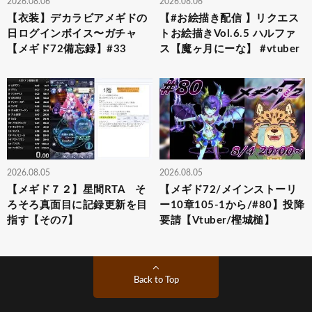
2026.08.06
2026.08.06
【衣装】デカラビアメギドの
【#お絵描き配信 】リクエス
日ログインボイス〜ガチャ
トお絵描きVol.6.5 ハルファ
【メギド72備忘録】#33
ス【魔ヶ月にーな】 #vtuber
2026.08.05
2026.08.05
【メギド７２】星間RTA そ
【メギド72/メインストーリ
ろそろ真面目に記録更新を目
ー10章105-1から/#80】投降
指す【その7】
要請【Vtuber/樫城槌】
Back to Top