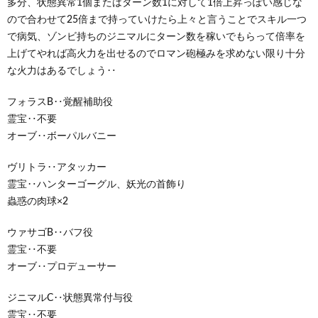
多分、状態異常1個またはターン数1に対して1倍上昇っぽい感じな
ので合わせて25倍まで持っていけたら上々と言うことでスキル一つ
で病気、ゾンビ持ちのジニマルにターン数を稼いでもらって倍率を
上げてやれば高火力を出せるのでロマン砲極みを求めない限り十分
な火力はあるでしょう‥
フォラスB‥覚醒補助役
霊宝‥不要
オーブ‥ボーパルバニー
ヴリトラ‥アタッカー
霊宝‥ハンターゴーグル、妖光の首飾り
蟲惑の肉球×2
ウァサゴB‥バフ役
霊宝‥不要
オーブ‥プロデューサー
ジニマルC‥状態異常付与役
霊宝‥不要