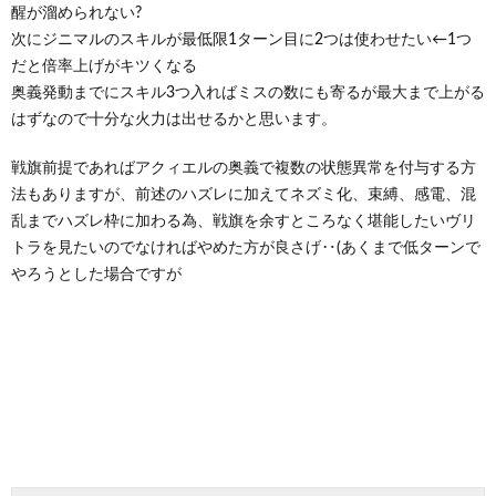
醒が溜められない?
次にジニマルのスキルが最低限1ターン目に2つは使わせたい←1つ
だと倍率上げがキツくなる
奥義発動までにスキル3つ入ればミスの数にも寄るが最大まで上がる
はずなので十分な火力は出せるかと思います。
戦旗前提であればアクィエルの奥義で複数の状態異常を付与する方
法もありますが、前述のハズレに加えてネズミ化、束縛、感電、混
乱までハズレ枠に加わる為、戦旗を余すところなく堪能したいヴリ
トラを見たいのでなければやめた方が良さげ‥(あくまで低ターンで
やろうとした場合ですが