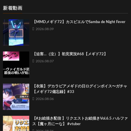
新着動画
【MMDメギド72】カスピエルでSamba de Night Fever
2026.08.09
【迫害…（泣）】初見実況#68【メギド72】
2026.08.07
【衣装】デカラビアメギドの日ログインボイス〜ガチャ
【メギド72備忘録】#33
2026.08.06
【#お絵描き配信 】リクエストお絵描きVol.6.5 ハルファ
ス【魔ヶ月にーな】 #vtuber