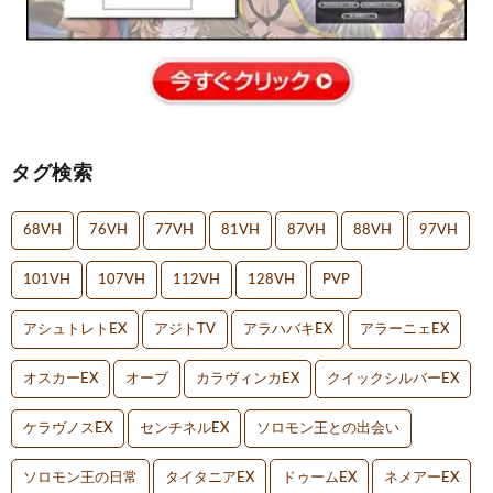
タグ検索
68VH
76VH
77VH
81VH
87VH
88VH
97VH
101VH
107VH
112VH
128VH
PVP
アシュトレトEX
アジトTV
アラハバキEX
アラーニェEX
オスカーEX
オーブ
カラヴィンカEX
クイックシルバーEX
ケラヴノスEX
センチネルEX
ソロモン王との出会い
ソロモン王の日常
タイタニアEX
ドゥームEX
ネメアーEX