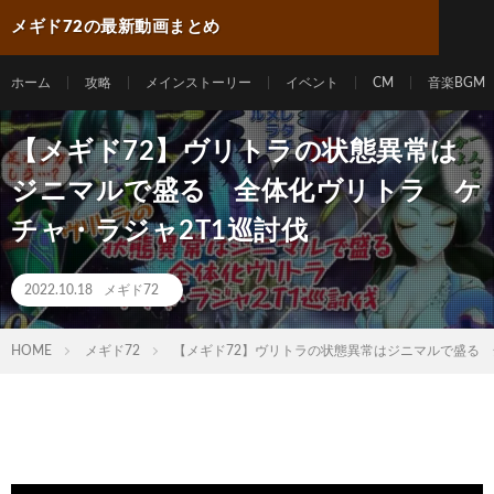
メギド72の最新動画まとめ
ホーム
攻略
メインストーリー
イベント
CM
音楽BGM
【メギド72】ヴリトラの状態異常は
ジニマルで盛る 全体化ヴリトラ ケ
チャ・ラジャ2T1巡討伐
2022.10.18
メギド72
HOME
メギド72
【メギド72】ヴリトラの状態異常はジニマルで盛る 