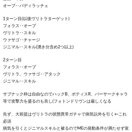
オーブ‥バディラッチェ
1ターン目(以後ヴリトラターゲット)
フォラス‥オーブ
ヴリトラ‥スキル
ウァサゴ‥チャージ
ジニマル‥スキル(湧き分含め2つ以上)
2ターン目
フォラス‥オーブ
ヴリトラ、ウァサゴ‥アタック
ジニマル‥スキル
サブナック枠は自由なのでハックB、ボティスR、バーサークキャラ
等で攻撃力を盛るのも良し(フォトンドリヴンは厳しくなる
先ず、大前提はヴリトラの状態異常ガチャで病気以外を引く←これ
必須
病気を引くとジニマルスキルと被るのでMEの発動条件が満たせず覚