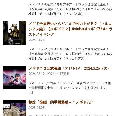
メギド７２の公式メモリアルアートブック発売記念企画！
【祖真継宵全員描いたらモレク様の時には画力上がってる説
検証】のShorts動画です（マルバス編）[…]
メギド全員描いたらどこまで画力上がる？（マルコ
シアス編）【メギド７２】#vtuber #メギド72 #イラ
ストメイキング
2026.04.24
メギド７２の公式メモリアルアートブック発売記念企画！
【祖真継宵全員描いたらモレク様の時には画力上がってる説
検証】のShorts動画です（マルコシアス[…]
メギド７２公式番組「アジトTV」2024.3.26（火）
2024.03.19
2024.11.17更新
メギド７２公式番組「アジトTV」 今後のアップデート情報
や最新情報を中心に、様々なコンテンツをお届けします。
[…]
極致「燒腦」的手機遊戲－＂メギド72＂
2025.04.05