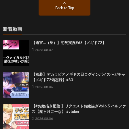
Back to Top
新着動画
【迫害…（泣）】初見実況#68【メギド72】
2026.08.07
【衣装】デカラビアメギドの日ログインボイス〜ガチャ
【メギド72備忘録】#33
2026.08.06
【#お絵描き配信 】リクエストお絵描きVol.6.5 ハルファ
ス【魔ヶ月にーな】 #vtuber
2026.08.06