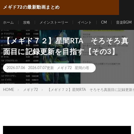
メギド72の最新動画まとめ
ホーム
攻略
メインストーリー
イベント
CM
音楽BGM
【メギド７２】星間RTA そろそろ真
面目に記録更新を目指す【その3】
2026.07.06
2026.07.07更新
メギド72
星間の塔
HOME
メギド72
【メギド７２】星間RTA そろそろ真面目に記録更新