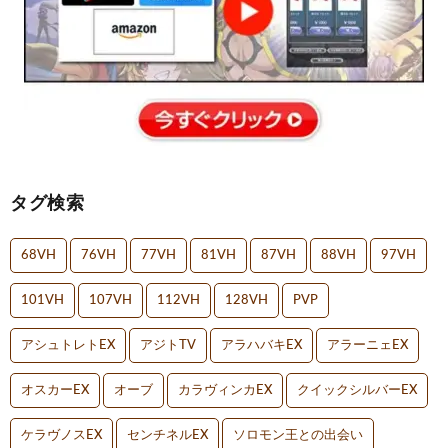
タグ検索
68VH
76VH
77VH
81VH
87VH
88VH
97VH
101VH
107VH
112VH
128VH
PVP
アシュトレトEX
アジトTV
アラハバキEX
アラーニェEX
オスカーEX
オーブ
カラヴィンカEX
クイックシルバーEX
ケラヴノスEX
センチネルEX
ソロモン王との出会い