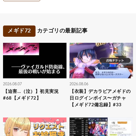
メギド72
カテゴリの最新記事
2026.08.07
2026.08.06
【迫害…（泣）】初見実況
【衣装】デカラビアメギドの
#68【メギド72】
日ログインボイス〜ガチャ
【メギド72備忘録】#33