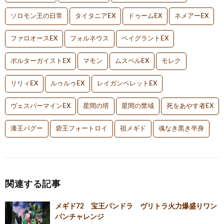
ソロモン王の日常
タイタニアEX
ドゥームEX
ネメアーEX
ファロオースEX
フォルネウス
ベイグラントEX
ポルターガイストEX
マモン
ムスペルEX
モレク
リリィEX
ルゥルゥEX
レイガンベレットEX
ヴェスパーマインEX
星間の塔
星間の禁域
死をあやす者EX
漆王バグー
砦王フォートロイ
祖メギド
魂なき黒き半身
関連する記事
メギド72 宝王パンドラ ヴリトラ火力爆盛りワン
パンチャレンジ