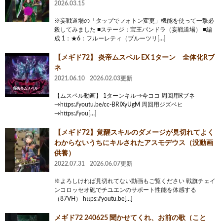
2026.03.15
※妄戦道場の「タップでフォトン変更」機能を使って一撃必
殺してみました ■ステージ：宝王パンドラ（妄戦道場） ■編
成 1：★6：フルーレティ（ブルーツリ[…]
【メギド72】 炎帝ムスペル EX 1ターン 全体化Rブ
ネ
2021.06.10
2026.02.03更新
【ムスペル動画】 1ターンキル→今ココ 周回用Rブネ
→https://youtu.be/cc-BRIXyUgM 周回用ジズベヒ
→https://you[…]
【メギド72】覚醒スキルのダメージが見切れてよく
わからないうちにキルされたアスモデウス（没動画
供養）
2022.07.31
2026.06.07更新
※よろしければ見切れてない動画もご覧ください 戦旗チェイ
ンコロッセオ砲でチユエンのサポート性能を体感する
（87VH） https://youtu.be[…]
メギド72 240625 聞かせてくれ、お前の歌（こと