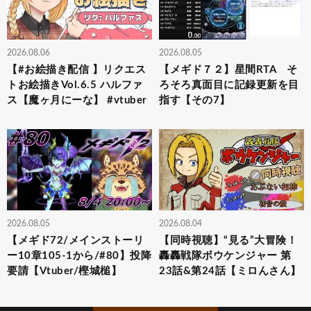
2026.08.06
2026.08.05
【#お絵描き配信 】リクエス
【メギド７２】星間RTA そ
トお絵描きVol.6.5 ハルファ
ろそろ真面目に記録更新を目
ス【魔ヶ月にーな】 #vtuber
指す【その7】
2026.08.05
2026.08.04
【メギド72/メインストーリ
【同時視聴】“見る”大冒険！
ー10章105-1から/#80】投降
轟轟戦隊ボウケンジャー 第
要請【Vtuber/樫城槌】
23話&第24話【ミロんさん】