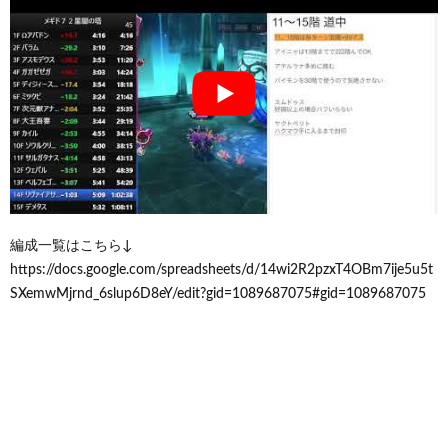
編成一覧はこちら↓
https://docs.google.com/spreadsheets/d/14wi2R2pzxT4OBm7ije5u5t
SXemwMjrnd_6slup6D8eY/edit?gid=1089687075#gid=1089687075