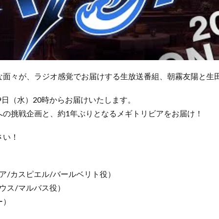
な面々が、ラジオ感覚でお届けする生放送番組、朝霧友陽と生
19日（水）20時からお届けいたします。
への挑戦企画と、約1年ぶりとなるメギトリビアをお届け！
さい！
ビア/カスピエル/バールベリト役）
デウス/マルバス役）
ー）