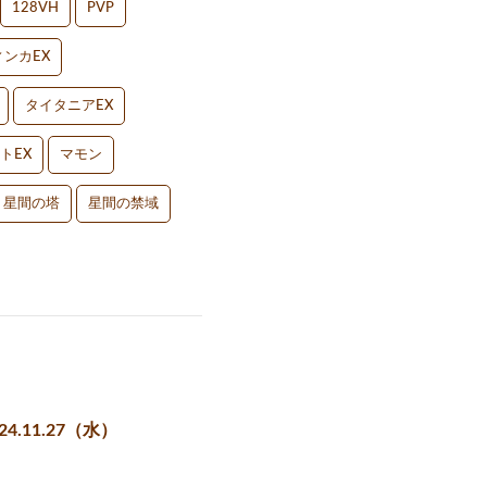
128VH
PVP
ンカEX
タイタニアEX
トEX
マモン
星間の塔
星間の禁域
11.27（水）