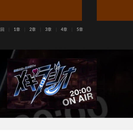
周回
1章
2章
3章
4章
5章