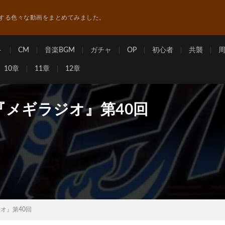
する色々な動画をまとめてみました。
ト
CM
音楽BGM
ガチャ
OP
初心者
共襲
10章
11章
12章
メギラジオ』第40回
オ』第40回