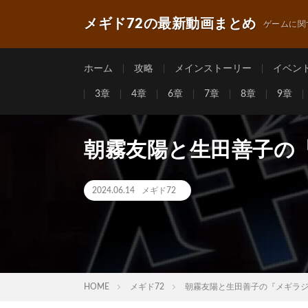
メギド72の最新動画まとめ
ゲームに関
ホーム
攻略
メインストーリー
イベン
3章
4章
6章
7章
8章
9章
朝霧友陽と生田善子の『
2024.06.14
メギド72
HOME
メギド72
朝霧友陽と生田善子の『メギラジ