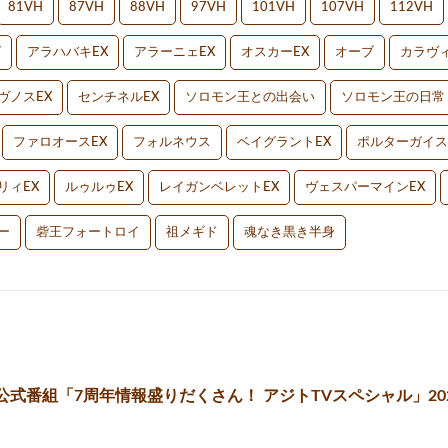
81VH
87VH
88VH
97VH
101VH
107VH
112VH
V
アラハバキEX
アラーニェEX
オスカーEX
オーブ
カラヴィ
ヴノスEX
センチネルEX
ソロモン王との出会い
ソロモン王の日常
ファロオースEX
フォルネウス
ベイグラントEX
ポルターガイス
リィEX
ルゥルゥEX
レイガンベレットEX
ヴェスパーマインEX
ー
砦王フォートロイ
祖メギド
魂なき黒き半身
式番組「7周年情報盛りだくさん！ アジトTVスペシャル」2024.