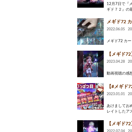
12月7日で
ギド７２』の最
メギド72 
2022.06.05
2
メギド72 カー
【メギド7
2023.04.28
2
動画視聴の感想
【#メギド7
2023.01.01
2
あけましてお
レイトしたアス
【メギド7
2022.07.04
2