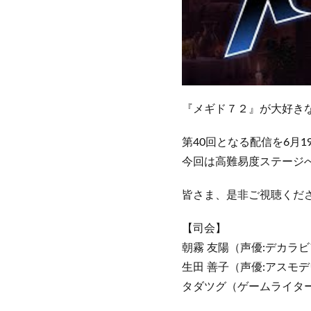
『メギド７２』が大好き
第40回となる配信を6月
今回は高難易度ステージ
皆さま、是非ご視聴くだ
【司会】
朝霧 友陽（声優:デカラ
生田 善子（声優:アスモ
タダツグ（ゲームライタ