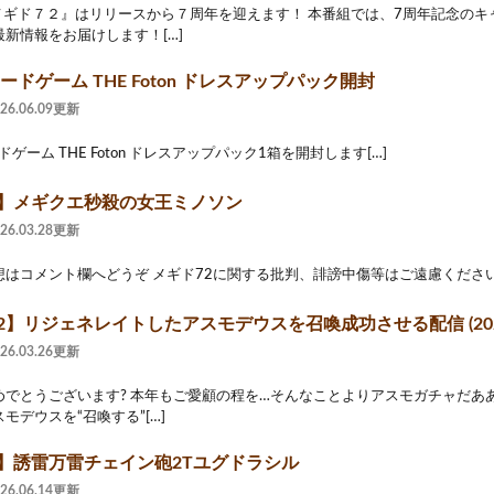
『メギド７２』はリリースから７周年を迎えます！ 本番組では、7周年記念の
新情報をお届けします！[…]
カードゲーム THE Foton ドレスアップパック開封
026.06.09更新
ドゲーム THE Foton ドレスアップパック1箱を開封します[…]
2】メギクエ秒殺の女王ミノソン
026.03.28更新
はコメント欄へどうぞ メギド72に関する批判、誹謗中傷等はご遠慮ください[
2】リジェネレイトしたアスモデウスを召喚成功させる配信 (2023
026.03.26更新
めでとうございます? 本年もご愛顧の程を…そんなことよりアスモガチャだあ
モデウスを“召喚する”[…]
2】誘雷万雷チェイン砲2Tユグドラシル
026.06.14更新