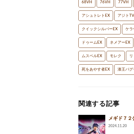
68VH
76VH
77VH
アシュトレトEX
アジトT
クイックシルバーEX
ケラ
ドゥームEX
ネメアーEX
ムスペルEX
モレク
リ
死をあやす者EX
漆王バグ
関連する記事
メギド７２公
2024.11.20