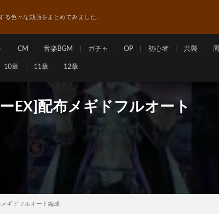
する色々な動画をまとめてみました。
ト
CM
音楽BGM
ガチャ
OP
初心者
共襲
10章
11章
12章
カーEX]配布メギドフルオート
配布メギドフルオート編成