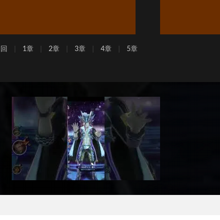
周回
1章
2章
3章
4章
5章