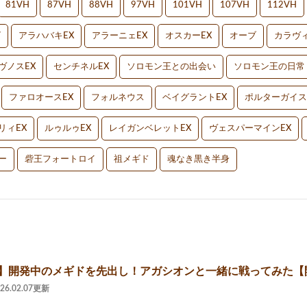
81VH
87VH
88VH
97VH
101VH
107VH
112VH
V
アラハバキEX
アラーニェEX
オスカーEX
オーブ
カラヴィ
ヴノスEX
センチネルEX
ソロモン王との出会い
ソロモン王の日常
ファロオースEX
フォルネウス
ベイグラントEX
ポルターガイス
リィEX
ルゥルゥEX
レイガンベレットEX
ヴェスパーマインEX
ー
砦王フォートロイ
祖メギド
魂なき黒き半身
2】開発中のメギドを先出し！アガシオンと一緒に戦ってみた【
026.02.07更新