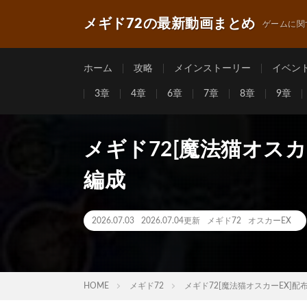
メギド72の最新動画まとめ
ゲームに関
ホーム
攻略
メインストーリー
イベン
3章
4章
6章
7章
8章
9章
メギド72[魔法猫オス
編成
2026.07.03
2026.07.04更新
メギド72
オスカーEX
HOME
メギド72
メギド72[魔法猫オスカーEX]