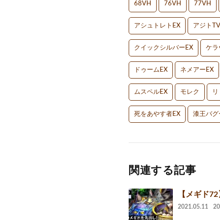
68VH
76VH
77VH
アシュトレトEX
アジトT
クイックシルバーEX
ケラ
ドゥームEX
ネメアーEX
ムスペルEX
モレク
リ
死をあやす者EX
漆王バグ
関連する記事
【メギド7
2021.05.11
2