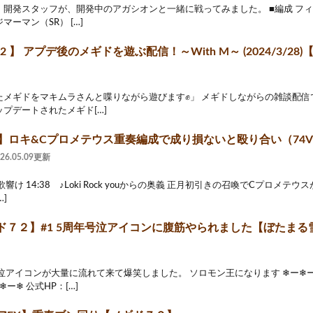
』開発スタッフが、開発中のアガシオンと一緒に戦ってみました。 ■編成 フィ
マーマン（SR） […]
2 】 アプデ後のメギドを遊ぶ配信！～With M～ (2024/3/28
メギドをマキムラさんと喋りながら遊びます✊」 メギドしながらの雑談配信で
プデートされたメギド[…]
2】ロキ&Cプロメテウス重奏編成で成り損ないと殴り合い（74V
026.05.09更新
の歌響け 14:38 ♪Loki Rock youからの奥義 正月初引きの召喚でCプロ
]
７２】#1 5周年号泣アイコンに腹筋やられました【ぼたまる雪 V
泣アイコンが大量に流れて来て爆笑しました。 ソロモン王になります ❄ー❄
ー❄ 公式HP：[…]