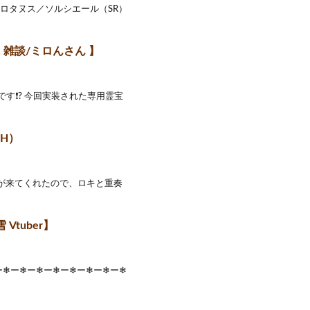
ロタヌス／ソルシエール（SR）
)【 雑談/ミロんさん 】
す❗? 今回実装された専用霊宝
H）
メテウスが来てくれたので、ロキと重奏
tuber】
ー❄ー❄ー❄ー❄ー❄ー❄ー❄ー❄