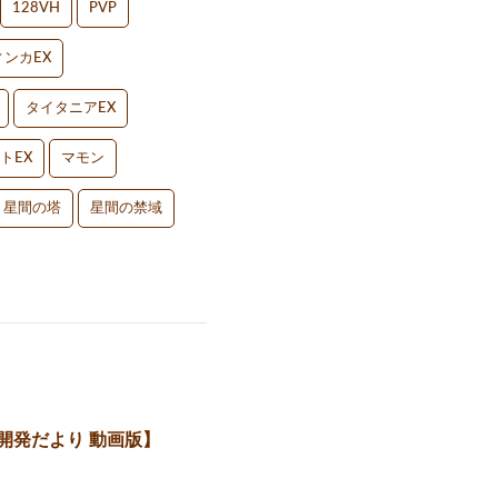
128VH
PVP
ンカEX
タイタニアEX
トEX
マモン
星間の塔
星間の禁域
開発だより 動画版】