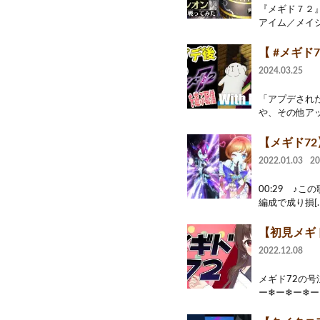
『メギド７２
アイム／メイジ
【 #メギド7
2024.03.25
「アプデされた
や、その他アッ
【メギド7
2022.01.03
2
00:29 ♪こ
編成で成り損[…
【初見メギド
2022.12.08
メギド72の号
ー❄ー❄ー❄ー❄