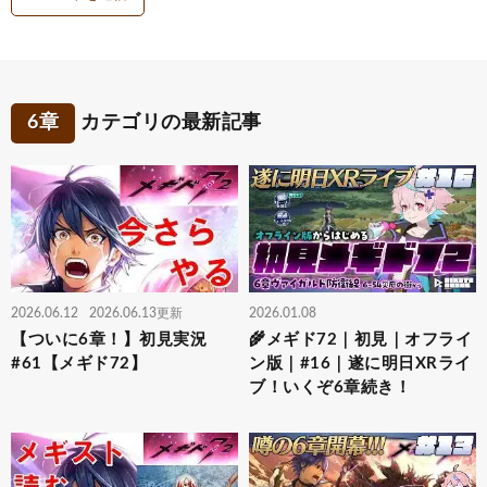
6章
カテゴリの最新記事
2026.06.12
2026.06.13更新
2026.01.08
【ついに6章！】初見実況
🌾メギド72｜初見｜オフライ
#61【メギド72】
ン版｜#16｜遂に明日XRライ
ブ！いくぞ6章続き！