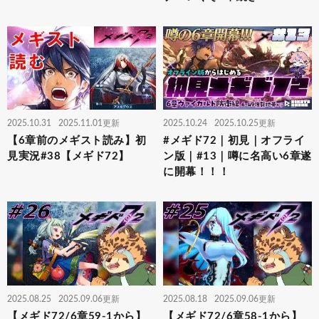
2025.10.31
2025.11.01更新
2025.10.24
2025.10.25更新
【6章前のメギスト読み】初
#メギド72｜初見｜オフライ
見実況#38【メギド72】
ン版｜#13｜噂に名高い6章遂
に開幕！！！
2025.08.25
2025.09.06更新
2025.08.18
2025.09.06更新
【メギド72/6章59-1から】
【メギド72/6章58-1から】