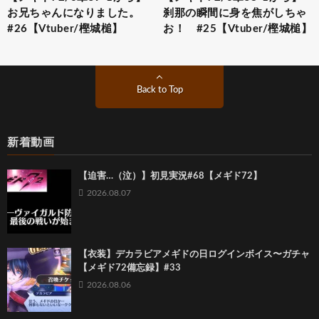
お兄ちゃんになりました。
刹那の瞬間に身を焦がしちゃ
#26【Vtuber/樫城槌】
お！ #25【Vtuber/樫城槌】
Back to Top
新着動画
【迫害…（泣）】初見実況#68【メギド72】
2026.08.07
【衣装】デカラビアメギドの日ログインボイス〜ガチャ
【メギド72備忘録】#33
2026.08.06