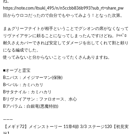
ね。
https://note.com/itsuki_495/n/n5ccbb836b993?sub_rt=share_pw
目からウロコだったので自分でもやってみよう！となった次第。
まぁグリーフナイトが相手ということでグシオンの席がなくなって
リヴァイアサンに頼ることになってしまったんですけどね。ﾃﾍﾍﾟﾛ
耐久さえカバーできれば安定してダメージを出してくれて割と頼り
になる編成でした。
使ってみないと分からないことってたくさんありますね。
■オーブと霊宝
Bニバス：メイジマーマン(保険)
Bベバル：カミハカリ
Bサタナイル：カミハカリ
Bリヴァイアサン：ファロオース、水心
Bアバラム：白銀竜(悪魔特効)
―――
【メギド72】メインストーリー 11章4節 3/3 ステージ120【初見実
況】