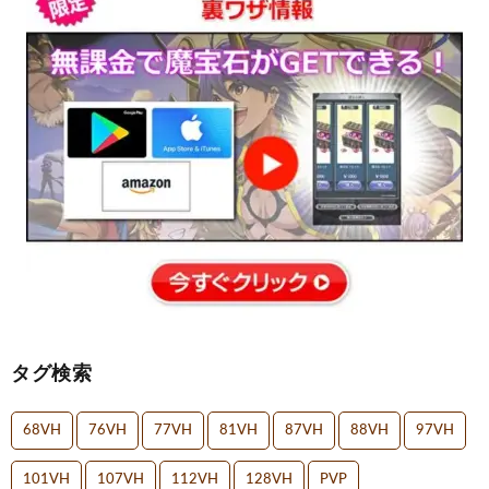
タグ検索
68VH
76VH
77VH
81VH
87VH
88VH
97VH
101VH
107VH
112VH
128VH
PVP