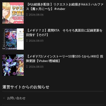
【#お絵描き配信 】リクエストお絵描きVol.6.5 ハルファ
ス【魔ヶ月にーな】 #vtuber
2026.08.06
【メギド７２】星間RTA そろそろ真面目に記録更新を
目指す【その7】
2026.08.05
【メギド72/メインストーリー10章105-1から/#80】投
降要請【Vtuber/樫城槌】
2026.08.05
運営サイトからのお知らせ
お問い合わせ