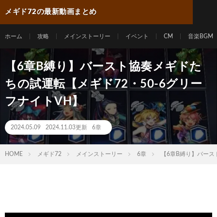
メギド72の最新動画まとめ
ホーム
攻略
メインストーリー
イベント
CM
音楽BGM
【6章B縛り】バースト協奏メギドた
ちの試運転【メギド72・50-6グリー
フナイトVH】
2024.05.09
2024.11.03更新
6章
HOME
メギド72
メインストーリー
6章
【6章B縛り】バース