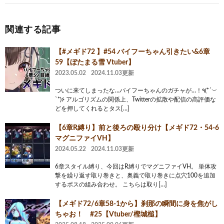
関連する記事
【#メギド72 】#54 バイフーちゃん引きたい&6章
59【ぼたまる雪 Vtuber】
2023.05.02
2024.11.03更新
ついに来てしまったな…バイフーちゃんのガチャが…！٩(*´︶
`*)۶ アルゴリズムの関係上、Twitterの拡散や配信の高評価な
どを押してくれるとタス[…]
【6章R縛り】前と後ろの殴り分け【メギド72・54-6
マグニファイVH】
2024.05.22
2024.11.03更新
6章スタイル縛り、今回はR縛りでマグニファイVH。 単体攻
撃を繰り返す取り巻きと、奥義で取り巻きに点穴100を追加
するボスの組み合わせ。 こちらは取り[…]
【メギド72/6章58-1から】刹那の瞬間に身を焦がし
ちゃお！ #25【Vtuber/樫城槌】