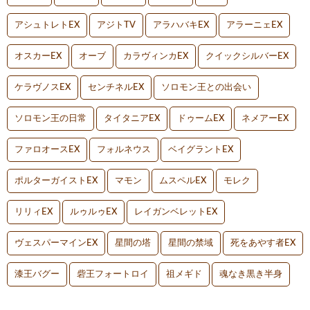
アシュトレトEX
アジトTV
アラハバキEX
アラーニェEX
オスカーEX
オーブ
カラヴィンカEX
クイックシルバーEX
ケラヴノスEX
センチネルEX
ソロモン王との出会い
ソロモン王の日常
タイタニアEX
ドゥームEX
ネメアーEX
ファロオースEX
フォルネウス
ベイグラントEX
ポルターガイストEX
マモン
ムスペルEX
モレク
リリィEX
ルゥルゥEX
レイガンベレットEX
ヴェスパーマインEX
星間の塔
星間の禁域
死をあやす者EX
漆王バグー
砦王フォートロイ
祖メギド
魂なき黒き半身