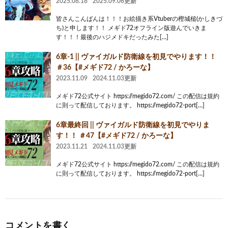
2025.08.18
2025.09.06更新
皆さんこんばんは！！！お絵描き系Vtuberの樫城槌(かしきづ
ち)と申します！！ メギド72オフライン版遊んでいきま
す！！！最後のハジメドキだったみた[…]
6章-1 || ヴァイガルド防衛線を初見でやります！！
＃36【#メギド72 / かろーな】
2023.11.09
2024.11.03更新
メギド72公式サイト https://megido72.com/ この配信は規約
に則って配信しております。 https://megido72-port[…]
6章最終回 || ヴァイガルド防衛線を初見でやりま
す！！ ＃47【#メギド72 / かろーな】
2023.11.21
2024.11.03更新
メギド72公式サイト https://megido72.com/ この配信は規約
に則って配信しております。 https://megido72-port[…]
コメントを書く