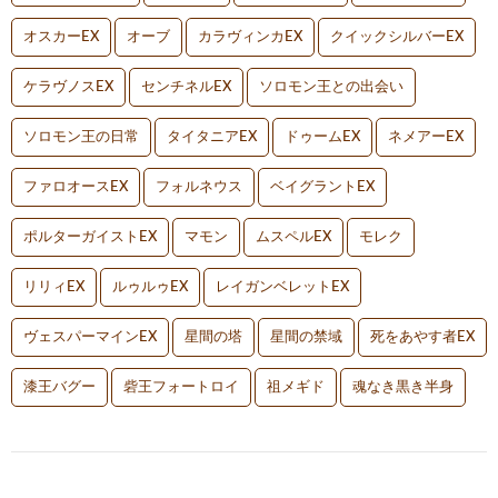
オスカーEX
オーブ
カラヴィンカEX
クイックシルバーEX
ケラヴノスEX
センチネルEX
ソロモン王との出会い
ソロモン王の日常
タイタニアEX
ドゥームEX
ネメアーEX
ファロオースEX
フォルネウス
ベイグラントEX
ポルターガイストEX
マモン
ムスペルEX
モレク
リリィEX
ルゥルゥEX
レイガンベレットEX
ヴェスパーマインEX
星間の塔
星間の禁域
死をあやす者EX
漆王バグー
砦王フォートロイ
祖メギド
魂なき黒き半身