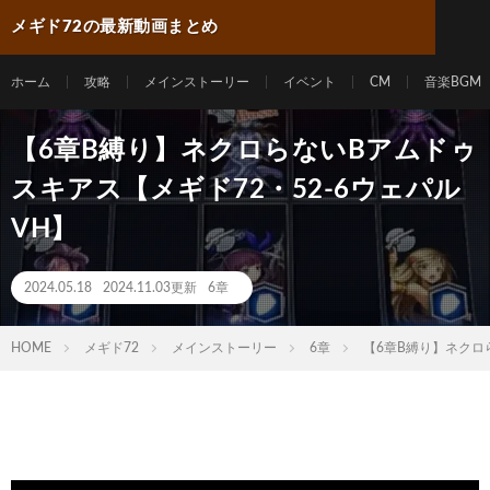
メギド72の最新動画まとめ
ホーム
攻略
メインストーリー
イベント
CM
音楽BGM
【6章B縛り】ネクロらないBアムドゥ
スキアス【メギド72・52-6ウェパル
VH】
2024.05.18
2024.11.03更新
6章
HOME
メギド72
メインストーリー
6章
【6章B縛り】ネクロ