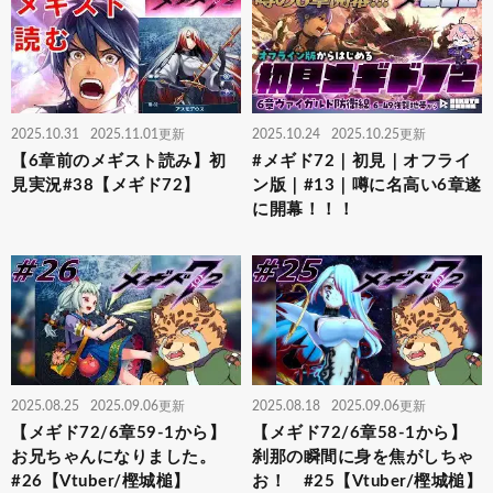
2025.10.31
2025.11.01更新
2025.10.24
2025.10.25更新
【6章前のメギスト読み】初
#メギド72｜初見｜オフライ
見実況#38【メギド72】
ン版｜#13｜噂に名高い6章遂
に開幕！！！
2025.08.25
2025.09.06更新
2025.08.18
2025.09.06更新
【メギド72/6章59-1から】
【メギド72/6章58-1から】
お兄ちゃんになりました。
刹那の瞬間に身を焦がしちゃ
#26【Vtuber/樫城槌】
お！ #25【Vtuber/樫城槌】