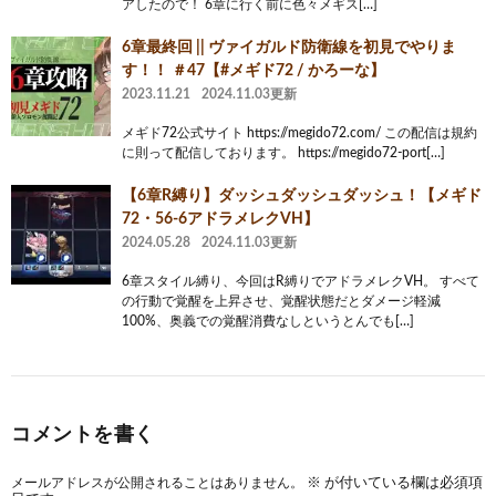
アしたので！ 6章に行く前に色々メギス[…]
6章最終回 || ヴァイガルド防衛線を初見でやりま
す！！ ＃47【#メギド72 / かろーな】
2023.11.21
2024.11.03更新
メギド72公式サイト https://megido72.com/ この配信は規約
に則って配信しております。 https://megido72-port[…]
【6章R縛り】ダッシュダッシュダッシュ！【メギド
72・56-6アドラメレクVH】
2024.05.28
2024.11.03更新
6章スタイル縛り、今回はR縛りでアドラメレクVH。 すべて
の行動で覚醒を上昇させ、覚醒状態だとダメージ軽減
100%、奥義での覚醒消費なしというとんでも[…]
コメントを書く
メールアドレスが公開されることはありません。
※
が付いている欄は必須項