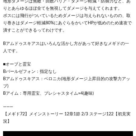
地形ダメージは無敵・回数バリア・ダメージ軽減・防御力など、あ
りとあらゆるほぼ全てを無視してダメージを与えてくれます。
ボスには飛行がついているためダメージは与えられないものの、取
り巻きはダメージ軽減80%にあぐらをかいてHPが低めのため速攻で
潰すことができるってわけです。
Bアムドゥスキアスはいろんな活かし方があって好きなメギドの一
人です。
■オーブと霊宝
Bバールゼフォン：指定なし
Bアムドゥスキアス：ベロニカ(地形ダメージ上昇目的の攻撃力アッ
プ)
Bアイム：専用霊宝、プレシャスタイム×4(趣味)
―――
【メギド72】メインストーリー 12章1節 2/3 ステージ122【初見実
況】