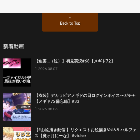
Back to Top
新着動画
【迫害…（泣）】初見実況#68【メギド72】
2026.08.07
【衣装】デカラビアメギドの日ログインボイス〜ガチャ
【メギド72備忘録】#33
2026.08.06
【#お絵描き配信 】リクエストお絵描きVol.6.5 ハルファ
ス【魔ヶ月にーな】 #vtuber