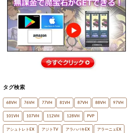
タグ検索
68VH
76VH
77VH
81VH
87VH
88VH
97VH
101VH
107VH
112VH
128VH
PVP
アシュトレトEX
アジトTV
アラハバキEX
アラーニェEX