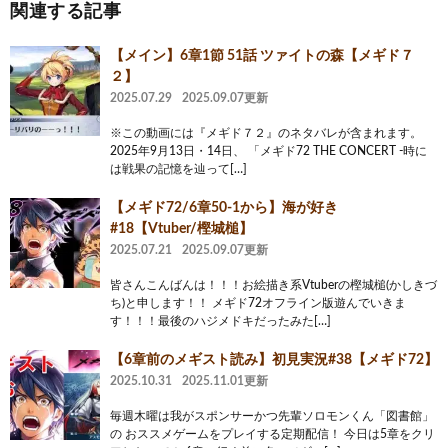
関連する記事
【メイン】6章1節 51話 ツァイトの森【メギド７
２】
2025.07.29
2025.09.07更新
※この動画には『メギド７２』のネタバレが含まれます。
2025年9月13日・14日、 「メギド72 THE CONCERT -時に
は戦果の記憶を辿って[…]
【メギド72/6章50-1から】海が好き
#18【Vtuber/樫城槌】
2025.07.21
2025.09.07更新
皆さんこんばんは！！！お絵描き系Vtuberの樫城槌(かしきづ
ち)と申します！！ メギド72オフライン版遊んでいきま
す！！！最後のハジメドキだったみた[…]
【6章前のメギスト読み】初見実況#38【メギド72】
2025.10.31
2025.11.01更新
毎週木曜は我がスポンサーかつ先輩ソロモンくん「図書館」
の おススメゲームをプレイする定期配信！ 今日は5章をクリ