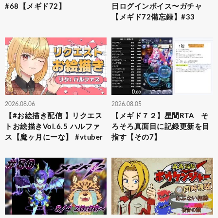
#68【メギド72】
日ログインボイス〜ガチャ
【メギド72備忘録】#33
2026.08.06
2026.08.05
【#お絵描き配信 】リクエス
【メギド７２】星間RTA そ
トお絵描きVol.6.5 ハルファ
ろそろ真面目に記録更新を目
ス【魔ヶ月にーな】 #vtuber
指す【その7】