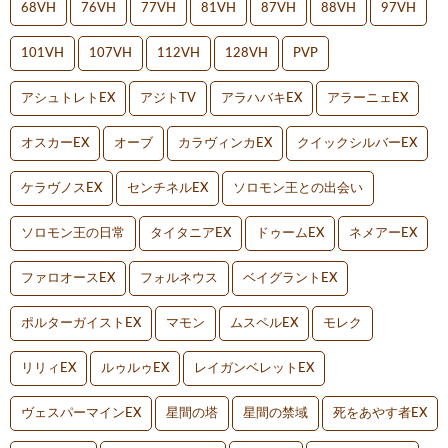
68VH
76VH
77VH
81VH
87VH
88VH
97VH
101VH
107VH
112VH
128VH
PVP
アシュトレトEX
アジトTV
アラハバキEX
アラーニェEX
オスカーEX
オーブ
カラヴィンカEX
クイックシルバーEX
ケラヴノスEX
センチネルEX
ソロモン王との出会い
ソロモン王の日常
タイタニアEX
ドゥームEX
ネメアーEX
ファロオースEX
フォルネウス
ベイグラントEX
ポルターガイストEX
マモン
ムスペルEX
モレク
リリィEX
ルゥルゥEX
レイガンベレットEX
ヴェスパーマインEX
星間の塔
星間の禁域
死をあやす者EX