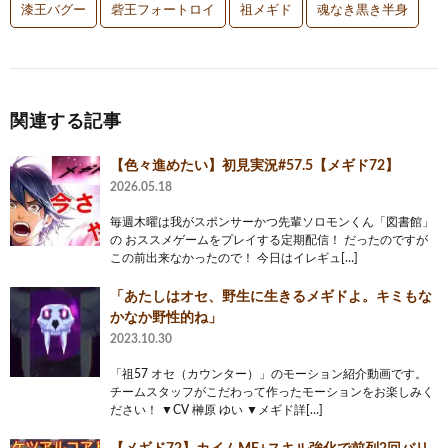
漆王バグー
砦王フォートロイ
祖メギド
魂なき黒き半身
関連する記事
【色々進めたい】初見実況#57.5【メギド72】
2026.05.18
毎週木曜は我がスポンサーかつ先輩ソロモンくん「図書館」
の おススメゲームをプレイする定期配信！ だったのですが
この前出来なかったので！ 今日はイレギュ[…]
「あたしはオセ、野生に生きるメギドよ。キミもな
かなか野性的ね」
2023.10.30
「祖57 オセ（カウンター）」のモーション紹介動画です。
チームスタッフがこだわって作ったモーションをお楽しみく
ださい！ ▼CV 榊原 ゆい ▼メギド詳[…]