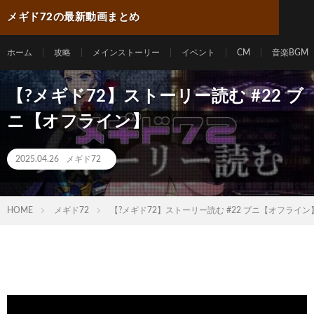
メギド72の最新動画まとめ
ホーム
攻略
メインストーリー
イベント
CM
音楽BGM
【?メギド72】ストーリー読む #22 ブ
ニ【オフライン】
2025.04.26
メギド72
HOME
メギド72
【?メギド72】ストーリー読む #22 ブニ【オフライン