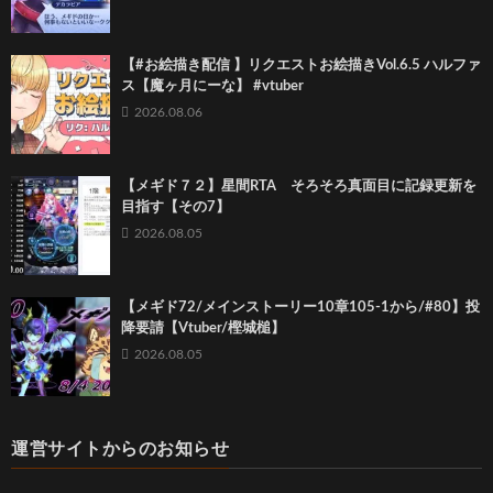
【#お絵描き配信 】リクエストお絵描きVol.6.5 ハルファ
ス【魔ヶ月にーな】 #vtuber
2026.08.06
【メギド７２】星間RTA そろそろ真面目に記録更新を
目指す【その7】
2026.08.05
【メギド72/メインストーリー10章105-1から/#80】投
降要請【Vtuber/樫城槌】
2026.08.05
運営サイトからのお知らせ