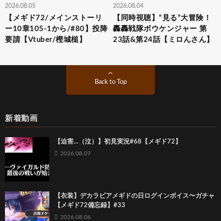
2026.08.05
2026.08.04
【メギド72/メインストーリ
【同時視聴】“見る”大冒険！
ー10章105-1から/#80】投降
轟轟戦隊ボウケンジャー 第
要請【Vtuber/樫城槌】
23話&第24話【ミロんさん】
Back to Top
新着動画
【迫害…（泣）】初見実況#68【メギド72】
2026.08.07
【衣装】デカラビアメギドの日ログインボイス〜ガチャ
【メギド72備忘録】#33
2026.08.06