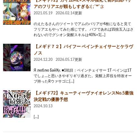
【メギド72】カイムME+スキル強化で前列2回バリ
アのフリアエが頼もしすぎる:( ;´꒳`;):
2021.05.19
2026.02.14更新
のえたるさんのツイートでアムのバリアが4枚になると見て
フリアエもやってみた感じです。 バフであれば四捨五入はさ
れないのでグシオン覚醒スキルは40%×1[…]
【メギド７２】バイフー ベインチェイサーとケラヴ
ノス
2024.12.20
2026.05.17更新
Я люблю БайХу. ■1戦目：ベインチェイサー 1T ベインは1T
でしょ…と思いきやギリギリ過ぎた。覚醒上昇役を特攻オー
ブ持ったRウァサゴに[…]
‪【メギド72】‬キューティーヴァイオレンスNo.5最強
決定戦の優勝予想
2024.10.13
[…]