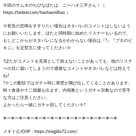
今回のサムネのちびなぼたは、ニーハオ三平さん！（
https://twitter.com/haohaoniihao ）
※初見の悲鳴をすすりたい場合はネタバレのコメントはしないよう
にお願いいたします。ぼたと同時期に始めたリスナーもいるので、
もしどこからがネタバレになるかわからない場合は『?』『ブネのビ
キニ』を定型文に使ってください※
?ぼたがコメントを見落として拾えないことがあっても、他のリスナ
ーの目に届いてしまうので過激なコメントやネタバレなどは控えて
ね?
?※この配信ではガチャ時に胃壁が飛び出してくることがあります。
時々食道や十二指腸も出ます。内視教というガチャ宗教なので苦手
な方はご注意ください。
よかったら一緒にガチャ回してください※?
❄ー❄ー❄ー❄ー❄ー❄ー❄ー❄ー❄ー❄ー❄ー❄ー❄ー❄ー❄
メギド公式HP：https://megido72.com/