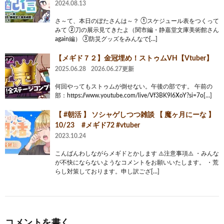
2024.08.13
さ～て、本日のぼたさんは～？ ①スケジュール表をつくって
みて ②刀の展示見てきたよ（関市編・静嘉堂文庫美術館さん
again編） ③防災グッズをみんなで[…]
【メギド７２】金冠埋め！ストゥムVH【Vtuber】
2025.06.28
2026.06.27更新
何回やってもストゥムが倒せない。午後の部です。 午前の
部：https://www.youtube.com/live/Vf3BK9l6XoY?si=7o[…]
【 #朝活 】 ソシャゲしつつ雑談 【 魔ヶ月にーな 】
10/23 #メギド72 #vtuber
2023.10.24
こんばんわしながらメギドとかします ⚠️注意事項⚠️ ・みんな
が不快にならないようなコメントをお願いいたします。 ・荒
らし対策しております。申し訳ござ[…]
コメントを書く