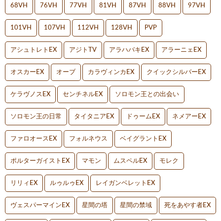
68VH
76VH
77VH
81VH
87VH
88VH
97VH
101VH
107VH
112VH
128VH
PVP
アシュトレトEX
アジトTV
アラハバキEX
アラーニェEX
オスカーEX
オーブ
カラヴィンカEX
クイックシルバーEX
ケラヴノスEX
センチネルEX
ソロモン王との出会い
ソロモン王の日常
タイタニアEX
ドゥームEX
ネメアーEX
ファロオースEX
フォルネウス
ベイグラントEX
ポルターガイストEX
マモン
ムスペルEX
モレク
リリィEX
ルゥルゥEX
レイガンベレットEX
ヴェスパーマインEX
星間の塔
星間の禁域
死をあやす者EX