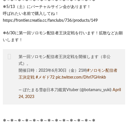
❄5/13（土）にバーチャルサイン会があります！
呼ばれたい名前で購入してね！
https://frontier.creatia.cc/fanclubs/736/products/149
❄6/30に第一回ソロモン配信者王決定戦を行います！拡散などお願
いします！
第一回ソロモン配信者王決定戦を開催します（非公
式）。
開催日時：2023年6月30日（金）21時
#ソロモン配信者
王決定戦
#メギド72
pic.twitter.com/Dhrl7GHnkb
— ぼたまる雪@日本刀鑑賞Vtuber (@botamaru_yuki)
April
24, 2023
❄～❄～❄～❄～❄～❄～❄～❄～❄～❄～❄～❄～❄