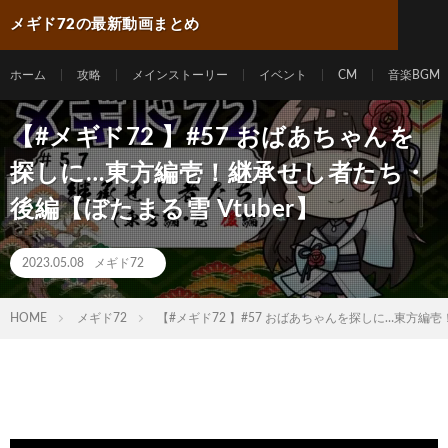
メギド72の最新動画まとめ
ホーム
攻略
メインストーリー
イベント
CM
音楽BGM
【#メギド72 】#57 おばあちゃんを
探しに…東方編壱！継承せし者たち・
後編【ぼたまる雪 Vtuber】
2023.05.08
メギド72
HOME
メギド72
【#メギド72 】#57 おばあちゃんを探しに…東方編壱