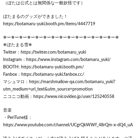
（ぼたは公式とは無関係な一般妖怪です）
ぼたまるのグッズができました！
https://botamaru-yuki.booth.pm/items/4447719
❄ー❄ー❄ー❄ー❄ー❄ー❄ー❄ー❄ー❄ー❄ー❄ー❄ー❄ー❄
❄ぼたまる雪❄
Twitter：https://twitter.com/botamaru_yuki
Instagram：https://www.instagram.com/botamaru_yuki/
BOOTH: https://botamaru-yuki.booth.pm/
Fanbox：https://botamaru-yuki.fanbox.cc/
マシュマロ：https://marshmallow-qa.com/botamaru_yuki?
utm_medium=url_text&utm_source=promotion
ニコニコ動画：https://www.nicovideo.jp/user/125240558
音楽
・PeriTune様：
https://www.youtube.com/channel/UCgrQkWWf_48rQm-x-dQ4_uA