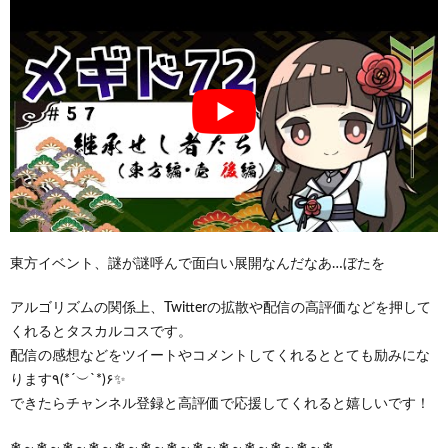
東方イベント、謎が謎呼んで面白い展開なんだなあ…ぼたを
アルゴリズムの関係上、Twitterの拡散や配信の高評価などを押して
くれるとタスカルコスです。
配信の感想などをツイートやコメントしてくれるととても励みにな
ります٩(*´︶`*)۶✨
できたらチャンネル登録と高評価で応援してくれると嬉しいです！
❄～❄～❄～❄～❄～❄～❄～❄～❄～❄～❄～❄～❄