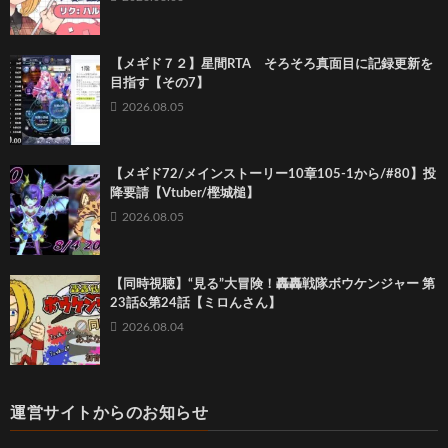
【メギド７２】星間RTA そろそろ真面目に記録更新を
目指す【その7】
2026.08.05
【メギド72/メインストーリー10章105-1から/#80】投
降要請【Vtuber/樫城槌】
2026.08.05
【同時視聴】“見る”大冒険！轟轟戦隊ボウケンジャー 第
23話&第24話【ミロんさん】
2026.08.04
運営サイトからのお知らせ