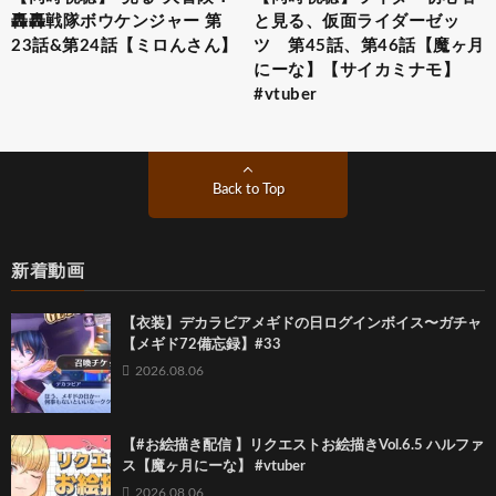
轟轟戦隊ボウケンジャー 第
と見る、仮面ライダーゼッ
23話&第24話【ミロんさん】
ツ 第45話、第46話【魔ヶ月
にーな】【サイカミナモ】
#vtuber
Back to Top
新着動画
【衣装】デカラビアメギドの日ログインボイス〜ガチャ
【メギド72備忘録】#33
2026.08.06
【#お絵描き配信 】リクエストお絵描きVol.6.5 ハルファ
ス【魔ヶ月にーな】 #vtuber
2026.08.06