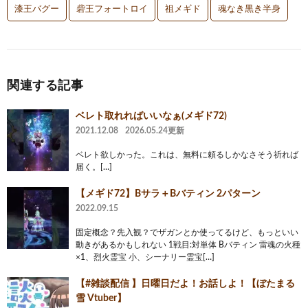
漆王バグー
砦王フォートロイ
祖メギド
魂なき黒き半身
関連する記事
ベレト取れればいいなぁ(メギド72)
2021.12.08
2026.05.24更新
ベレト欲しかった。これは、無料に頼るしかなさそう祈れば
届く。[…]
【メギド72】Bサラ＋Bバティン 2パターン
2022.09.15
固定概念？先入観？でザガンとか使ってるけど、もっといい
動きがあるかもしれない 1戦目:対単体 Bバティン 雷魂の火種
×1、烈火霊宝 小、シーナリー霊宝[…]
【#雑談配信 】日曜日だよ！お話しよ！【ぼたまる
雪 Vtuber】