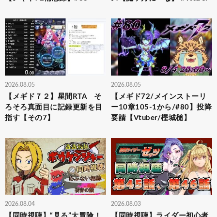
2026.08.05
2026.08.05
【メギド７２】星間RTA そ
【メギド72/メインストーリ
ろそろ真面目に記録更新を目
ー10章105-1から/#80】投降
指す【その7】
要請【Vtuber/樫城槌】
2026.08.04
2026.08.03
【同時視聴】“見る”大冒険！
【同時視聴】ライダー初心者