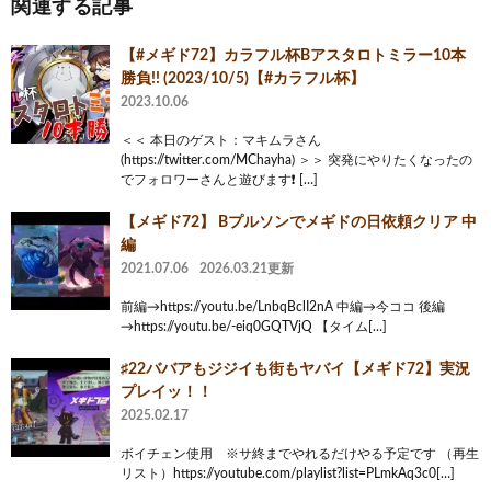
関連する記事
【#メギド72】カラフル杯Bアスタロトミラー10本
勝負!! (2023/10/5)【#カラフル杯】
2023.10.06
＜＜ 本日のゲスト：マキムラさん
(https://twitter.com/MChayha) ＞＞ 突発にやりたくなったの
でフォロワーさんと遊びます❗ […]
【メギド72】 Bプルソンでメギドの日依頼クリア 中
編
2021.07.06
2026.03.21更新
前編→https://youtu.be/LnbqBclI2nA 中編→今ココ 後編
→https://youtu.be/-eiq0GQTVjQ 【タイム[…]
♯22ババアもジジイも街もヤバイ【メギド72】実況
プレイッ！！
2025.02.17
ボイチェン使用 ※サ終までやれるだけやる予定です （再生
リスト）https://youtube.com/playlist?list=PLmkAq3c0[…]