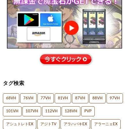
タグ検索
68VH
76VH
77VH
81VH
87VH
88VH
97VH
101VH
107VH
112VH
128VH
PVP
アシュトレトEX
アジトTV
アラハバキEX
アラーニェEX