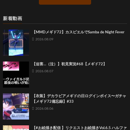
新着動画
【MMDメギド72】カスピエルでSamba de Night Fever
2026.08.09
【迫害…（泣）】初見実況#68【メギド72】
2026.08.07
【衣装】デカラビアメギドの日ログインボイス〜ガチャ
【メギド72備忘録】#33
2026.08.06
【#お絵描き配信 】リクエストお絵描きVol.6.5 ハルファ