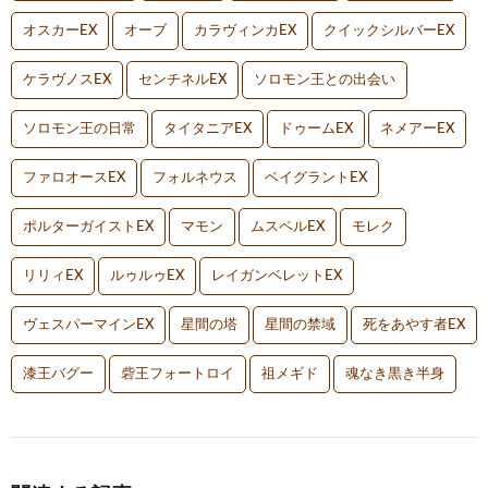
オスカーEX
オーブ
カラヴィンカEX
クイックシルバーEX
ケラヴノスEX
センチネルEX
ソロモン王との出会い
ソロモン王の日常
タイタニアEX
ドゥームEX
ネメアーEX
ファロオースEX
フォルネウス
ベイグラントEX
ポルターガイストEX
マモン
ムスペルEX
モレク
リリィEX
ルゥルゥEX
レイガンベレットEX
ヴェスパーマインEX
星間の塔
星間の禁域
死をあやす者EX
漆王バグー
砦王フォートロイ
祖メギド
魂なき黒き半身