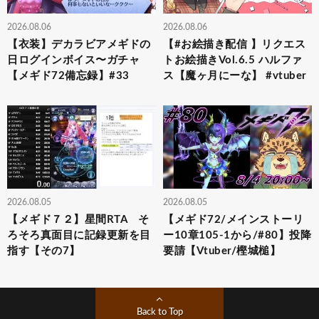
2026.08.06
2026.08.06
【衣装】デカラビアメギドの
【#お絵描き配信 】リクエス
日ログインボイス〜ガチャ
トお絵描きVol.6.5 ハルファ
【メギド72備忘録】#33
ス【魔ヶ月にーな】 #vtuber
2026.08.05
2026.08.05
【メギド７２】星間RTA そ
【メギド72/メインストーリ
ろそろ真面目に記録更新を目
ー10章105-1から/#80】投降
指す【その7】
要請【Vtuber/樫城槌】
Back to Top