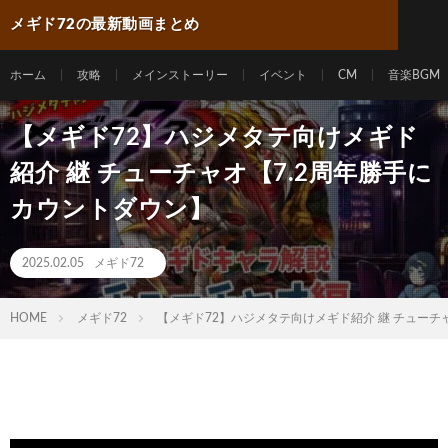
メギド72の最新動画まとめ
ホーム
攻略
メインストーリー
イベント
CM
音楽BGM
【メギド72】ハジメタテ向けメギド
紹介 継 チューチャオ【7.2周年勝手に
カウントダウン】
2025.02.05
メギド72
HOME
メギド72
【メギド72】ハジメタテ向けメギド紹介 継 チューチ