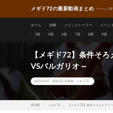
メギド72の最新動画まとめ
ゲームに関
ホーム
攻略
メインストーリー
イベン
3章
4章
6章
7章
8章
9章
【メギド72】条件そ
VSバルガリオ～
2022.01.07
2026.05.24更新
メギド72
HOME
メギド72
【メギド72】条件そろえたアミー