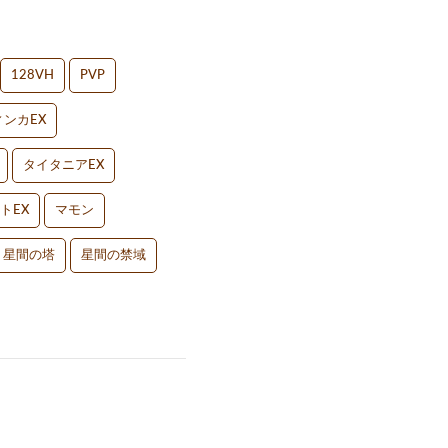
128VH
PVP
ンカEX
タイタニアEX
トEX
マモン
星間の塔
星間の禁域