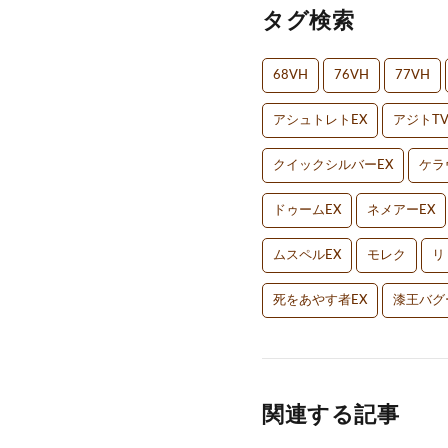
タグ検索
68VH
76VH
77VH
アシュトレトEX
アジトT
クイックシルバーEX
ケラ
ドゥームEX
ネメアーEX
ムスペルEX
モレク
リ
死をあやす者EX
漆王バグ
関連する記事