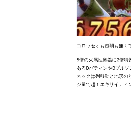
コロッセオも虚弱も無くて
5倍の火属性奥義に2倍
あるBバティンやBプルソ
ネックは列移動と地形の
ジ量で超！エキサイティ