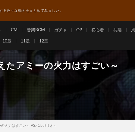
する色々な動画をまとめてみました。
ト
CM
音楽BGM
ガチャ
OP
初心者
共襲
10章
11章
12章
ろえたアミーの火力はすごい～
の火力はすごい～ VSバルガリオ～