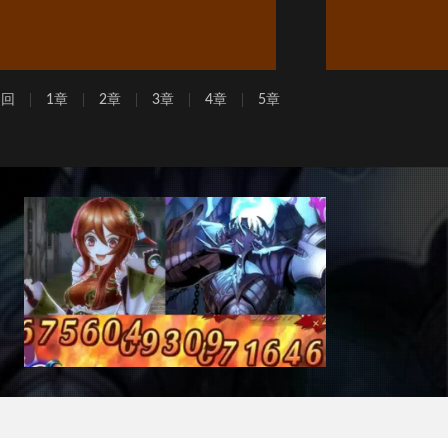
周回
1章
2章
3章
4章
5章