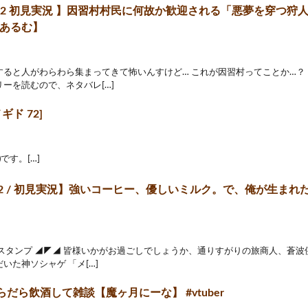
72 初見実況 】因習村村民に何故か歓迎される「悪夢を穿つ狩人
明晩あるむ】
すると人がわらわら集まってきて怖いんすけど… これが因習村ってことか…？
ーを読むので、ネタバレ[…]
ギド 72]
)です。[…]
2 / 初見実況】強いコーヒー、優しいミルク。で、俺が生まれたって
ムスタンプ ◢◤◢ 皆様いかがお過ごしでしょうか、通りすがりの旅商人、蒼波
いた神ソシャゲ 「メ[…]
だら飲酒して雑談【魔ヶ月にーな】 #vtuber