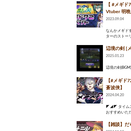
【 #メギド
Vtuber 
2023.09.04
なんかメギド
ターのストーリ
辺境の剣 [メ
2025.01.23
辺境の剣(BGM
【#メギド7
蒼波侠】
2024.04.20
◤◢◤ タイ
おすすめいただ
【雑談】だら