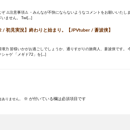
ぞ ⚠️注意事項⚠️ ・みんなが不快にならないようなコメントをお願いいたし
ません。 Twi[…]
 / 初見実況】終わりと始まり。【JPVtuber / 蒼波侠】
破壊力 皆様いかがお過ごしでしょうか、通りすがりの旅商人、蒼波侠です。 
シャゲ 「メギド72」を[…]
※
が付いている欄は必須項目です
はありません。