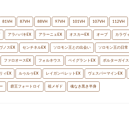
81VH
87VH
88VH
97VH
101VH
107VH
112VH
V
アラハバキEX
アラーニェEX
オスカーEX
オーブ
カラヴィ
ヴノスEX
センチネルEX
ソロモン王との出会い
ソロモン王の日常
ファロオースEX
フォルネウス
ベイグラントEX
ポルターガイス
リィEX
ルゥルゥEX
レイガンベレットEX
ヴェスパーマインEX
ー
砦王フォートロイ
祖メギド
魂なき黒き半身