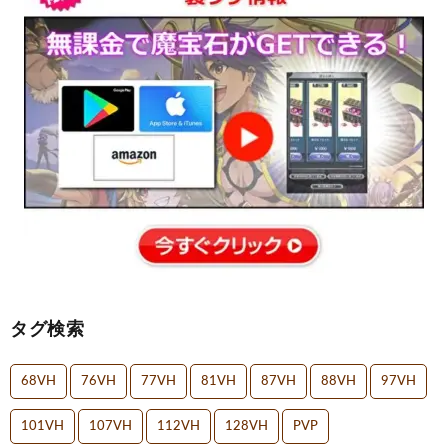
タグ検索
68VH
76VH
77VH
81VH
87VH
88VH
97VH
101VH
107VH
112VH
128VH
PVP