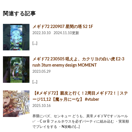
関連する記事
メギド72 220907 星間の塔 S2 1F
2022.10.10
2024.11.10更新
[…]
メギド72 230505 吼えよ、カクリヨの白い虎 E2-3
rush 3turn enemy design MOMENT
2023.05.29
[…]
【#メギド72】親友と行く！2周目メギド72！ | ステ
ージ11,12【魔ヶ月にーな】 #vtuber
2025.10.16
界隈にバズ、センキュー どうも、異常メギドVです ✅ルール
✅ ・C or B フォルネウスを必ずパーティに組み込む ・実装順
でプレイをする ・N攻略の[…]