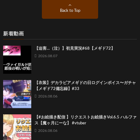
Back to Top
新着動画
【迫害…（泣）】初見実況#68【メギド72】
2026.08.07
【衣装】デカラビアメギドの日ログインボイス〜ガチャ
【メギド72備忘録】#33
2026.08.06
【#お絵描き配信 】リクエストお絵描きVol.6.5 ハルファ
ス【魔ヶ月にーな】 #vtuber
2026.08.06