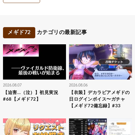
メギド72
カテゴリの最新記事
2026.08.07
2026.08.06
【迫害…（泣）】初見実況
【衣装】デカラビアメギドの
#68【メギド72】
日ログインボイス〜ガチャ
【メギド72備忘録】#33