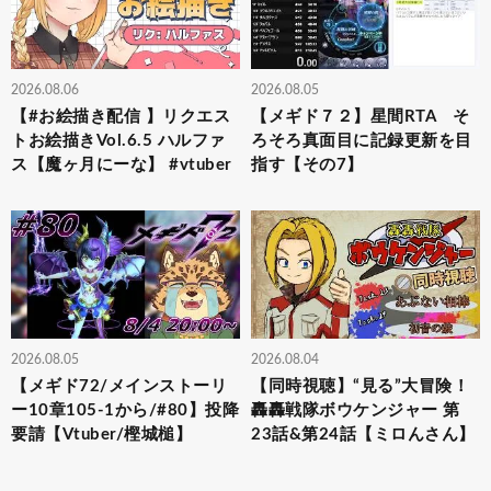
2026.08.06
2026.08.05
【#お絵描き配信 】リクエス
【メギド７２】星間RTA そ
トお絵描きVol.6.5 ハルファ
ろそろ真面目に記録更新を目
ス【魔ヶ月にーな】 #vtuber
指す【その7】
2026.08.05
2026.08.04
【メギド72/メインストーリ
【同時視聴】“見る”大冒険！
ー10章105-1から/#80】投降
轟轟戦隊ボウケンジャー 第
要請【Vtuber/樫城槌】
23話&第24話【ミロんさん】