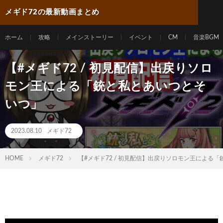
メギド72の最新動画まとめ
ホーム
攻略
メインストーリー
イベント
CM
音楽BGM
【#メギド72 / 初見配信】出戻りソロ
モン王による「銃と私とあいつとそ
いつ」
2023.08.10
メギド72
HOME
メギド72
【#メギド72 / 初見配信】出戻りソロモン王による