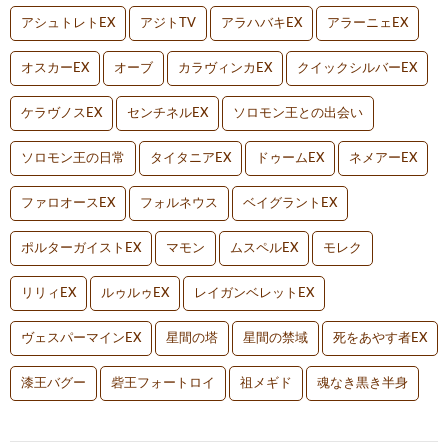
アシュトレトEX
アジトTV
アラハバキEX
アラーニェEX
オスカーEX
オーブ
カラヴィンカEX
クイックシルバーEX
ケラヴノスEX
センチネルEX
ソロモン王との出会い
ソロモン王の日常
タイタニアEX
ドゥームEX
ネメアーEX
ファロオースEX
フォルネウス
ベイグラントEX
ポルターガイストEX
マモン
ムスペルEX
モレク
リリィEX
ルゥルゥEX
レイガンベレットEX
ヴェスパーマインEX
星間の塔
星間の禁域
死をあやす者EX
漆王バグー
砦王フォートロイ
祖メギド
魂なき黒き半身