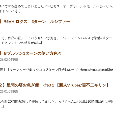
イで味を占めてしまいました Rベヒモス オーブ:シールドモールド(レベル9) 
ドン(レベ[…]
】 96VH ロクス 3ターン ルシファー
こそ、秩序の証」っていうセリフが好き。 フォトンインパルスは準備の1ター
るとフォトンの縛りがゆ[…]
2】 Bプルソン1ターンの使い方色々
026.02.04更新
】 1ターンムーヴ集→今ココ 2ターン目始動ループ→https://youtu.be/oKjn
２】星間の塔お急ぎ便 その１【新人VTuber/宙不二キリン】
026.01.03更新
合計20時間配信して登頂してました。ありえへん… 今回は10時間以内に登頂して
[…]