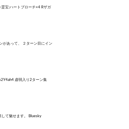
霊宝:ハートブローチ×4 Rザガ
ンがあって、 ２ターン目にイン
62Y4ah4 虚弱入り2ターン集
魅せます。 Bluesky