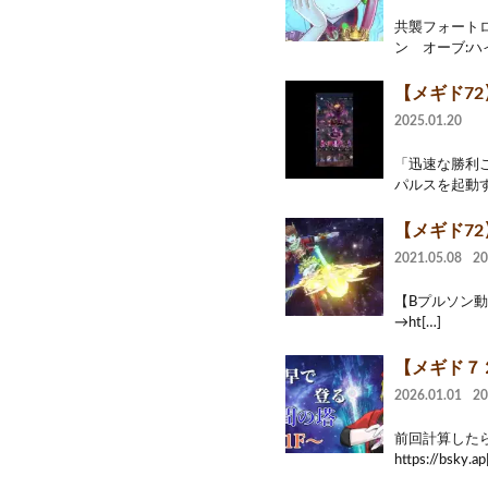
共襲フォートロ
ン オーブ:ハイ
【メギド72
2025.01.20
「迅速な勝利
パルスを起動す
【メギド7
2021.05.08
2
【Bプルソン動画
→ht[…]
【メギド７
2026.01.01
2
前回計算したら
https://bsky.ap