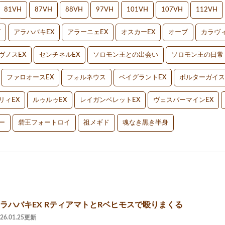
81VH
87VH
88VH
97VH
101VH
107VH
112VH
V
アラハバキEX
アラーニェEX
オスカーEX
オーブ
カラヴィ
ヴノスEX
センチネルEX
ソロモン王との出会い
ソロモン王の日常
ファロオースEX
フォルネウス
ベイグラントEX
ポルターガイス
リィEX
ルゥルゥEX
レイガンベレットEX
ヴェスパーマインEX
ー
砦王フォートロイ
祖メギド
魂なき黒き半身
アラハバキEX RティアマトとRベヒモスで殴りまくる
026.01.25更新