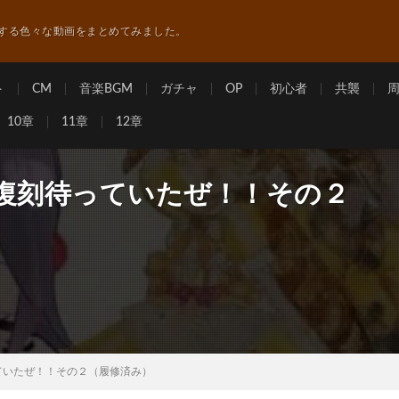
する色々な動画をまとめてみました。
ト
CM
音楽BGM
ガチャ
OP
初心者
共襲
10章
11章
12章
ベ復刻待っていたぜ！！その２
ていたぜ！！その２（履修済み）