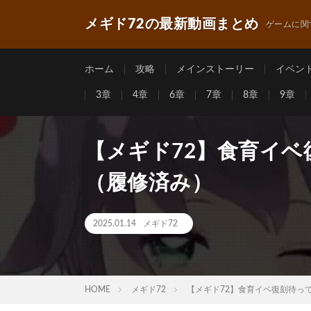
メギド72の最新動画まとめ
ゲームに関
ホーム
攻略
メインストーリー
イベン
3章
4章
6章
7章
8章
9章
【メギド72】食育イ
（履修済み）
2025.01.14
メギド72
HOME
メギド72
【メギド72】食育イベ復刻待っ