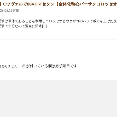
2】Cウヴァルで88VHマセタン【全体化執心バーサクコロッセ
026.05.18更新
反撃は単体であることを利用しコロッセオとウァサゴのバフで威力を上げた反
撃で十分なので適当に滞水[…]
※
が付いている欄は必須項目です
はありません。