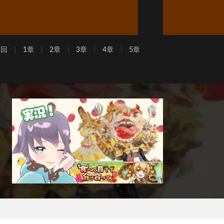
周回
1章
2章
3章
4章
5章