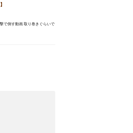
オ】
撃で倒す動画 取り巻きぐらいで