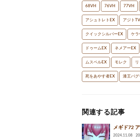
68VH
76VH
77VH
アシュトレトEX
アジトT
クイックシルバーEX
ケラ
ドゥームEX
ネメアーEX
ムスペルEX
モレク
リ
死をあやす者EX
漆王バグ
関連する記事
メギド72 
2024.11.08
2