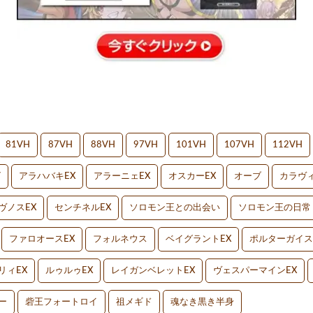
81VH
87VH
88VH
97VH
101VH
107VH
112VH
V
アラハバキEX
アラーニェEX
オスカーEX
オーブ
カラヴィ
ヴノスEX
センチネルEX
ソロモン王との出会い
ソロモン王の日常
ファロオースEX
フォルネウス
ベイグラントEX
ポルターガイス
リィEX
ルゥルゥEX
レイガンベレットEX
ヴェスパーマインEX
ー
砦王フォートロイ
祖メギド
魂なき黒き半身