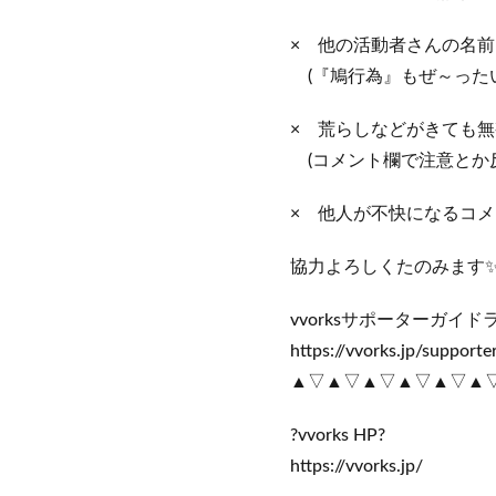
× 他の活動者さんの名
(『鳩行為』もぜ～ったい
× 荒らしなどがきても無
(コメント欄で注意とか
× 他人が不快になるコ
協力よろしくたのみます
vvorksサポーターガイド
https://vvorks.jp/supporte
▲▽▲▽▲▽▲▽▲▽▲
?vvorks HP?
https://vvorks.jp/