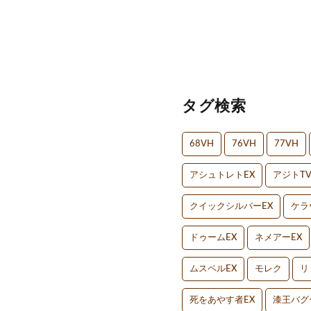
タグ検索
68VH
76VH
77VH
アシュトレトEX
アジトT
クイックシルバーEX
ケラ
ドゥームEX
ネメアーEX
ムスペルEX
モレク
リ
死をあやす者EX
漆王バグ