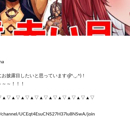
ha
露目したいと思っていますദ്ദി^._.^)！
～～～！！！
▽▲▽▲▽▲▽▲▽▲▽▲▽▲▽▲▽▲▽▲▽
m/channel/UCEqt4EsuCNS27H37lu8NSwA/join