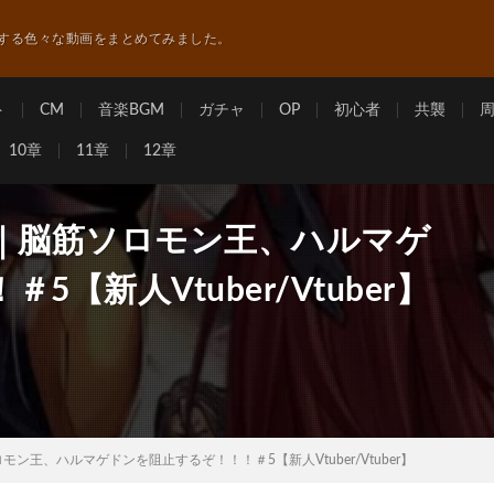
する色々な動画をまとめてみました。
ト
CM
音楽BGM
ガチャ
OP
初心者
共襲
10章
11章
12章
見｜脳筋ソロモン王、ハルマゲ
【新人Vtuber/Vtuber】
ン王、ハルマゲドンを阻止するぞ！！！＃5【新人Vtuber/Vtuber】