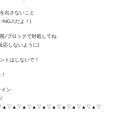
前を出さないこと
NG⚠だよ！)
視/ブロックで対処してね
反応しないように)
メントはしないで！
✨！
ライン
r/
▽▲▽▲▽▲▽▲▽▲▽▲▽▲▽▲▽▲▽▲▽