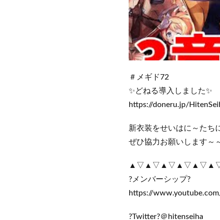
＃メギド72
✨どねる導入しました✨
https://doneru.jp/HitenSei
新衣装をせいはに～たちにお披
ぜひ協力お願いします～
▲▽▲▽▲▽▲▽▲▽▲
?メンバーシップ?
https://www.youtube.co
?Twitter?＠hitenseiha