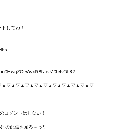
ートしてね！
iha
com/tpo0HwqZOeVwxi98NhsM0b4sOLR2
▽▲▽▲▽▲▽▲▽▲▽▲▽▲▽▲▽▲▽▲▽
容のコメントはしない！
いはの配信を見ろ～っ?)