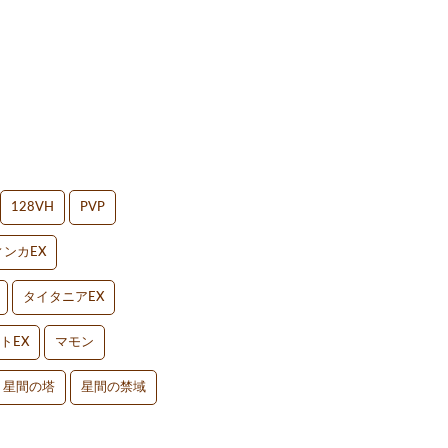
128VH
PVP
ンカEX
タイタニアEX
トEX
マモン
星間の塔
星間の禁域