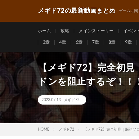
メギド72の最新動画まとめ
ゲームに関
ホーム
攻略
メインストーリー
イベン
3章
4章
6章
7章
8章
9章
【メギド72】完全初
ドンを阻止するぞ！！！＃5
2023.07.13
メギド72
HOME
メギド72
【メギド72】完全初見｜脳筋ソロモ