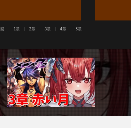
周回
1章
2章
3章
4章
5章