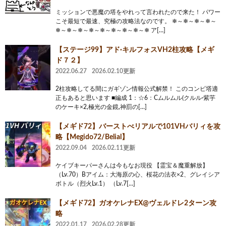
ミッションで悪魔の塔をやれって言われたので来た！ パワー
こそ最短で最速、究極の攻略法なのです。 ❄～❄～❄～❄～
❄～❄～❄～❄～❄～❄～❄～❄～❄ ア[…]
【ステージ99】アド·キルフォスVH2柱攻略【メギ
ド７２】
2022.06.27
2026.02.10更新
2柱攻略してる間にガギゾン情報公式解禁！ このコンビ塔適
正もあると思います ■編成 1：☆6：Cムルムル(クルル·紫芋
のケーキ×2,極光の金鏡,神罰の[…]
【メギド72】バーストべリアルで101VHバリィを攻
略【Megido72/Belial】
2022.09.04
2026.02.11更新
ケイブキーパーさんは今もなお現役 【霊宝＆魔重解放】
（Lv.70）Bアイム：大海原の心、桜花の法衣×2、グレイシア
ボトル（烈火Lv.1） （Lv.7[…]
【メギド72】ガオケレナEX@ヴェルドレ2ターン攻
略
2022.01.17
2026.02.28更新