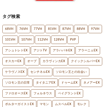
タグ検索
68VH
76VH
77VH
81VH
87VH
88VH
97VH
101VH
107VH
112VH
128VH
PVP
アシュトレトEX
アジトTV
アラハバキEX
アラーニェEX
オスカーEX
オーブ
カラヴィンカEX
クイックシルバーEX
ケラヴノスEX
センチネルEX
ソロモン王との出会い
ソロモン王の日常
タイタニアEX
ドゥームEX
ネメアーEX
ファロオースEX
フォルネウス
ベイグラントEX
ポルターガイストEX
マモン
ムスペルEX
モレク