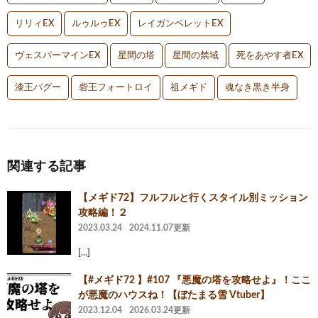
リリィEX
ルゥルゥEX
レイガンベレットEX
ヴェスパーマインEX
星間の塔
星間の禁域
死をあやす者EX
漆王バグー
砦王フォートロイ
祖メギド
魂なき黒き半身
関連する記事
【メギド72】フルフルと行くスタイル別ミッション
攻略編！２
2023.03.24
2024.11.07更新
[…]
【#メギド72 】#107 『悪魔の塔を攻略せよ』！ここ
が悪魔のハウスね！【ぼたまる雪 Vtuber】
2023.12.04
2026.03.24更新