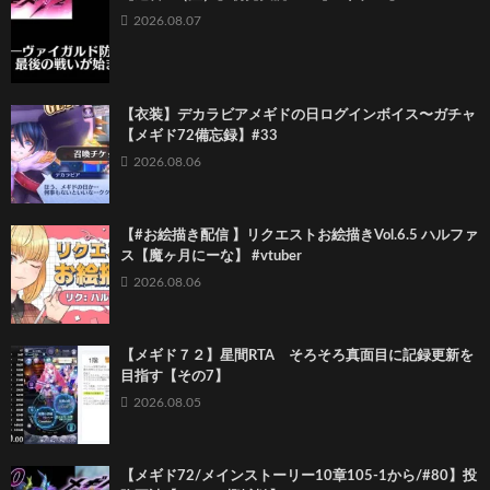
2026.08.07
【衣装】デカラビアメギドの日ログインボイス〜ガチャ
【メギド72備忘録】#33
2026.08.06
【#お絵描き配信 】リクエストお絵描きVol.6.5 ハルファ
ス【魔ヶ月にーな】 #vtuber
2026.08.06
【メギド７２】星間RTA そろそろ真面目に記録更新を
目指す【その7】
2026.08.05
【メギド72/メインストーリー10章105-1から/#80】投