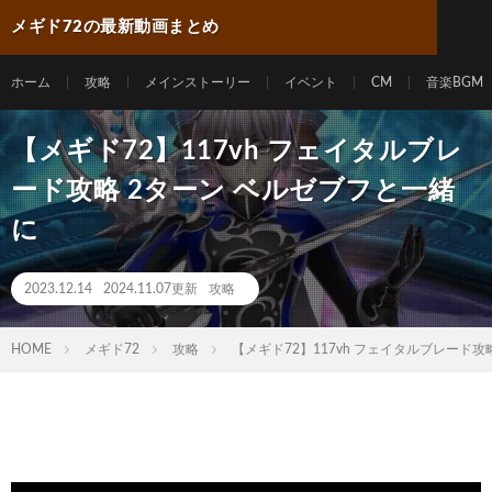
メギド72の最新動画まとめ
ホーム
攻略
メインストーリー
イベント
CM
音楽BGM
【メギド72】117vh フェイタルブレ
ード攻略 2ターン ベルゼブフと一緒
に
2023.12.14
2024.11.07更新
攻略
HOME
メギド72
攻略
【メギド72】117vh フェイタルブレード攻