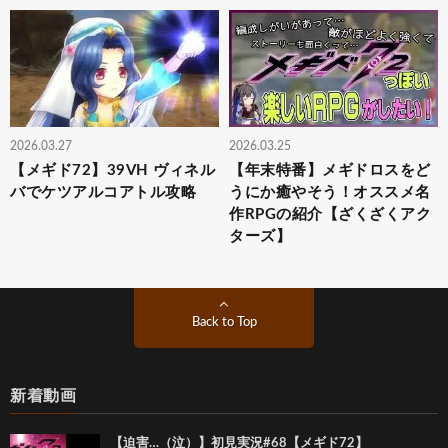
2026.03.27
2026.03.25
【メギド72】39VH ヴィネル
【年末特番】メギドロスをど
バでケツアルコアトル攻略
うにか癒やそう！オススメ名
作RPGの紹介【ざくざくアク
ターズ】
Back to Top
新着動画
【迫害…（泣）】初見実況#68【メギド72】