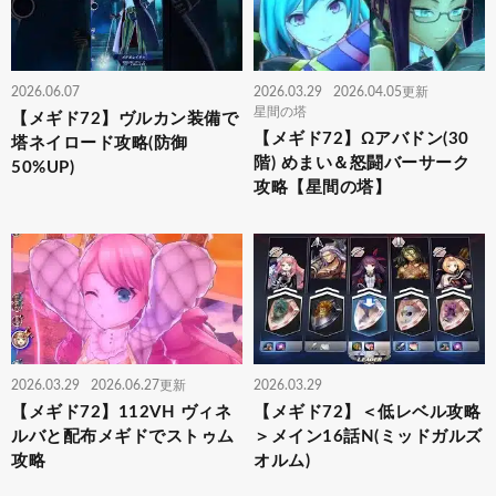
2026.06.07
2026.03.29
2026.04.05更新
星間の塔
【メギド72】ヴルカン装備で
【メギド72】Ωアバドン(30
塔ネイロード攻略(防御
階) めまい＆怒闘バーサーク
50%UP)
攻略【星間の塔】
2026.03.29
2026.06.27更新
2026.03.29
【メギド72】112VH ヴィネ
【メギド72】＜低レベル攻略
ルバと配布メギドでストゥム
＞メイン16話N(ミッドガルズ
攻略
オルム)