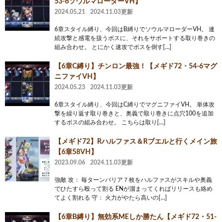
53-6ソウルマローダーVH】
2024.05.21
2024.11.03更新
6章スタイル縛り、今回はB縛りでソウルマローダーVH。 連
続攻撃と感電を扱うボスに、それをサポートする取り巻きの
組み合わせ。 とにかく速攻でボスを倒す[…]
【6章C縛り】チンロン最強！【メギド72・54-6マグ
ニファイVH】
2024.05.23
2024.11.03更新
6章スタイル縛り、今回はC縛りでマグニファイVH。 単体攻
撃を繰り返す取り巻きと、奥義で取り巻きに点穴100を追加
するボスの組み合わせ。 こちらは取り[…]
【メギド72】Rハルファス＆Rブエルと行くメイン旅
【6章58VH】
2023.09.06
2024.11.03更新
強敵 攻： 毎ターンバリア７枚をハルファスがスキルや奥義
でひたすら殴って割る ENが溜まってくればリリースも絡め
てよく割れる 守： 火力がやたら高いの[…]
【6章B縛り】無効系MEしか勝たん【メギド72・51-