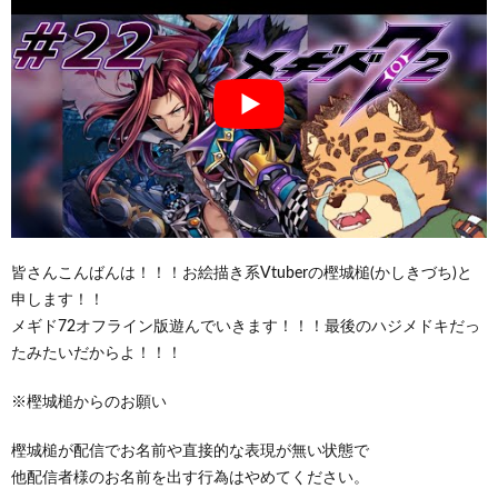
皆さんこんばんは！！！お絵描き系Vtuberの樫城槌(かしきづち)と
申します！！
メギド72オフライン版遊んでいきます！！！最後のハジメドキだっ
たみたいだからよ！！！
※樫城槌からのお願い
樫城槌が配信でお名前や直接的な表現が無い状態で
他配信者様のお名前を出す行為はやめてください。