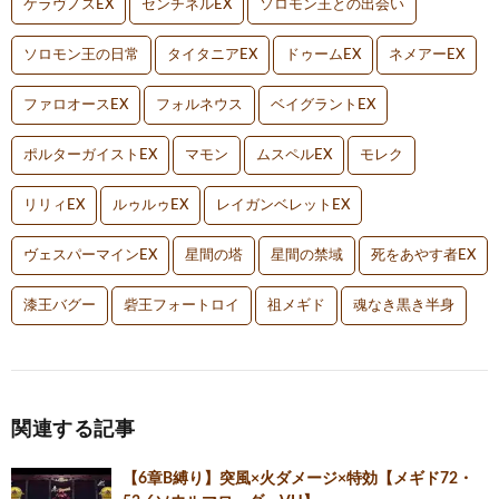
ケラヴノスEX
センチネルEX
ソロモン王との出会い
ソロモン王の日常
タイタニアEX
ドゥームEX
ネメアーEX
ファロオースEX
フォルネウス
ベイグラントEX
ポルターガイストEX
マモン
ムスペルEX
モレク
リリィEX
ルゥルゥEX
レイガンベレットEX
ヴェスパーマインEX
星間の塔
星間の禁域
死をあやす者EX
漆王バグー
砦王フォートロイ
祖メギド
魂なき黒き半身
関連する記事
【6章B縛り】突風×火ダメージ×特効【メギド72・