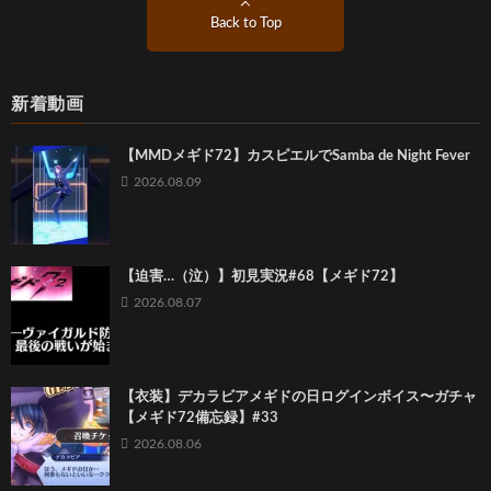
Back to Top
新着動画
【MMDメギド72】カスピエルでSamba de Night Fever
2026.08.09
【迫害…（泣）】初見実況#68【メギド72】
2026.08.07
【衣装】デカラビアメギドの日ログインボイス〜ガチャ
【メギド72備忘録】#33
2026.08.06