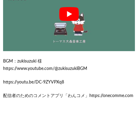
BGM：zukisuzuki 様
https://www.youtube.com/@zukisuzukiBGM
https://youtu.be/DC-9ZYVPXq8
配信者のためのコメントアプリ「わんコメ」https://onecomme.com