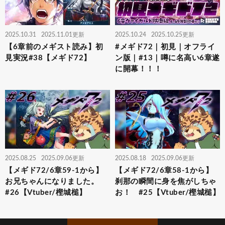
2025.10.31
2025.11.01更新
2025.10.24
2025.10.25更新
【6章前のメギスト読み】初
#メギド72｜初見｜オフライ
見実況#38【メギド72】
ン版｜#13｜噂に名高い6章遂
に開幕！！！
2025.08.25
2025.09.06更新
2025.08.18
2025.09.06更新
【メギド72/6章59-1から】
【メギド72/6章58-1から】
お兄ちゃんになりました。
刹那の瞬間に身を焦がしちゃ
#26【Vtuber/樫城槌】
お！ #25【Vtuber/樫城槌】