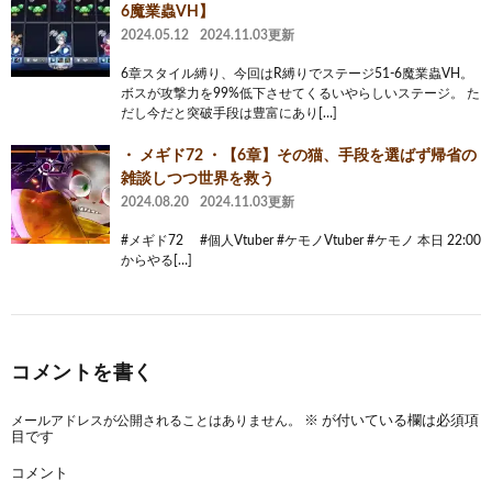
6魔業蟲VH】
2024.05.12
2024.11.03更新
6章スタイル縛り、今回はR縛りでステージ51-6魔業蟲VH。
ボスが攻撃力を99%低下させてくるいやらしいステージ。 た
だし今だと突破手段は豊富にあり[…]
・ メギド72 ・【6章】その猫、手段を選ばず帰省の
雑談しつつ世界を救う
2024.08.20
2024.11.03更新
#メギド72 #個人Vtuber #ケモノVtuber #ケモノ 本日 22:00
からやる[…]
コメントを書く
メールアドレスが公開されることはありません。
※
が付いている欄は必須項
目です
コメント