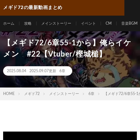
メギド72の最新動画まとめ
ホーム
攻略
メインストーリー
イベント
CM
音楽BGM
【メギド72/6章55-1から】俺らイケ
メン #22【Vtuber/樫城槌】
2025.08.04
2025.09.07更新
6章
HOME
メギド72
メインストーリー
6章
【メギド72/6章55-