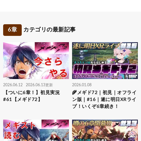
6章
カテゴリの最新記事
2026.06.12
2026.06.13更新
2026.01.08
【ついに6章！】初見実況
🌾メギド72｜初見｜オフライ
#61【メギド72】
ン版｜#16｜遂に明日XRライ
ブ！いくぞ6章続き！