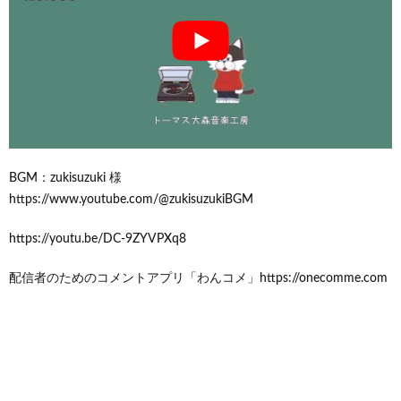
BGM：zukisuzuki 様
https://www.youtube.com/@zukisuzukiBGM
https://youtu.be/DC-9ZYVPXq8
配信者のためのコメントアプリ「わんコメ」https://onecomme.com