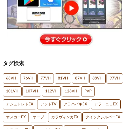
タグ検索
68VH
76VH
77VH
81VH
87VH
88VH
97VH
101VH
107VH
112VH
128VH
PVP
アシュトレトEX
アジトTV
アラハバキEX
アラーニェEX
オスカーEX
オーブ
カラヴィンカEX
クイックシルバーEX