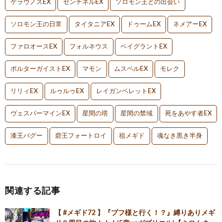
ケラヴノスEX
センチネルEX
ソロモン王との出会い
ソロモン王の日常
タイタニアEX
ドゥームEX
ネメアーEX
ファロオースEX
フォルネウス
ベイグラントEX
ポルターガイストEX
マモン
ムスペルEX
モレク
リリィEX
ルゥルゥEX
レイガンベレットEX
ヴェスパーマインEX
星間の塔
星間の禁域
死をあやす者EX
漆王バグー
砦王フォートロイ
祖メギド
魂なき黒き半身
関連する記事
【 #メギド72 】『ブフ様と行く！？』縛りありメギ