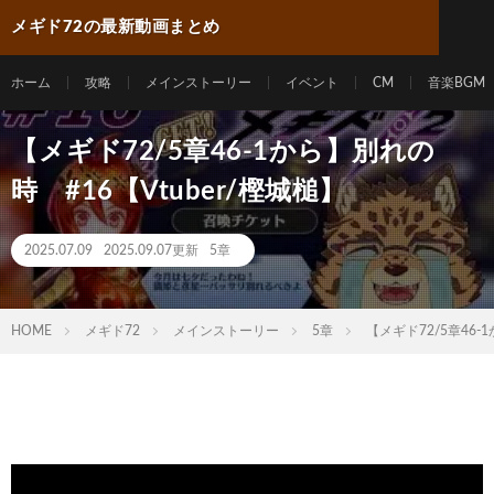
メギド72の最新動画まとめ
ホーム
攻略
メインストーリー
イベント
CM
音楽BGM
【メギド72/5章46-1から】別れの
時 #16【Vtuber/樫城槌】
2025.07.09
2025.09.07更新
5章
HOME
メギド72
メインストーリー
5章
【メギド72/5章46-