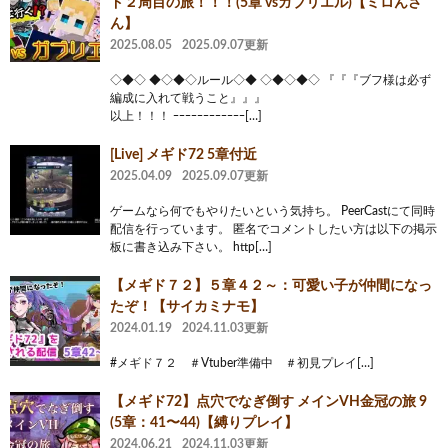
ド２周目の旅！！！(5章 vsガブリエル)【ミロんさ
ん】
2025.08.05
2025.09.07更新
◇◆◇ ◆◇◆◇ルール◇◆ ◇◆◇◆◇ 『『『ブフ様は必ず
編成に入れて戦うこと』』』
以上！！！ ｰｰｰｰｰｰｰｰｰｰｰｰ[…]
[Live] メギド72 5章付近
2025.04.09
2025.09.07更新
ゲームなら何でもやりたいという気持ち。 PeerCastにて同時
配信を行っています。 匿名でコメントしたい方は以下の掲示
板に書き込み下さい。 http[…]
【メギド７２】５章４２～：可愛い子が仲間になっ
たぞ！【サイカミナモ】
2024.01.19
2024.11.03更新
#メギド７２ ＃Vtuber準備中 ＃初見プレイ[…]
【メギド72】点穴でなぎ倒す メインVH金冠の旅 9
(5章：41〜44)【縛りプレイ】
2024.06.21
2024.11.03更新