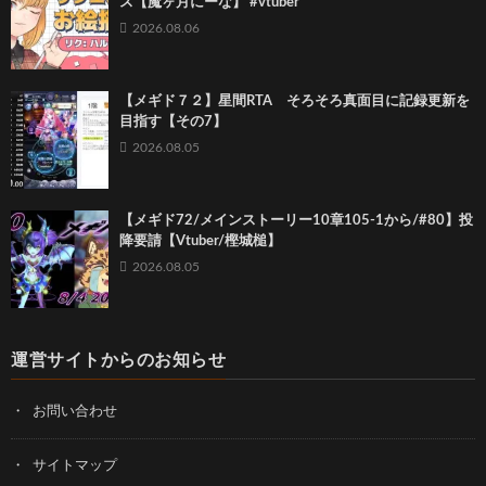
ス【魔ヶ月にーな】 #vtuber
2026.08.06
【メギド７２】星間RTA そろそろ真面目に記録更新を
目指す【その7】
2026.08.05
【メギド72/メインストーリー10章105-1から/#80】投
降要請【Vtuber/樫城槌】
2026.08.05
運営サイトからのお知らせ
お問い合わせ
サイトマップ