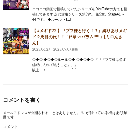
ニコニコ動画で投稿していたシリーズを YouTubeの方でも投
稿してみます 点穴攻略シリーズ第9弾。 第5章、Stage41〜
44です。 ◆ルール ・[…]
【 #メギド72 】『ブフ様と行く！？』縛りありメギ
ド２周目の旅！！！(5章 vsバラム!!!!!!)【ミロんさ
ん】
2025.06.27
2025.09.07更新
◇◆◇ ◆◇◆◇ルール◇◆ ◇◆◇◆◇ 『『『ブフ様は必ず
編成に入れて戦うこと』』』
以上！！！ ｰｰｰｰｰｰｰｰｰｰｰｰ[…]
コメントを書く
メールアドレスが公開されることはありません。
※
が付いている欄は必須項
目です
コメント