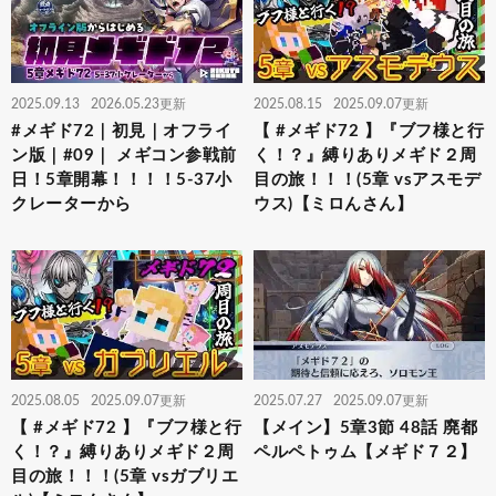
2025.09.13
2026.05.23更新
2025.08.15
2025.09.07更新
#メギド72｜初見｜オフライ
【 #メギド72 】『ブフ様と行
ン版｜#09｜ メギコン参戦前
く！？』縛りありメギド２周
日！5章開幕！！！！5-37小
目の旅！！！(5章 vsアスモデ
クレーターから
ウス)【ミロんさん】
2025.08.05
2025.09.07更新
2025.07.27
2025.09.07更新
【 #メギド72 】『ブフ様と行
【メイン】5章3節 48話 廃都
く！？』縛りありメギド２周
ペルペトゥム【メギド７２】
目の旅！！！(5章 vsガブリエ