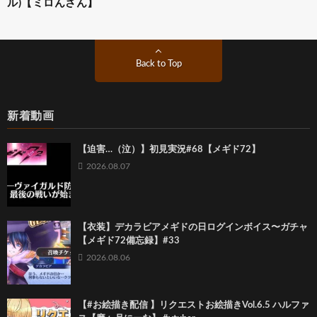
ル)【ミロんさん】
Back to Top
新着動画
【迫害…（泣）】初見実況#68【メギド72】
2026.08.07
【衣装】デカラビアメギドの日ログインボイス〜ガチャ
【メギド72備忘録】#33
2026.08.06
【#お絵描き配信 】リクエストお絵描きVol.6.5 ハルファ