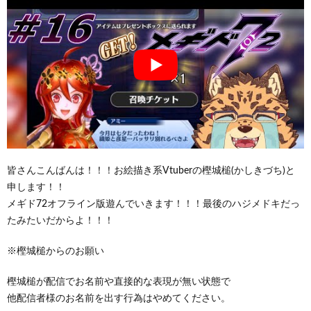
皆さんこんばんは！！！お絵描き系Vtuberの樫城槌(かしきづち)と
申します！！
メギド72オフライン版遊んでいきます！！！最後のハジメドキだっ
たみたいだからよ！！！
※樫城槌からのお願い
樫城槌が配信でお名前や直接的な表現が無い状態で
他配信者様のお名前を出す行為はやめてください。