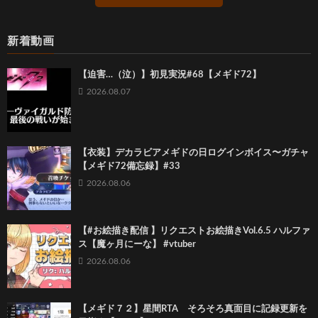
新着動画
【迫害…（泣）】初見実況#68【メギド72】
2026.08.07
【衣装】デカラビアメギドの日ログインボイス〜ガチャ
【メギド72備忘録】#33
2026.08.06
【#お絵描き配信 】リクエストお絵描きVol.6.5 ハルファ
ス【魔ヶ月にーな】 #vtuber
2026.08.06
【メギド７２】星間RTA そろそろ真面目に記録更新を