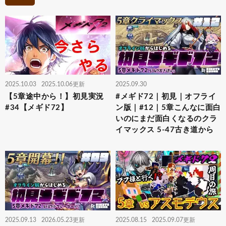
2025.10.03
2025.10.06更新
2025.09.30
【5章途中から！】初見実況
#メギド72｜初見｜オフライ
#34【メギド72】
ン版｜#12｜5章こんなに面白
いのにまだ面白くなるのクラ
イマックス 5-47古き道から
2025.09.13
2026.05.23更新
2025.08.15
2025.09.07更新