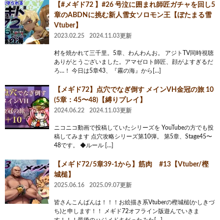
【#メギド72 】#26 号泣に囲まれ師匠ガチャを回し5
章のABDNに挑む新人雪女ソロモン王【ぼたまる雪
Vtuber】
2023.02.25
2024.11.03更新
村を焼かれて三千里。5章、わんわんお。 アジトTV同時視聴
ありがとうございました。アマゼロト師匠、顔がよすぎるだ
ろ…！ 今日は5章43、『霧の海』から[…]
【メギド72】点穴でなぎ倒す メインVH金冠の旅 10
(5章：45〜48)【縛りプレイ】
2024.06.22
2024.11.03更新
ニコニコ動画で投稿していたシリーズを YouTubeの方でも投
稿してみます 点穴攻略シリーズ第10弾。 第5章、Stage45〜
48です。 ◆ルール […]
【メギド72/5章39-1から】筋肉 #13【Vtuber/樫
城槌】
2025.06.16
2025.09.07更新
皆さんこんばんは！！！お絵描き系Vtuberの樫城槌(かしきづ
ち)と申します！！ メギド72オフライン版遊んでいきま
す！！！最後のハジメドキだったみた[…]