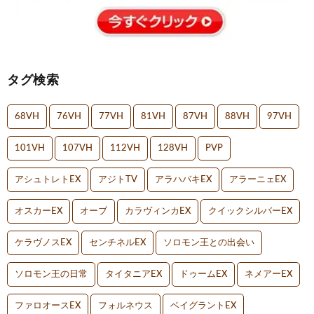
タグ検索
68VH
76VH
77VH
81VH
87VH
88VH
97VH
101VH
107VH
112VH
128VH
PVP
アシュトレトEX
アジトTV
アラハバキEX
アラーニェEX
オスカーEX
オーブ
カラヴィンカEX
クイックシルバーEX
ケラヴノスEX
センチネルEX
ソロモン王との出会い
ソロモン王の日常
タイタニアEX
ドゥームEX
ネメアーEX
ファロオースEX
フォルネウス
ベイグラントEX