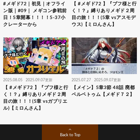
#メギド72｜初見｜オフライ
【 #メギド72 】『ブフ様と行
ン版｜#09｜ メギコン参戦前
く！？』縛りありメギド２周
日！5章開幕！！！！5-37小
目の旅！！！(5章 vsアスモデ
クレーターから
ウス)【ミロんさん】
2025.08.05
2025.09.07更新
2025.07.27
2025.09.07更新
【 #メギド72 】『ブフ様と行
【メイン】5章3節 48話 廃都
く！？』縛りありメギド２周
ペルペトゥム【メギド７２】
目の旅！！！(5章 vsガブリエ
ル)【ミロんさん】
Back to Top