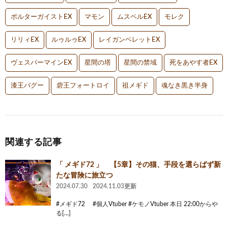
ポルターガイストEX
マモン
ムスペルEX
モレク
リリィEX
ルゥルゥEX
レイガンベレットEX
ヴェスパーマインEX
星間の塔
星間の禁域
死をあやす者EX
漆王バグー
砦王フォートロイ
祖メギド
魂なき黒き半身
関連する記事
「 メギド72 」 【5章】その猫、手段を選らばず新
たな冒険に旅立つ
2024.07.30
2024.11.03更新
#メギド72 #個人Vtuber #ケモノVtuber 本日 22:00からや
る[…]