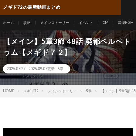
メギド72の最新動画まとめ
ホーム
攻略
メインストーリー
イベント
CM
音楽BGM
【メイン】5章3節 48話 廃都ペルペト
ゥム【メギド７２】
2025.07.27
2025.09.07更新
5章
HOME
メギド72
メインストーリー
5章
【メイン】5章3節 