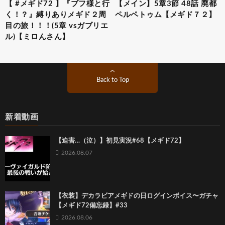
【 #メギド72 】『ブフ様と行
【メイン】5章3節 48話 廃都
く！？』縛りありメギド２周
ペルペトゥム【メギド７２】
目の旅！！！(5章 vsガブリエ
ル)【ミロんさん】
Back to Top
新着動画
【迫害…（泣）】初見実況#68【メギド72】
2026.08.07
【衣装】デカラビアメギドの日ログインボイス〜ガチャ
【メギド72備忘録】#33
2026.08.06