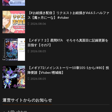
【#お絵描き配信 】リクエストお絵描きVol.6.5 ハルファ
ス【魔ヶ月にーな】 #vtuber
2026.08.06
【メギド７２】星間RTA そろそろ真面目に記録更新を
目指す【その7】
2026.08.05
【メギド72/メインストーリー10章105-1から/#80】投
降要請【Vtuber/樫城槌】
2026.08.05
運営サイトからのお知らせ