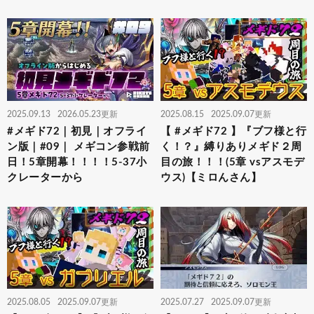
2025.09.13
2026.05.23更新
2025.08.15
2025.09.07更新
#メギド72｜初見｜オフライ
【 #メギド72 】『ブフ様と行
ン版｜#09｜ メギコン参戦前
く！？』縛りありメギド２周
日！5章開幕！！！！5-37小
目の旅！！！(5章 vsアスモデ
クレーターから
ウス)【ミロんさん】
2025.08.05
2025.09.07更新
2025.07.27
2025.09.07更新