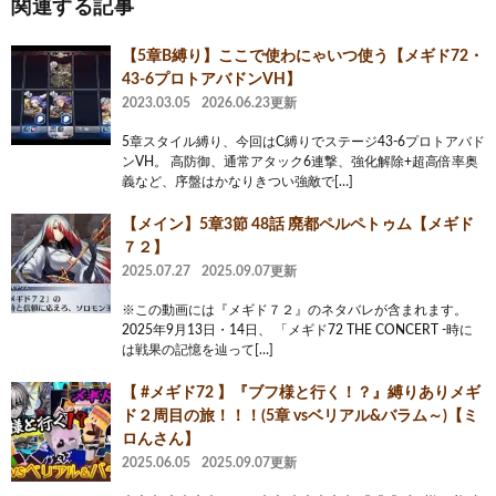
関連する記事
【5章B縛り】ここで使わにゃいつ使う【メギド72・
43-6プロトアバドンVH】
2023.03.05
2026.06.23更新
5章スタイル縛り、今回はC縛りでステージ43-6プロトアバド
ンVH。 高防御、通常アタック6連撃、強化解除+超高倍率奥
義など、序盤はかなりきつい強敵で[…]
【メイン】5章3節 48話 廃都ペルペトゥム【メギド
７２】
2025.07.27
2025.09.07更新
※この動画には『メギド７２』のネタバレが含まれます。
2025年9月13日・14日、 「メギド72 THE CONCERT -時に
は戦果の記憶を辿って[…]
【 #メギド72 】『ブフ様と行く！？』縛りありメギ
ド２周目の旅！！！(5章 vsベリアル&バラム～)【ミ
ロんさん】
2025.06.05
2025.09.07更新