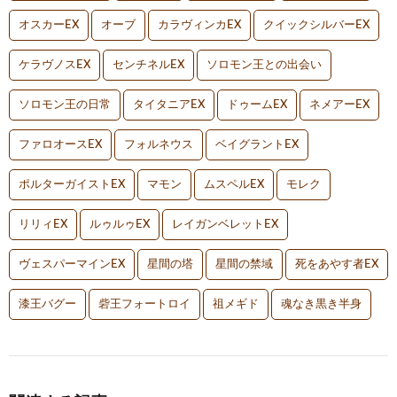
オスカーEX
オーブ
カラヴィンカEX
クイックシルバーEX
ケラヴノスEX
センチネルEX
ソロモン王との出会い
ソロモン王の日常
タイタニアEX
ドゥームEX
ネメアーEX
ファロオースEX
フォルネウス
ベイグラントEX
ポルターガイストEX
マモン
ムスペルEX
モレク
リリィEX
ルゥルゥEX
レイガンベレットEX
ヴェスパーマインEX
星間の塔
星間の禁域
死をあやす者EX
漆王バグー
砦王フォートロイ
祖メギド
魂なき黒き半身