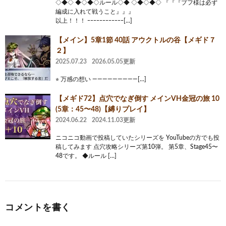
◇◆◇ ◆◇◆◇ルール◇◆ ◇◆◇◆◇ 『『『ブフ様は必ず
編成に入れて戦うこと』』』
以上！！！ ｰｰｰｰｰｰｰｰｰｰｰｰ[…]
【メイン】5章1節 40話 アウクトルの谷【メギド７
２】
2025.07.23
2026.05.05更新
⭐︎ 万感の想い —————————[…]
【メギド72】点穴でなぎ倒す メインVH金冠の旅 10
(5章：45〜48)【縛りプレイ】
2024.06.22
2024.11.03更新
ニコニコ動画で投稿していたシリーズを YouTubeの方でも投
稿してみます 点穴攻略シリーズ第10弾。 第5章、Stage45〜
48です。 ◆ルール […]
コメントを書く