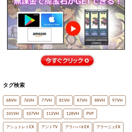
タグ検索
68VH
76VH
77VH
81VH
87VH
88VH
97VH
101VH
107VH
112VH
128VH
PVP
アシュトレトEX
アジトTV
アラハバキEX
アラーニェEX