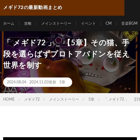
メギド72の最新動画まとめ
ホーム
攻略
メインストーリー
イベント
CM
音楽BGM
「 メギド72 」 【5章】その猫、手
段を選らばずプロトアバドンを従え
世界を制す
2024.08.04
2024.11.03更新
5章
HOME
メギド72
メインストーリー
5章
「 メギド72 」 