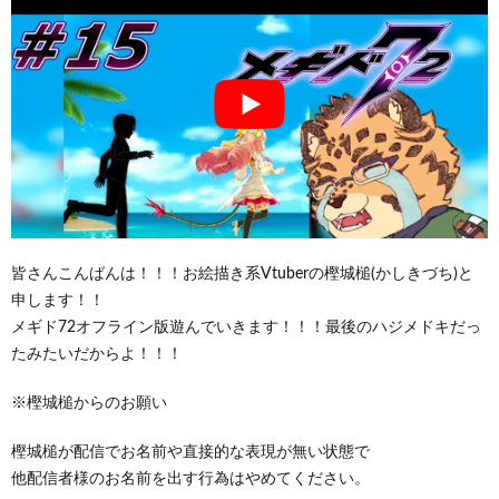
皆さんこんばんは！！！お絵描き系Vtuberの樫城槌(かしきづち)と
申します！！
メギド72オフライン版遊んでいきます！！！最後のハジメドキだっ
たみたいだからよ！！！
※樫城槌からのお願い
樫城槌が配信でお名前や直接的な表現が無い状態で
他配信者様のお名前を出す行為はやめてください。