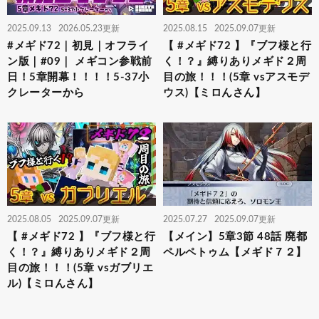
2025.09.13
2026.05.23更新
2025.08.15
2025.09.07更新
#メギド72｜初見｜オフライ
【 #メギド72 】『ブフ様と行
ン版｜#09｜ メギコン参戦前
く！？』縛りありメギド２周
日！5章開幕！！！！5-37小
目の旅！！！(5章 vsアスモデ
クレーターから
ウス)【ミロんさん】
2025.08.05
2025.09.07更新
2025.07.27
2025.09.07更新
【 #メギド72 】『ブフ様と行
【メイン】5章3節 48話 廃都
く！？』縛りありメギド２周
ペルペトゥム【メギド７２】
目の旅！！！(5章 vsガブリエ
ル)【ミロんさん】