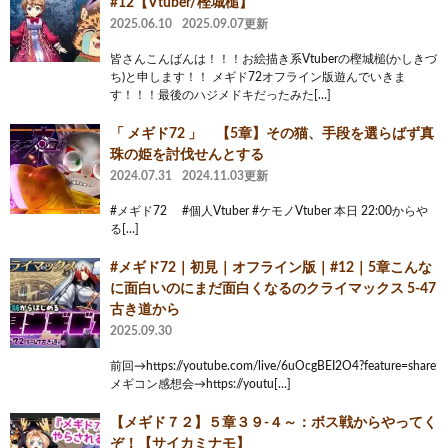
#12【Vtuber/樫城槌】
2025.06.10
2025.09.07更新
皆さんこんばんは！！！お絵描き系Vtuberの樫城槌(かしきづ
ち)と申します！！ メギド72オフライン版遊んでいきま
す！！！最後のハジメドキだったみた[…]
「 メギド72 」 【5章】その猫、手段を選らばず真
珠の姫を討伐せんとする
2024.07.31
2024.11.03更新
#メギド72 #個人Vtuber #ケモノVtuber 本日 22:00からや
る[…]
#メギド72｜初見｜オフライン版｜#12｜5章こんな
に面白いのにまだ面白くなるのクライマックス 5-47
古き道から
2025.09.30
前回→https://youtube.com/live/6uOcgBEI2O4?feature=share
メギコン感想会→https://youtu[…]
【メギド７２】５章３９-４～：ボス戦からやってく
ぞ！【サイカミナモ】