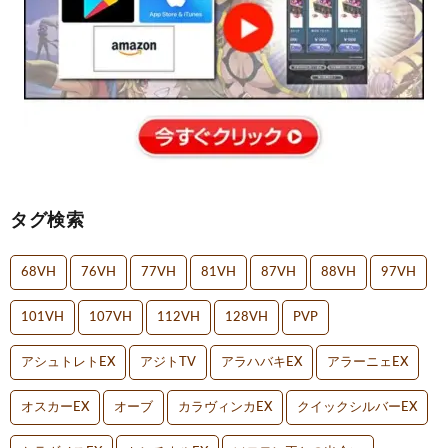
タグ検索
68VH
76VH
77VH
81VH
87VH
88VH
97VH
101VH
107VH
112VH
128VH
PVP
アシュトレトEX
アジトTV
アラハバキEX
アラーニェEX
オスカーEX
オーブ
カラヴィンカEX
クイックシルバーEX