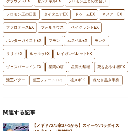
ケラヴノスEX
センチネルEX
ソロモン王との出会い
ソロモン王の日常
タイタニアEX
ドゥームEX
ネメアーEX
ファロオースEX
フォルネウス
ベイグラントEX
ポルターガイストEX
マモン
ムスペルEX
モレク
リリィEX
ルゥルゥEX
レイガンベレットEX
ヴェスパーマインEX
星間の塔
星間の禁域
死をあやす者EX
漆王バグー
砦王フォートロイ
祖メギド
魂なき黒き半身
関連する記事
【メギド72/5章37-1から】スイーツパラダイス