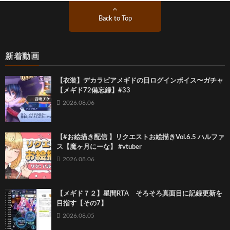
Back to Top
新着動画
【衣装】デカラビアメギドの日ログインボイス〜ガチャ
【メギド72備忘録】#33
2026.08.06
【#お絵描き配信 】リクエストお絵描きVol.6.5 ハルファ
ス【魔ヶ月にーな】 #vtuber
2026.08.06
【メギド７２】星間RTA そろそろ真面目に記録更新を
目指す【その7】
2026.08.05