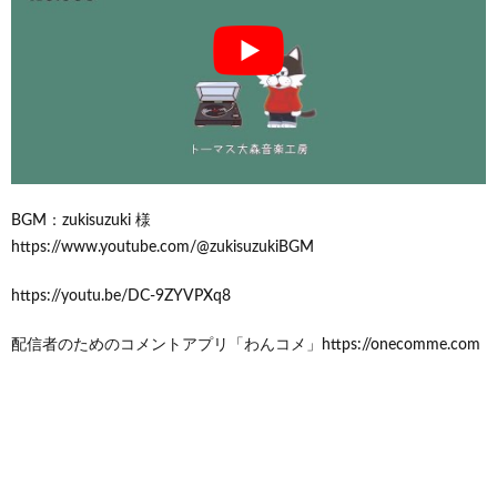
BGM：zukisuzuki 様
https://www.youtube.com/@zukisuzukiBGM
https://youtu.be/DC-9ZYVPXq8
配信者のためのコメントアプリ「わんコメ」https://onecomme.com