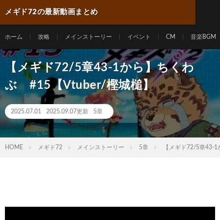
メギド72の最新動画まとめ
ホーム
攻略
メインストーリー
イベント
CM
音楽BGM
【メギド72/5章43-1から】ちくわ
ぶ #15【Vtuber/樫城槌】
2025.07.01
2025.09.07更新
5章
HOME
メギド72
メインストーリー
5章
【メギド72/5章43-