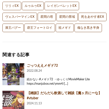
リリィEX
ルゥルゥEX
レイガンベレットEX
ヴェスパーマインEX
星間の塔
星間の禁域
死をあやす者EX
漆王バグー
砦王フォートロイ
祖メギド
魂なき黒き半身
関連する記事
ごっつええメギド72
2022.08.24
続かない #メギド72 ・ゆっくりMovieMaker Lite
https://manjubox.net/ymm4/[…]
【雑談】だらだら飲酒して雑談【魔ヶ月にーな】
#vtuber
2024.11.13