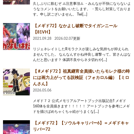
久しぶりに飲むぞ ⚠️注意事項⚠️ ・みんなが不快にならないよ
うなコメントをお願いいたします。 ・荒らし対策しておりま
す。申し訳ございません。 Twi[…]
【メギド72】なかよし破断でタイガンニール
【81VH】
2021.09.28
2026.02.07更新
リジェネレイトしたRモラクスが楽しみな気持ちが抑えられ
ませんでした。 なんなんすかね仲良し連撃って。皆さんはな
んだと思います？ 体調不良やらネタ切れや[…]
【 #メギド72 】祖真継宵全員描いたらモレク様の時
には画力上がってる説検証（フォカロル編）【ミロ
んさん】
2026.05.06
メギド７２ 公式メモリアルアートブック出版記念‼️ メギド
160体を全員描きます！！！！！ アートブックを参考にメギ
ドを描けばめちゃくちゃ絵がうまくな[…]
【メギド72 】【ソウルキャリバー6】＝メギドキャ
リバー72