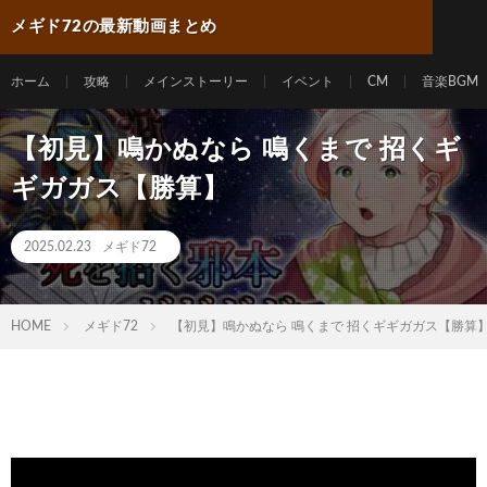
メギド72の最新動画まとめ
ホーム
攻略
メインストーリー
イベント
CM
音楽BGM
【初見】鳴かぬなら 鳴くまで 招くギ
ギガガス【勝算】
2025.02.23
メギド72
HOME
メギド72
【初見】鳴かぬなら 鳴くまで 招くギギガガス【勝算