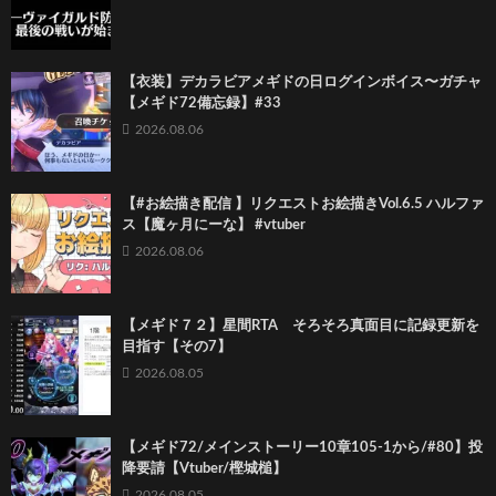
【衣装】デカラビアメギドの日ログインボイス〜ガチャ
【メギド72備忘録】#33
2026.08.06
【#お絵描き配信 】リクエストお絵描きVol.6.5 ハルファ
ス【魔ヶ月にーな】 #vtuber
2026.08.06
【メギド７２】星間RTA そろそろ真面目に記録更新を
目指す【その7】
2026.08.05
【メギド72/メインストーリー10章105-1から/#80】投
降要請【Vtuber/樫城槌】
2026.08.05