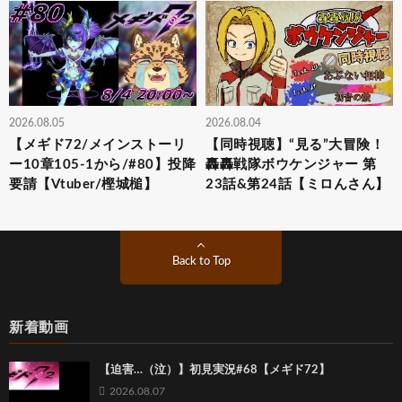
2026.08.05
2026.08.04
【メギド72/メインストーリ
【同時視聴】“見る”大冒険！
ー10章105-1から/#80】投降
轟轟戦隊ボウケンジャー 第
要請【Vtuber/樫城槌】
23話&第24話【ミロんさん】
Back to Top
新着動画
【迫害…（泣）】初見実況#68【メギド72】
2026.08.07