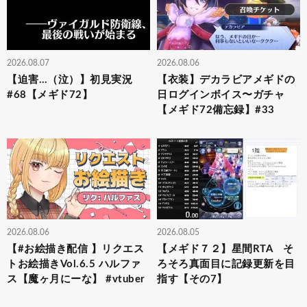
2026.08.07
2026.08.06
【迫害…（泣）】初見実況
【衣装】デカラビアメギドの
#68【メギド72】
日ログインボイス〜ガチャ
【メギド72備忘録】#33
2026.08.06
2026.08.05
【#お絵描き配信 】リクエス
【メギド７２】星間RTA そ
トお絵描きVol.6.5 ハルファ
ろそろ真面目に記録更新を目
ス【魔ヶ月にーな】 #vtuber
指す【その7】