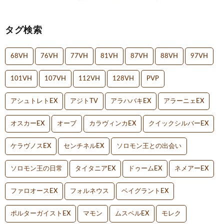
タグ検索
68VH
76VH
77VH
81VH
87VH
88VH
97VH
101VH
107VH
112VH
128VH
PVP
アシュトレトEX
アジトTV
アラハバキEX
アラーニェEX
オスカーEX
オーブ
カラヴィンカEX
クイックシルバーEX
ケラヴノスEX
センチネルEX
ソロモン王との出会い
ソロモン王の日常
タイタニアEX
ドゥームEX
ネメアーEX
ファロオースEX
フォルネウス
ベイグラントEX
ポルターガイストEX
マモン
ムスペルEX
モレク