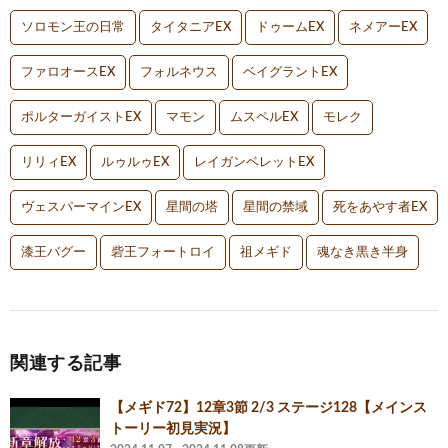
ソロモン王の日常
タイタニアEX
ドゥームEX
ネメアーEX
ファロオースEX
フォルネウス
ベイグラントEX
ポルターガイストEX
マモン
ムスペルEX
モレク
リリィEX
ルゥルゥEX
レイガンベレットEX
ヴェスパーマインEX
星間の塔
星間の禁域
死をあやす者EX
漆王バグー
砦王フォートロイ
祖メギド
魂なき黒き半身
関連する記事
【メギド72】12章3節 2/3 ステージ128【メインス
トーリー初見実況】