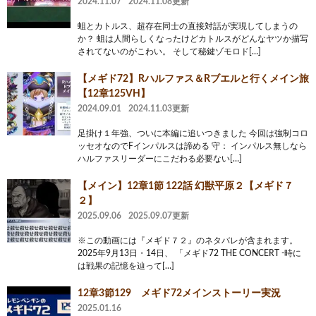
2024.11.07
2024.11.08更新
蛆とカトルス、超存在同士の直接対話が実現してしまうの
か？ 蛆は人間らしくなったけどカトルスがどんなヤツか描写
されてないのがこわい。 そして秘鍵ゾモロド[…]
【メギド72】Rハルファス＆Rブエルと行くメイン旅
【12章125VH】
2024.09.01
2024.11.03更新
足掛け１年強、ついに本編に追いつきました 今回は強制コロ
ッセオなのでFインパルスは諦める 守： インパルス無しなら
ハルファスリーダーにこだわる必要ない[…]
【メイン】12章1節 122話 幻獣平原２【メギド７
２】
2025.09.06
2025.09.07更新
※この動画には『メギド７２』のネタバレが含まれます。
2025年9月13日・14日、 「メギド72 THE CONCERT -時に
は戦果の記憶を辿って[…]
12章3節129 メギド72メインストーリー実況
2025.01.16