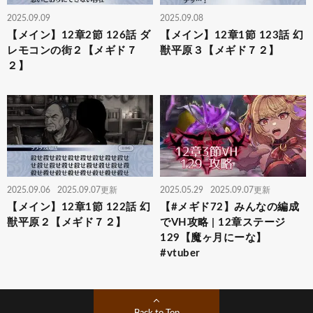
2025.09.09
2025.09.08
【メイン】12章2節 126話 ダ
【メイン】12章1節 123話 幻
レモコンの街２【メギド７
獣平原３【メギド７２】
２】
2025.09.06
2025.09.07更新
2025.05.29
2025.09.07更新
【メイン】12章1節 122話 幻
【#メギド72】みんなの編成
獣平原２【メギド７２】
でVH攻略 | 12章ステージ
129【魔ヶ月にーな】
#vtuber