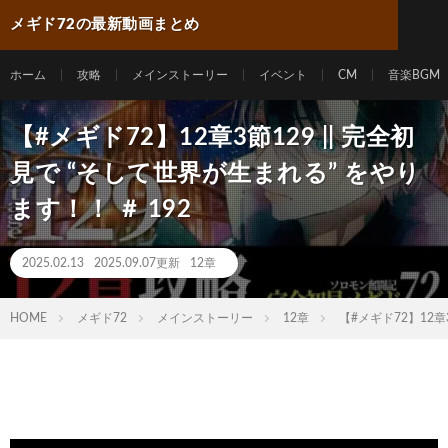
メギド72の最新動画まとめ
ホーム
攻略
メインストーリー
イベント
CM
音楽BGM
【#メギド72】12章3節129 || 完全初
見で “そして世界が生まれる” をやり
ます！！ ＃ 192
2025.02.13
2025.09.07更新
12章
HOME
メギド72
メインストーリー
12章
【#メギド72】12章