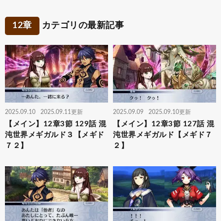
12章
カテゴリの最新記事
2025.09.10
2025.09.11更新
2025.09.09
2025.09.10更新
【メイン】12章3節 129話 混
【メイン】12章3節 127話 混
沌世界メギガルド３【メギド
沌世界メギガルド【メギド７
７２】
２】