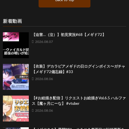
Back to Top
新着動画
【迫害…（泣）】初見実況#68【メギド72】
2026.08.07
【衣装】デカラビアメギドの日ログインボイス〜ガチャ
【メギド72備忘録】#33
2026.08.06
【#お絵描き配信 】リクエストお絵描きVol.6.5 ハルファ
ス【魔ヶ月にーな】 #vtuber
2026.08.06