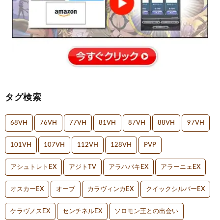
タグ検索
68VH
76VH
77VH
81VH
87VH
88VH
97VH
101VH
107VH
112VH
128VH
PVP
アシュトレトEX
アジトTV
アラハバキEX
アラーニェEX
オスカーEX
オーブ
カラヴィンカEX
クイックシルバーEX
ケラヴノスEX
センチネルEX
ソロモン王との出会い