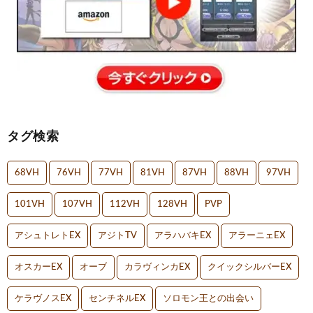
タグ検索
68VH
76VH
77VH
81VH
87VH
88VH
97VH
101VH
107VH
112VH
128VH
PVP
アシュトレトEX
アジトTV
アラハバキEX
アラーニェEX
オスカーEX
オーブ
カラヴィンカEX
クイックシルバーEX
ケラヴノスEX
センチネルEX
ソロモン王との出会い