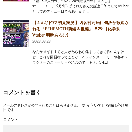
『齢28成人男性、ついに20代最後の年に突入しま
す……！！！』 9月4日は“ミロんさんの誕生日”❗️ そしてVtuber
としてのデビュー日でもあります[…]
【 #メギド72 初見実況 】因習村村民に何故か歓迎さ
れる「BEHEMOTH前編＆後編」 ＃29 【化学系
Vtuber 明晩あるむ】
2023.08.23
なんかメギドすると人がわらわら集まってきて怖いんすけ
ど… これが因習村ってことか…？ メインストーリーや各キャ
ラクターのストーリーを読むので、ネタバレ[…]
コメントを書く
メールアドレスが公開されることはありません。
※
が付いている欄は必須項
目です
コメント