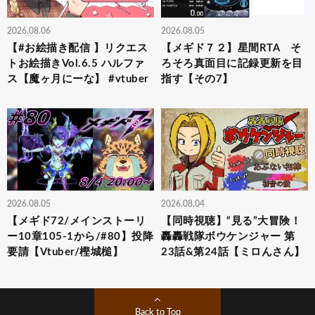
2026.08.06
2026.08.05
【#お絵描き配信 】リクエス
【メギド７２】星間RTA そ
トお絵描きVol.6.5 ハルファ
ろそろ真面目に記録更新を目
ス【魔ヶ月にーな】 #vtuber
指す【その7】
2026.08.05
2026.08.04
【メギド72/メインストーリ
【同時視聴】“見る”大冒険！
ー10章105-1から/#80】投降
轟轟戦隊ボウケンジャー 第
要請【Vtuber/樫城槌】
23話&第24話【ミロんさん】
Back to Top