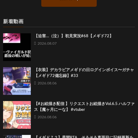
新着動画
【迫害…（泣）】初見実況#68【メギド72】
2026.08.07
【衣装】デカラビアメギドの日ログインボイス〜ガチャ
【メギド72備忘録】#33
2026.08.06
【#お絵描き配信 】リクエストお絵描きVol.6.5 ハルファ
ス【魔ヶ月にーな】 #vtuber
2026.08.06
【メギド７２】星間RTA そろそろ真面目に記録更新を