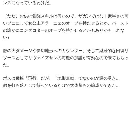
ンスになっているわけだ。
（ただ、お供の覚醒スキルは痛いので、ザガンではなく素早さの高
いブニにして女公主アラーニェのオーブを持たせるとか、バースト
の誰かにコンダコターのオーブを持たせるとかもありかもしれな
い）
敵の火ダメージや夢幻地形へのカウンター、そして継続的な回復リ
ソースとしてリヴァイアサンの海魔の加護が有効なので来てもらっ
た。
ボスは種族「飛行」だが、「地形無効」でないのが運の尽き。
敵を打ち落として待っているだけで大体勝ちの編成ができた。