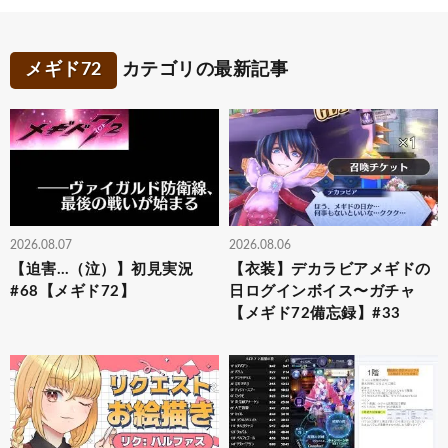
メギド72
カテゴリの最新記事
2026.08.07
2026.08.06
【迫害…（泣）】初見実況
【衣装】デカラビアメギドの
#68【メギド72】
日ログインボイス〜ガチャ
【メギド72備忘録】#33