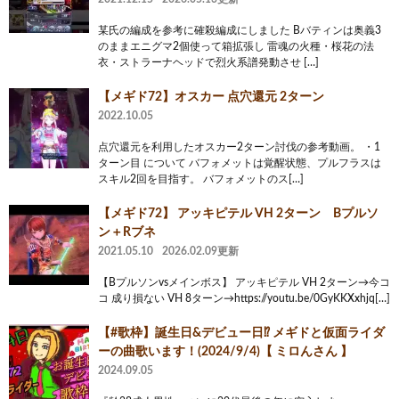
某氏の編成を参考に確殺編成にしました Bバティンは奥義3
のままエニグマ2個使って箱拡張し 雷魂の火種・桜花の法
衣・ストラーナヘッドで烈火系譜発動させ […]
【メギド72】オスカー 点穴還元 2ターン
2022.10.05
点穴還元を利用したオスカー2ターン討伐の参考動画。 ・1
ターン目 について バフォメットは覚醒状態、プルフラスは
スキル2回を目指す。 バフォメットのス[…]
【メギド72】 アッキピテル VH 2ターン Bプルソ
ン＋Rブネ
2021.05.10
2026.02.09更新
【Bプルソンvsメインボス】 アッキピテル VH 2ターン→今コ
コ 成り損ない VH 8ターン→https://youtu.be/0GyKKXxhjq[…]
【#歌枠】誕生日&デビュー日⁉️ メギドと仮面ライダ
ーの曲歌います！(2024/9/4)【 ミロんさん 】
2024.09.05