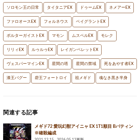
ソロモン王の日常
タイタニアEX
ドゥームEX
ネメアーEX
ファロオースEX
フォルネウス
ベイグラントEX
ポルターガイストEX
マモン
ムスペルEX
モレク
リリィEX
ルゥルゥEX
レイガンベレットEX
ヴェスパーマインEX
星間の塔
星間の禁域
死をあやす者EX
漆王バグー
砦王フォートロイ
祖メギド
魂なき黒き半身
関連する記事
メギド72 愛玩幻獣アイニャ EX 1T1順目 Bバティン
※確殺編成
2021.12.15
2026.05.13更新