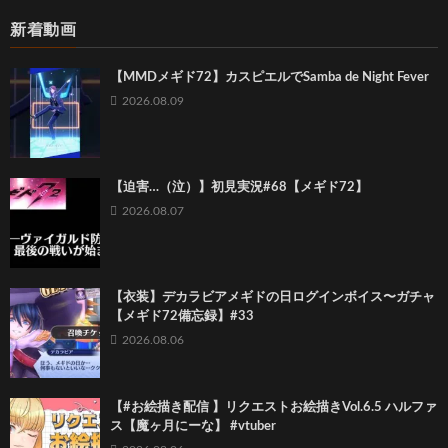
新着動画
【MMDメギド72】カスピエルでSamba de Night Fever
2026.08.09
【迫害…（泣）】初見実況#68【メギド72】
2026.08.07
【衣装】デカラビアメギドの日ログインボイス〜ガチャ
【メギド72備忘録】#33
2026.08.06
【#お絵描き配信 】リクエストお絵描きVol.6.5 ハルファ
ス【魔ヶ月にーな】 #vtuber