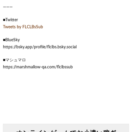
―――
■Twitter
Tweets by FLCLBsSub
■BlueSky
https://bsky.app/profile/flclbs.bsky.social
■マシュマロ
https://marshmallow-qa.com/flclbssub