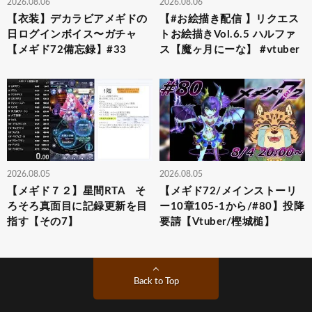
2026.08.06
2026.08.06
【衣装】デカラビアメギドの
【#お絵描き配信 】リクエス
日ログインボイス〜ガチャ
トお絵描きVol.6.5 ハルファ
【メギド72備忘録】#33
ス【魔ヶ月にーな】 #vtuber
2026.08.05
2026.08.05
【メギド７２】星間RTA そ
【メギド72/メインストーリ
ろそろ真面目に記録更新を目
ー10章105-1から/#80】投降
指す【その7】
要請【Vtuber/樫城槌】
Back to Top