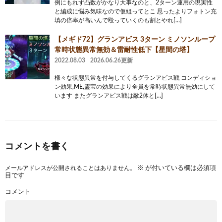
例にもれず凸数がかなり大事なのと、2ターン運用の現実性
と編成に悩み気味なので仮組ってとこ 思ったよりフォトン充
填の倍率が高いんで殴っていくのも割とやれ[…]
【メギド72】グランアビス 3ターン ミノソンループ
常時状態異常無効＆雷耐性低下【星間の塔】
2022.08.03
2026.06.26更新
様々な状態異常を付与してくるグランアビス戦 コンディショ
ン効果,ME,霊宝の効果により全員を常時状態異常無効にして
います またグランアビス戦は敵2体と[…]
コメントを書く
メールアドレスが公開されることはありません。
※
が付いている欄は必須項
目です
コメント