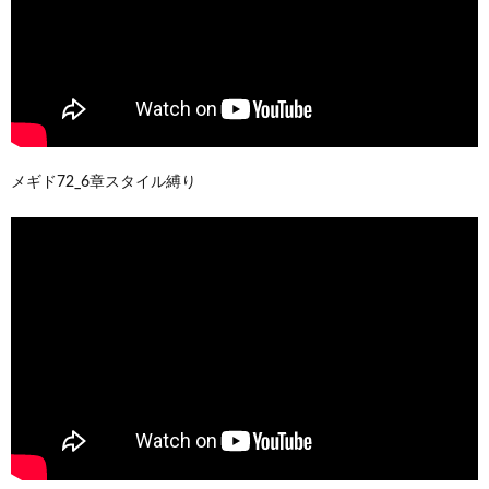
メギド72_6章スタイル縛り