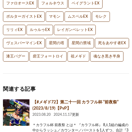
ファロオースEX
フォルネウス
ベイグラントEX
ポルターガイストEX
マモン
ムスペルEX
モレク
リリィEX
ルゥルゥEX
レイガンベレットEX
ヴェスパーマインEX
星間の塔
星間の禁域
死をあやす者EX
漆王バグー
砦王フォートロイ
祖メギド
魂なき黒き半身
関連する記事
【#メギド72】第二十一回 カラフル杯 “前夜祭”
(2023/8/19)【PvP】
2023.08.20
2024.11.17更新
＊カラフル杯 前夜祭 とは＊ 『カラフル杯』 8人1組の編成の
中からラッシュ／カウンター／バーストを1人ずつ、合計『3