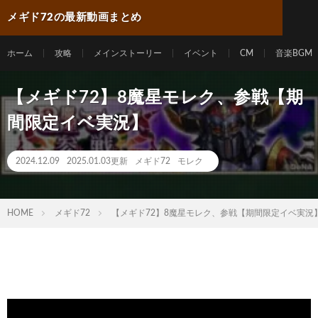
メギド72の最新動画まとめ
ホーム
攻略
メインストーリー
イベント
CM
音楽BGM
【メギド72】8魔星モレク、参戦【期
間限定イベ実況】
2024.12.09
2025.01.03更新
メギド72
モレク
HOME
メギド72
【メギド72】8魔星モレク、参戦【期間限定イベ実況