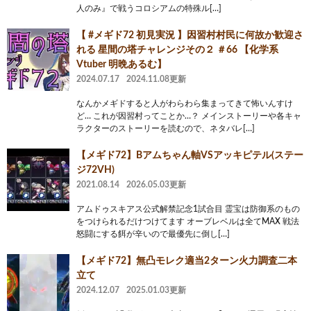
人のみ』で戦うコロシアムの特殊ル[…]
【 #メギド72 初見実況 】因習村村民に何故か歓迎さ
れる 星間の塔チャレンジその２ ＃66 【化学系
Vtuber 明晩あるむ】
2024.07.17
2024.11.08更新
なんかメギドすると人がわらわら集まってきて怖いんすけ
ど… これが因習村ってことか…？ メインストーリーや各キャ
ラクターのストーリーを読むので、ネタバレ[…]
【メギド72】Bアムちゃん軸VSアッキピテル(ステー
ジ72VH)
2021.08.14
2026.05.03更新
アムドゥスキアス公式解禁記念1試合目 霊宝は防御系のもの
をつけられるだけつけてます オーブレベルは全てMAX 戦法
怒闘にする餌が辛いので最優先に倒し[…]
【メギド72】無凸モレク適当2ターン火力調査二本
立て
2024.12.07
2025.01.03更新