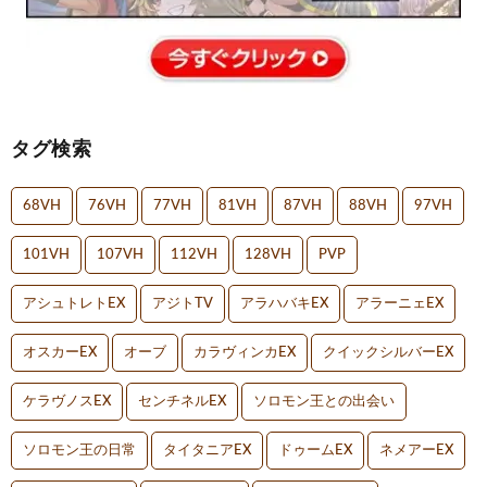
タグ検索
68VH
76VH
77VH
81VH
87VH
88VH
97VH
101VH
107VH
112VH
128VH
PVP
アシュトレトEX
アジトTV
アラハバキEX
アラーニェEX
オスカーEX
オーブ
カラヴィンカEX
クイックシルバーEX
ケラヴノスEX
センチネルEX
ソロモン王との出会い
ソロモン王の日常
タイタニアEX
ドゥームEX
ネメアーEX