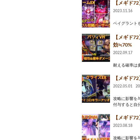
【メギド7
2023.11.16
ベイグラント
【メギド7
効≒70%
2022.09.17
耐える確率は多分 プ
【メギド7
2022.05.01
2
攻略に影響を与
付与すると自分
【メギド7
2023.08.18
攻略に影響を