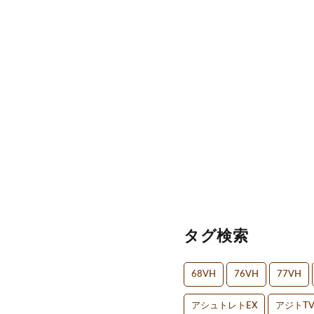
タグ検索
68VH
76VH
77VH
アシュトレトEX
アジトT