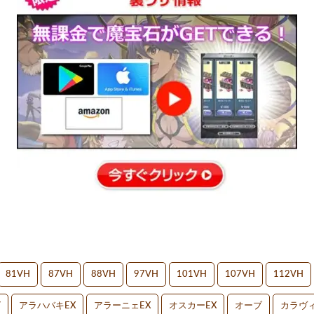
81VH
87VH
88VH
97VH
101VH
107VH
112VH
V
アラハバキEX
アラーニェEX
オスカーEX
オーブ
カラヴィ