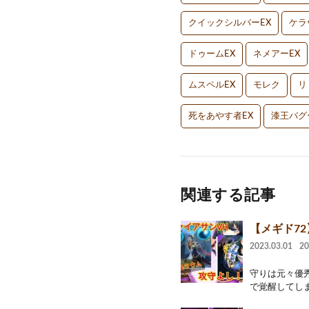
クイックシルバーEX
ケラ
ドゥームEX
ネメアーEX
ムスペルEX
モレク
リ
死をあやす者EX
漆王バグ
関連する記事
【メギド7
2023.03.01
2
守りは元々優
で覚醒してしま