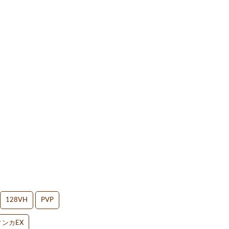
128VH
PVP
ンカEX