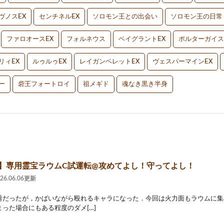
ヴノスEX
センチネルEX
ソロモン王との出会い
ソロモン王の日常
ファロオースEX
フォルネウス
ベイグラントEX
ポルターガイス
リィEX
ルゥルゥEX
レイガンベレットEX
ヴェスパーマインEX
ー
砦王フォートロイ
祖メギド
魂なき黒き半身
2】専用霊宝ラウムC試運転@攻めてよし！守ってよし！
026.06.06更新
秀だったが，かばいながら殴れるキャラになった．今回は火力面もラウムに集
った場合にもある程度のダメ[…]