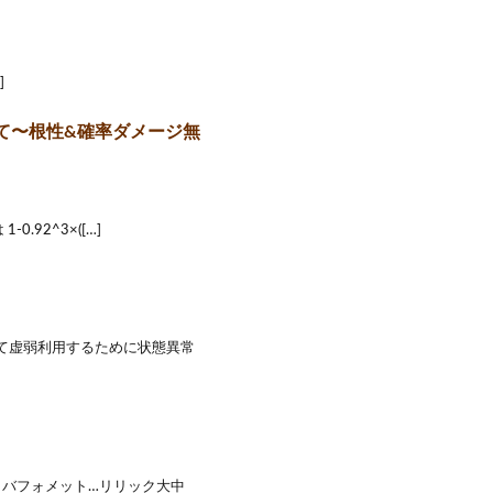
]
立て〜根性&確率ダメージ無
-0.92^3×([…]
れて虚弱利用するために状態異常
 バフォメット…リリック大中