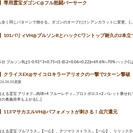
2】専用霊宝ダゴンC@フル怒闘バーサーク
も全く同じパターンで倒せる。ダゴンのオーブだけシアンカラットに変更。[…
2】101バリィVH@プルソンRとハックCワントップ耐久の2本
ルソンRは1-0.92^3×0.75×(1-(0.2+0.06+0.22))=69.6%≒70% ハックCは 1
2】クライスEX@サイコロキラーアリオクの一撃で2ターン撃破
026.06.06更新
える霊宝 アリオク…肉球×4 フルーレティ…プロトポロス×2 バレット乗せ
の奥義倍率も上がる[…]
2】113マサカエルVH@バフォメットが刺さる！点穴還元
与える霊宝 プルフラス…【一心】、テツマリ ストラス…【一心】、リリック小