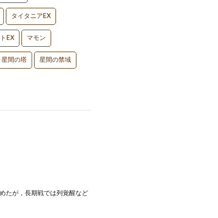
タイタニアEX
トEX
マモン
星間の塔
星間の禁域
めたが，長期戦では列覚醒など