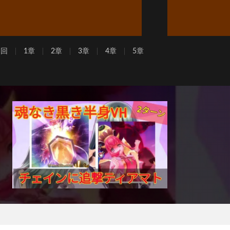
周回
1章
2章
3章
4章
5章