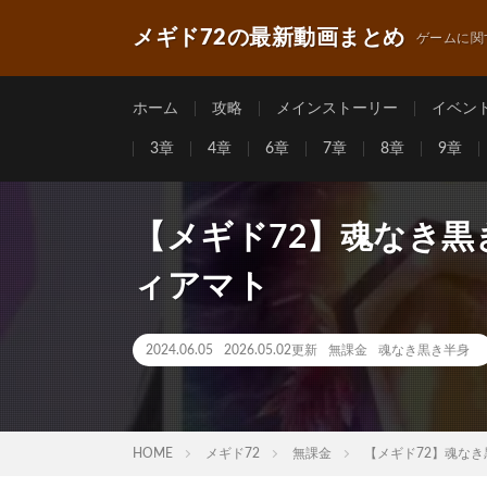
メギド72の最新動画まとめ
ゲームに関
ホーム
攻略
メインストーリー
イベン
3章
4章
6章
7章
8章
9章
【メギド72】魂なき黒
ィアマト
2024.06.05
2026.05.02更新
無課金
魂なき黒き半身
HOME
メギド72
無課金
【メギド72】魂な