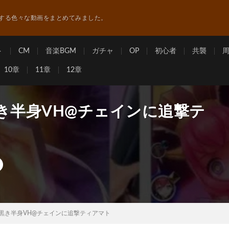
する色々な動画をまとめてみました。
ト
CM
音楽BGM
ガチャ
OP
初心者
共襲
10章
11章
12章
き半身VH@チェインに追撃テ
き黒き半身VH@チェインに追撃ティアマト