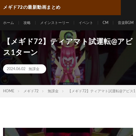
メギド72の最新動画まとめ
ホーム
攻略
メインストーリー
イベント
CM
音楽BGM
【メギド72】ティアマト試運転@アビ
ス1ターン
2024.06.02
無課金
HOME
メギド72
無課金
【メギド72】ティアマト試運転@アビス