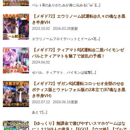
ベレトBのありがたみが身に沁みる( ˘ω˘ )[…]
【メギド72】エウリノーム試運転@久々の魂なき黒
き半身VH
2023.10.02
2026.03.28更新
エウリノームフロイデハットとドーム×3[…]
【メギド72】ティアマトR試運転@二股パイモンゼ
パルとティアマトを魅了で波乱の予感！
2024.06.02
ゼパル、ティアマト、パイモンは猛撃[…]
【メギド72】ザガンR試運転コロッセオ全部のせ@
ボティス版とウァレフォル版の2本立て(87魂なき黒
き半身VH)
2022.07.12
2026.06.16更新
あとで[…]
【ゆっくり】無課金で遊びやすいスマホゲームはな
に！？1369人の意見！【FGO】【ウマ娘】【ブルア