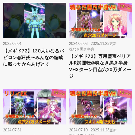
2025.03.01
2024.08.08
2025.11.23更新
魂なき黒き半身
【メギド72】130大いなるバ
【メギド72】専用霊宝ベリア
ビロン@狂炎〜みんなの編成
ルR試運転@魂なき黒き半身
に載ったからあげとく
VH3ターン目点穴20万ダメー
ジ
2024.07.31
2024.07.10
2025.11.23更新