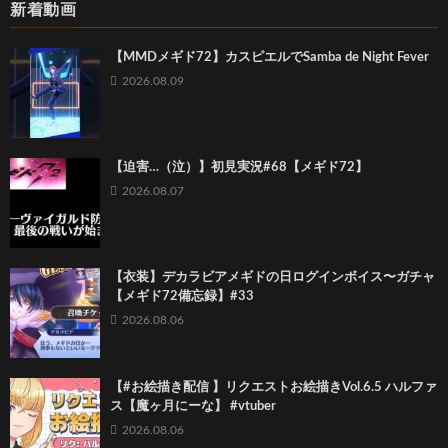
新着動画
【MMDメギド72】カスピエルでSamba de Night Fever
2026.08.09
【迫害…（泣）】初見実況#68【メギド72】
2026.08.07
【衣装】デカラビアメギドの日ログインボイス〜ガチャ
【メギド72備忘録】#33
2026.08.06
【#お絵描き配信 】リクエストお絵描きVol.6.5 ハルファ
ス【魔ヶ月にーな】 #vtuber
2026.08.06