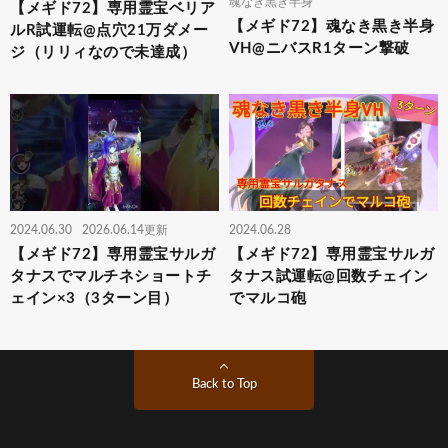
魂なき黒き半身
【メギド72】専用霊宝ベリア
【メギド72】魂なき黒き半身
ルR試運転@点穴21万ダメー
VH@ニバスR1ターン撃破
ジ（リリィなので未達成）
2024.06.30
2026.06.14更新
2024.06.28
【メギド72】専用霊宝サルガ
【メギド72】専用霊宝サルガ
タナスでマルチネショートチ
タナス試運転@回数チェイン
ェイン×3（3ターン目）
でマルコ砲
Back to Top