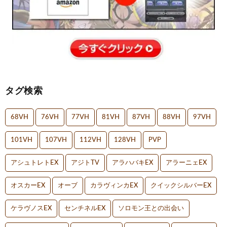
タグ検索
68VH
76VH
77VH
81VH
87VH
88VH
97VH
101VH
107VH
112VH
128VH
PVP
アシュトレトEX
アジトTV
アラハバキEX
アラーニェEX
オスカーEX
オーブ
カラヴィンカEX
クイックシルバーEX
ケラヴノスEX
センチネルEX
ソロモン王との出会い