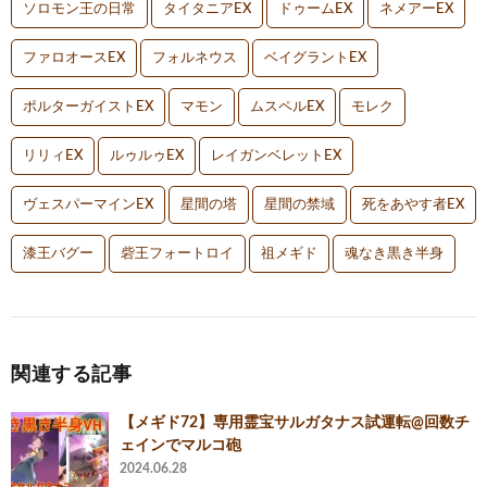
ソロモン王の日常
タイタニアEX
ドゥームEX
ネメアーEX
ファロオースEX
フォルネウス
ベイグラントEX
ポルターガイストEX
マモン
ムスペルEX
モレク
リリィEX
ルゥルゥEX
レイガンベレットEX
ヴェスパーマインEX
星間の塔
星間の禁域
死をあやす者EX
漆王バグー
砦王フォートロイ
祖メギド
魂なき黒き半身
関連する記事
【メギド72】専用霊宝サルガタナス試運転@回数チ
ェインでマルコ砲
2024.06.28