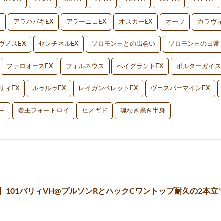
V
アラハバキEX
アラーニェEX
オスカーEX
オーブ
カラヴィ
ヴノスEX
センチネルEX
ソロモン王との出会い
ソロモン王の日常
ファロオースEX
フォルネウス
ベイグラントEX
ポルターガイス
リィEX
ルゥルゥEX
レイガンベレットEX
ヴェスパーマインEX
ー
砦王フォートロイ
祖メギド
魂なき黒き半身
2】101バリィVH@プルソンRとハックCワントップ耐久の2本