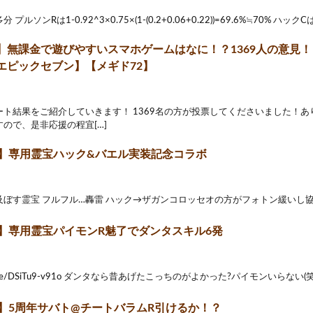
ルソンRは1-0.92^3×0.75×(1-(0.2+0.06+0.22))=69.6%≒70% ハックCは 1
】無課金で遊びやすいスマホゲームはなに！？1369人の意見！
エピックセブン】【メギド72】
ート結果をご紹介していきます！ 1369名の方が投票してくださいました！あ
ので、是非応援の程宜[…]
2】専用霊宝ハック&バエル実装記念コラボ
ぼす霊宝 フルフル…轟雷 ハック→ザガンコロッセオの方がフォトン緩いし協奏
2】専用霊宝パイモンR魅了でダンタスキル6発
outu.be/DSiTu9-v91o ダンタなら昔あげたこっちのがよかった?パイモンいらない(笑)
2】5周年サバト@チートバラムR引けるか！？