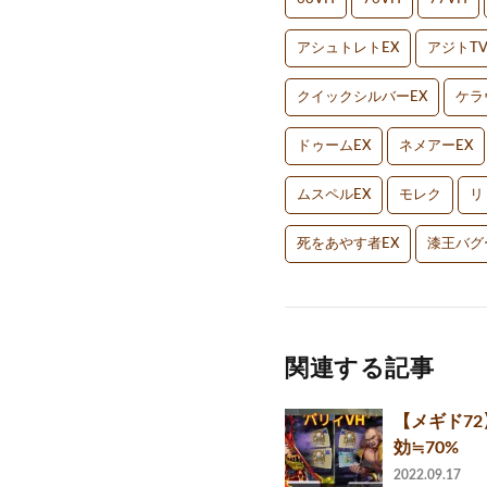
アシュトレトEX
アジトT
クイックシルバーEX
ケラ
ドゥームEX
ネメアーEX
ムスペルEX
モレク
リ
死をあやす者EX
漆王バグ
関連する記事
【メギド7
効≒70%
2022.09.17