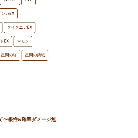
ンカEX
タイタニアEX
トEX
マモン
星間の塔
星間の禁域
立て〜根性&確率ダメージ無