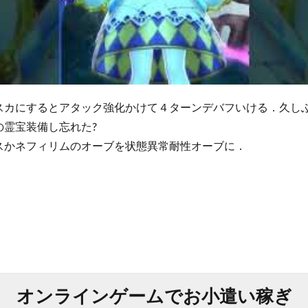
スカにするとアタック強化かけて４ターンデバフいける．久し
の霊宝装備し忘れた?
スかネフィリムのオーブを状態異常耐性オーブに．
オンラインゲームでお小遣い稼ぎ