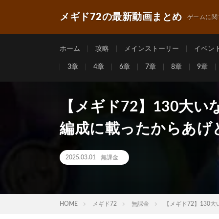
メギド72の最新動画まとめ
ゲームに関
ホーム
攻略
メインストーリー
イベン
3章
4章
6章
7章
8章
9章
【メギド72】130大
編成に載ったからあげ
2025.03.01
無課金
HOME
メギド72
無課金
【メギド72】130