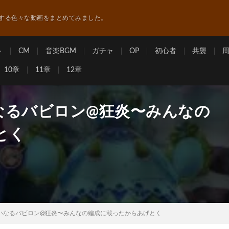
する色々な動画をまとめてみました。
ト
CM
音楽BGM
ガチャ
OP
初心者
共襲
10章
11章
12章
いなるバビロン@狂炎〜みんなの
とく
大いなるバビロン@狂炎〜みんなの編成に載ったからあげとく