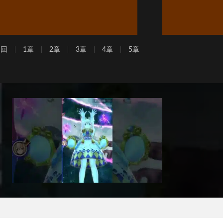
周回
1章
2章
3章
4章
5章