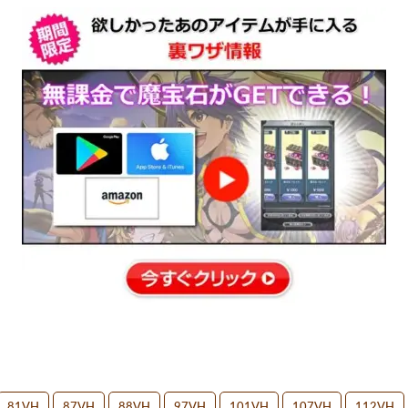
81VH
87VH
88VH
97VH
101VH
107VH
112VH