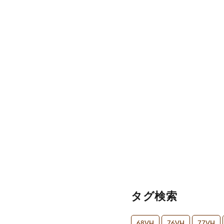
タグ検索
68VH
76VH
77VH