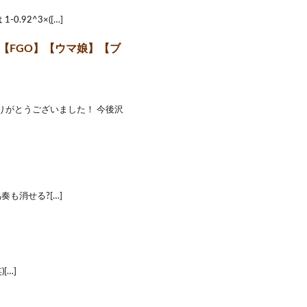
-0.92^3×([…]
【FGO】【ウマ娘】【ブ
りがとうございました！ 今後沢
も消せる?[…]
[…]