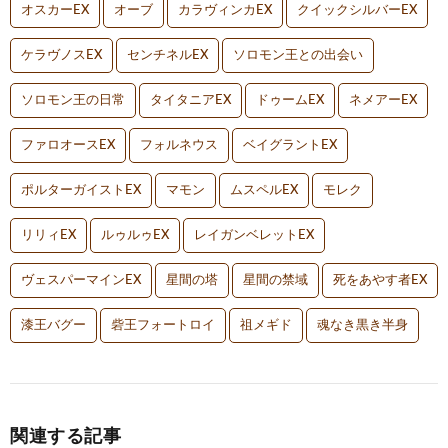
オスカーEX
オーブ
カラヴィンカEX
クイックシルバーEX
ケラヴノスEX
センチネルEX
ソロモン王との出会い
ソロモン王の日常
タイタニアEX
ドゥームEX
ネメアーEX
ファロオースEX
フォルネウス
ベイグラントEX
ポルターガイストEX
マモン
ムスペルEX
モレク
リリィEX
ルゥルゥEX
レイガンベレットEX
ヴェスパーマインEX
星間の塔
星間の禁域
死をあやす者EX
漆王バグー
砦王フォートロイ
祖メギド
魂なき黒き半身
関連する記事