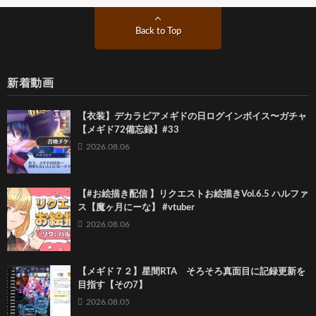
Back to Top
新着動画
【衣装】デカラビアメギドの日ログインボイス〜ガチャ
【メギド72備忘録】#33
2026.08.06
【#お絵描き配信 】リクエストお絵描きVol.6.5 ハルファ
ス【魔ヶ月にーな】 #vtuber
2026.08.06
【メギド７２】星間RTA そろそろ真面目に記録更新を
目指す【その7】
2026.08.05