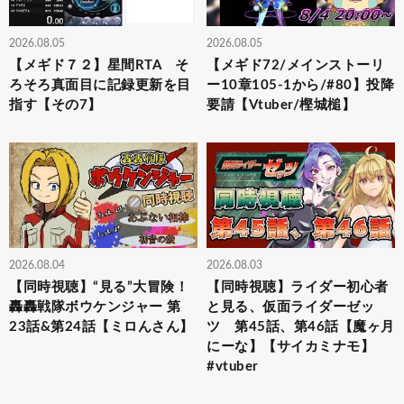
2026.08.05
2026.08.05
【メギド７２】星間RTA そ
【メギド72/メインストーリ
ろそろ真面目に記録更新を目
ー10章105-1から/#80】投降
指す【その7】
要請【Vtuber/樫城槌】
2026.08.04
2026.08.03
【同時視聴】“見る”大冒険！
【同時視聴】ライダー初心者
轟轟戦隊ボウケンジャー 第
と見る、仮面ライダーゼッ
23話&第24話【ミロんさん】
ツ 第45話、第46話【魔ヶ月
にーな】【サイカミナモ】
#vtuber