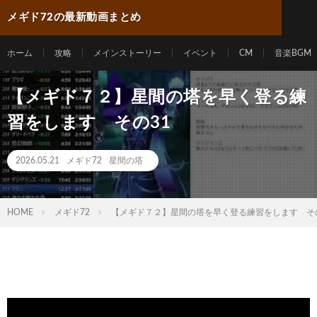
メギド72の最新動画まとめ
ホーム
攻略
メインストーリー
イベント
CM
音楽BGM
【メギド７２】星間の塔を早く登る練
習をします その31
2026.05.21
メギド72
星間の塔
HOME
メギド72
【メギド７２】星間の塔を早く登る練習をします その