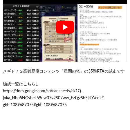
メギド７２高難易度コンテンツ「星間の塔」の35階RTAの試走です
編成一覧はこちら↓
https://docs.google.com/spreadsheets/d/1Q-
joka_Hbo5NGybeL59uw37v2S07ww_EzLgzShSjrJY/edit?
gid=1089687075#gid=1089687075