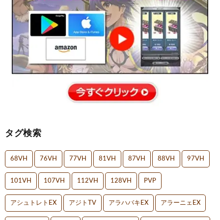
タグ検索
68VH
76VH
77VH
81VH
87VH
88VH
97VH
101VH
107VH
112VH
128VH
PVP
アシュトレトEX
アジトTV
アラハバキEX
アラーニェEX