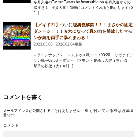
冬月久遠のTwitter Tweets by fuyutsukikuon 冬月久遠からの
諸注意 1 挨拶大事！気軽にコメントくれると助かります♪ 2
[…]
【メギド72】ついに秘奥義解禁！！！まさかの固定
ダメージ！！！★六になって真の力を解放したマモ
ンが銃を両手に暴れまわる！
2021.05.08
2026.02.04更新
～ラインナップ～ ・スムドゥス戦ーー→00:20 ・リヴァイア
サン戦→02:38 ～霊宝～ 〇マモン ・銃歩兵の鎧（中）×1 ・
撃手の鉄兜（大）×1 […]
コメントを書く
メールアドレスが公開されることはありません。
※
が付いている欄は必須項
目です
コメント