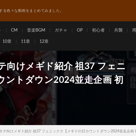
する色々な動画をまとめてみました。
ト
CM
音楽BGM
ガチャ
OP
初心者
共襲
10章
11章
12章
テ向けメギド紹介 祖37 フェニ
ントダウン2024並走企画 初
タテ向けメギド紹介 祖37 フェニックス【メギドの日カウントダウン2024並走企画