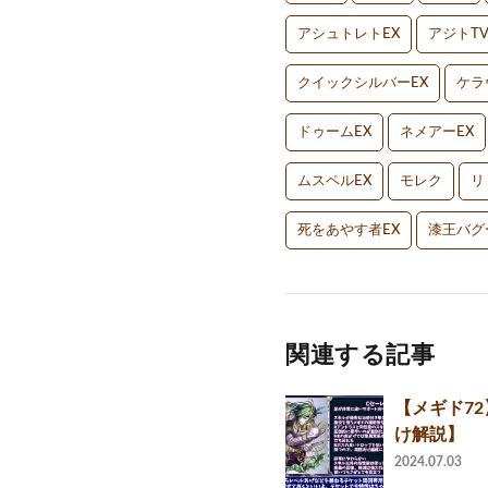
アシュトレトEX
アジトT
クイックシルバーEX
ケラ
ドゥームEX
ネメアーEX
ムスペルEX
モレク
リ
死をあやす者EX
漆王バグ
関連する記事
【メギド72
け解説】
2024.07.03