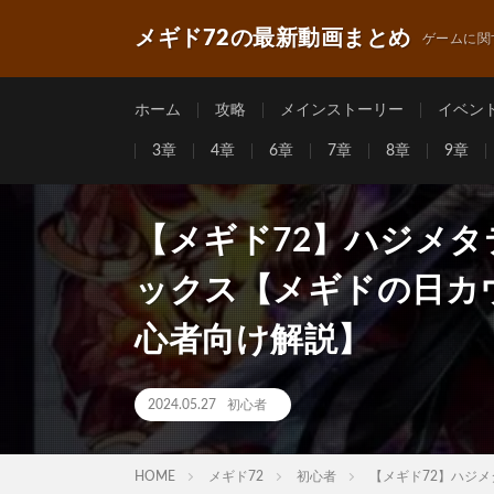
メギド72の最新動画まとめ
ゲームに関
ホーム
攻略
メインストーリー
イベン
3章
4章
6章
7章
8章
9章
【メギド72】ハジメタ
ックス【メギドの日カウ
心者向け解説】
2024.05.27
初心者
HOME
メギド72
初心者
【メギド72】ハジメ