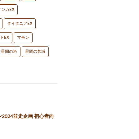
ンカEX
タイタニアEX
トEX
マモン
星間の塔
星間の禁域
2024並走企画 初心者向