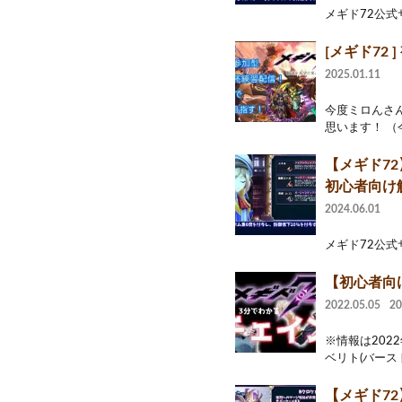
メギド72公式サイトU
[メギド72
2025.01.11
今度ミロんさ
思います！ （
【メギド7
初心者向け
2024.06.01
メギド72公式サイトU
【初心者向
2022.05.05
2
※情報は202
ベリト(バース
【メギド7