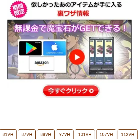
81VH
87VH
88VH
97VH
101VH
107VH
112VH