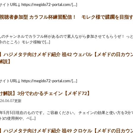
RL↓ https://megido72-portal.com/[…]
 ] 視聴者参加型 カラフル杯練習配信！ モレク様で蹂躙を目指
んのチャンネルでカラフル杯があるので素人ながら参加させてもらうぜ！ っ
今のところ）モレク様軸で[…]
2】ハジメタテ向けメギド紹介 祖42 ウェパル【メギドの日カウン
解説】
RL↓ https://megido72-portal.com/[…]
け解説】3分でわかるチェイン【メギド72】
026.06.07更新
2年5月5日現在のものです。ご容赦ください。 チェインの効果と使い方を3分
ト)の使用例や、ベ[…]
2】ハジメタテ向けメギド紹介 祖49 クロケル【メギドの日カウン