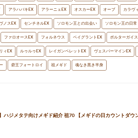
V
アラハバキEX
アラーニェEX
オスカーEX
オーブ
カラヴィ
ヴノスEX
センチネルEX
ソロモン王との出会い
ソロモン王の日常
ファロオースEX
フォルネウス
ベイグラントEX
ポルターガイス
リィEX
ルゥルゥEX
レイガンベレットEX
ヴェスパーマインEX
ー
砦王フォートロイ
祖メギド
魂なき黒き半身
】ハジメタテ向けメギド紹介 祖70 【メギドの日カウントダウン