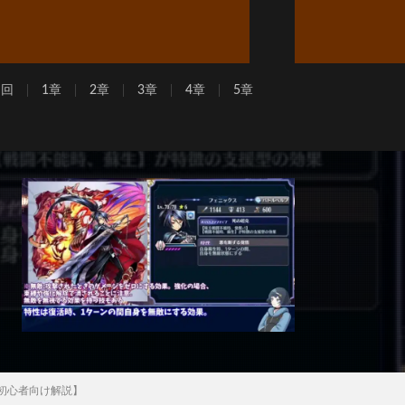
周回
1章
2章
3章
4章
5章
 初心者向け解説】