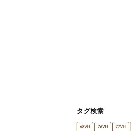
タグ検索
68VH
76VH
77VH