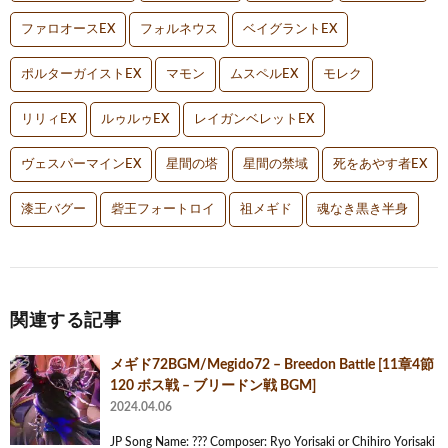
ファロオースEX
フォルネウス
ベイグラントEX
ポルターガイストEX
マモン
ムスペルEX
モレク
リリィEX
ルゥルゥEX
レイガンベレットEX
ヴェスパーマインEX
星間の塔
星間の禁域
死をあやす者EX
漆王バグー
砦王フォートロイ
祖メギド
魂なき黒き半身
関連する記事
メギド72BGM/Megido72 – Breedon Battle [11章4節
120 ボス戦 – ブリードン戦 BGM]
2024.04.06
JP Song Name: ??? Composer: Ryo Yorisaki or Chihiro Yorisaki