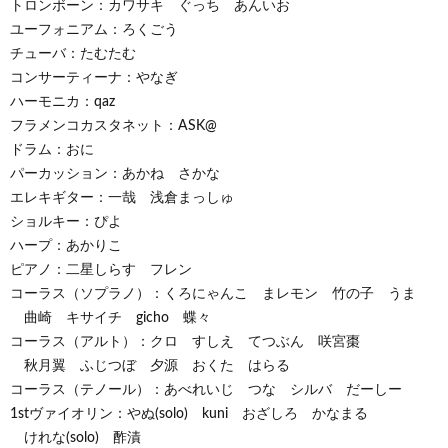
トロンボーン：カワサキ ぐっち あんいお
ユーフォニアム：ろくごう
チューバ：たむたむ
コンサーティーナ：やなぎ
ハーモニカ：qaz
フラメンコカスタネット：ASK@
ドラム：おに
パーカッション：あかね さかな
エレキギター：一哉 浅倉まっしゅ
ショルキー：ぴよ
ハープ：あかりこ
ピアノ：二星しらす フレン
コーラス（ソプラノ）：くろにゃんこ まレモン 竹の子 うま
曲崎 キサイチ gicho 蝶々
コーラス（アルト）：クロ すしえ てつぶん 咲宮棗
秋月翼 ふじつぼ 夕源 おくた はらる
コーラス（テノール）：あべれいじ つな シルバ だーしー
1stヴァイオリン：やぬ(solo) kuni おざしろ かなまる
けれな(solo) 酢漬