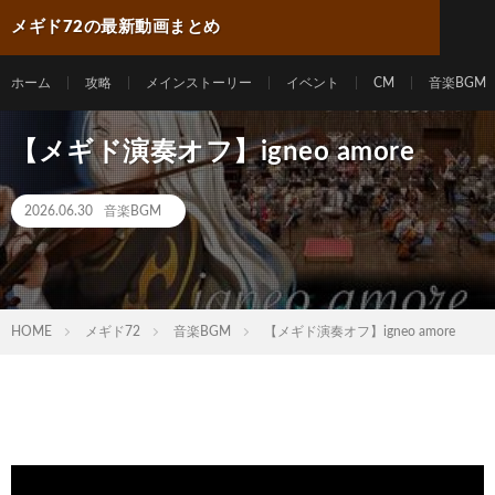
メギド72の最新動画まとめ
ホーム
攻略
メインストーリー
イベント
CM
音楽BGM
【メギド演奏オフ】igneo amore
2026.06.30
音楽BGM
HOME
メギド72
音楽BGM
【メギド演奏オフ】igneo amore