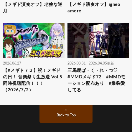
【メギド演奏オフ】老獪な逆
【メギド演奏オフ】igneo
月
amore
2026.06.27
2026.03.31
2026.04.05更新
【#メギド７２】祝！メギド
三馬鹿ば・く・れ・つ♡
の日！ 音楽祭り生放送 Vol.5
#MMDメギド72 #MMDモ
同時視聴配信！！！
ーション配布あり #爆裂愛
（2026/7/2）
してる
Back to Top