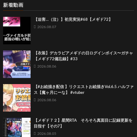
新着動画
【迫害…（泣）】初見実況#68【メギド72】
2026.08.07
【衣装】デカラビアメギドの日ログインボイス〜ガチャ
【メギド72備忘録】#33
2026.08.06
【#お絵描き配信 】リクエストお絵描きVol.6.5 ハルファ
ス【魔ヶ月にーな】 #vtuber
2026.08.06
【メギド７２】星間RTA そろそろ真面目に記録更新を
目指す【その7】
2026.08.05