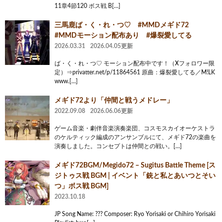
11章4節120 ボス戦 B[…]
三馬鹿ば・く・れ・つ♡ #MMDメギド72
#MMDモーション配布あり #爆裂愛してる
2026.03.31
2026.04.05更新
ば・く・れ・つ♡ モーション配布中です！（Xフォロワー限
定）⇒privatter.net/p/11864561 原曲：爆裂愛してる／M!LK
www.[…]
メギド72より「仲間と戦うメドレー」
2022.09.08
2026.06.06更新
ゲーム音楽・劇伴音楽演奏楽団、コスモスカイオーケストラ
のケルティック編成のアンサンブルにて、メギド72の楽曲を
演奏しました。コンセプトは仲間との戦い。[…]
メギド72BGM/Megido72 – Sugitus Battle Theme [ス
ジトゥス戦 BGM | イベント「銃と私とあいつとそい
つ」ボス戦 BGM]
2023.10.18
JP Song Name: ??? Composer: Ryo Yorisaki or Chihiro Yorisaki