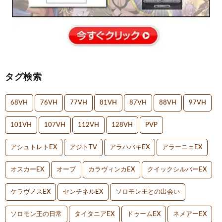
タグ検索
68VH
76VH
77VH
81VH
87VH
88VH
97VH
101VH
107VH
112VH
128VH
PVP
アシュトレトEX
アジトTV
アラハバキEX
アラーニェEX
オスカーEX
オーブ
カラヴィンカEX
クイックシルバーEX
ケラヴノスEX
センチネルEX
ソロモン王との出会い
ソロモン王の日常
タイタニアEX
ドゥームEX
ネメアーEX