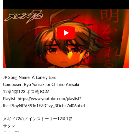
JP Song Name: A Lonely Lord
Composer: Ryo Yorisaki or Chihiro Yorisaki
12章1節123 ボス戦 BGM
Playlist: https://www.youtube.com/playlist?
list=PLoyNPVSSTo1EZfCtzy_3Dchc7xl06ufxd
メギド72のメインストーリー12章1節
サタン