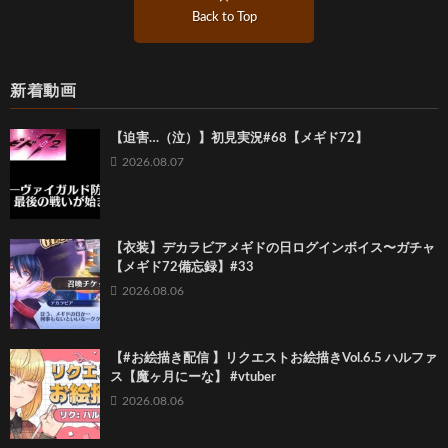
Back to Top
新着動画
【迫害…（泣）】初見実況#68【メギド72】
2026.08.07
【衣装】デカラビアメギドの日ログインボイス〜ガチャ
【メギド72備忘録】#33
2026.08.06
【#お絵描き配信 】リクエストお絵描きVol.6.5 ハルファ
ス【魔ヶ月にーな】 #vtuber
2026.08.06