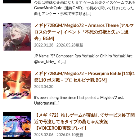
今回は特殊な企画になります ゲーム音楽クイズゲームである
GameMusicQuiz（通称GMQ）で初めて聞いて好きになった
曲をアンケート形式で投票頂き[…]
メギド72BGM/Megido72 – Armaros Theme [アルマ
ロスのテーマ | イベント「不死の幻獣と失いし過
去」BGM]
2022.01.28
2026.05.28更新
JP Name: ??? Composer: Ryo Yorisaki or Chihiro Yorisaki Art:
@love_kirby_ メ[…]
メギド72BGM/Megido72 – Proserpina Battle [11章1
節110 ボス戦 – プロセルピナ戦 BGM]
2023.04.30
It’s been a long time since I last posted a Megido72 ost.
Unfortunate[…]
【メギド72】推しゲームが完結してサービス終了間
近で号泣してるタイプの葵ちゃん実況
【VOICEROID実況プレイ】
2025.02.06
2026.05.10更新