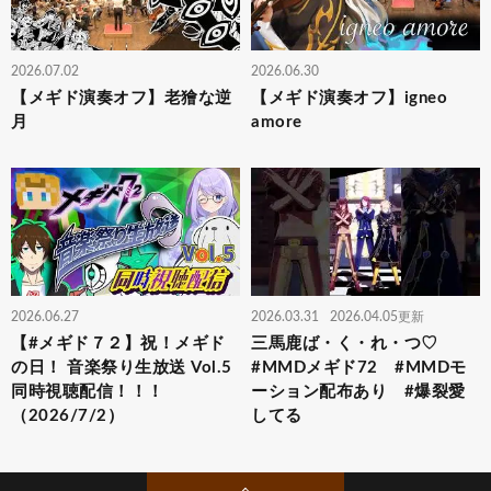
2026.07.02
2026.06.30
【メギド演奏オフ】老獪な逆
【メギド演奏オフ】igneo
月
amore
2026.06.27
2026.03.31
2026.04.05更新
【#メギド７２】祝！メギド
三馬鹿ば・く・れ・つ♡
の日！ 音楽祭り生放送 Vol.5
#MMDメギド72 #MMDモ
同時視聴配信！！！
ーション配布あり #爆裂愛
（2026/7/2）
してる