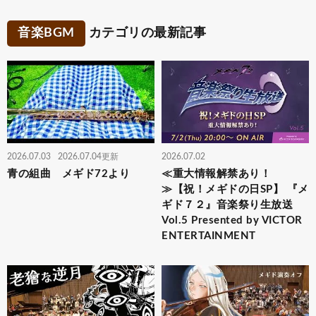
音楽BGM
カテゴリの最新記事
2026.07.03
2026.07.04更新
2026.07.02
青の組曲 メギド72より
≪重大情報解禁あり！
≫【祝！メギドの日SP】 『メ
ギド７２』音楽祭り生放送
Vol.5 Presented by VICTOR
ENTERTAINMENT