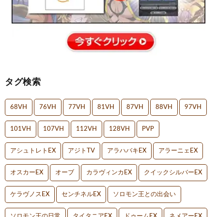
タグ検索
68VH
76VH
77VH
81VH
87VH
88VH
97VH
101VH
107VH
112VH
128VH
PVP
アシュトレトEX
アジトTV
アラハバキEX
アラーニェEX
オスカーEX
オーブ
カラヴィンカEX
クイックシルバーEX
ケラヴノスEX
センチネルEX
ソロモン王との出会い
ソロモン王の日常
タイタニアEX
ドゥームEX
ネメアーEX