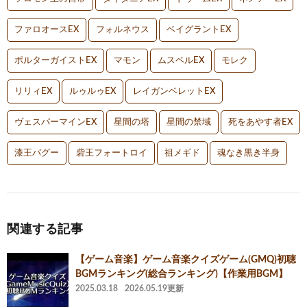
ファロオースEX
フォルネウス
ベイグラントEX
ポルターガイストEX
マモン
ムスペルEX
モレク
リリィEX
ルゥルゥEX
レイガンベレットEX
ヴェスパーマインEX
星間の塔
星間の禁域
死をあやす者EX
漆王バグー
砦王フォートロイ
祖メギド
魂なき黒き半身
関連する記事
【ゲーム音楽】ゲーム音楽クイズゲーム(GMQ)初聴
BGMランキング(総合ランキング)【作業用BGM】
2025.03.18
2026.05.19更新