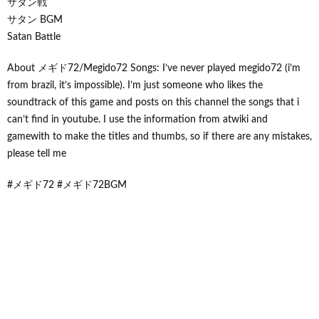
サタン戦
サタン BGM
Satan Battle
About メギド72/Megido72 Songs: I’ve never played megido72 (i’m
from brazil, it’s impossible). I’m just someone who likes the
soundtrack of this game and posts on this channel the songs that i
can’t find in youtube. I use the information from atwiki and
gamewith to make the titles and thumbs, so if there are any mistakes,
please tell me
#メギド72 #メギド72BGM