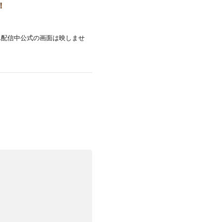
！
ん配信中公式の画面は映しませ