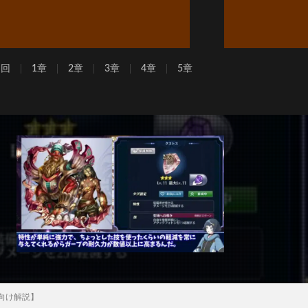
周回
1章
2章
3章
4章
5章
者向け解説】