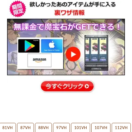
81VH
87VH
88VH
97VH
101VH
107VH
112VH