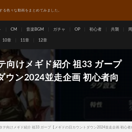
する色々な動画をまとめてみました。
ト
CM
音楽BGM
ガチャ
OP
初心者
共襲
10章
11章
12章
テ向けメギド紹介 祖33 ガープ
ウン2024並走企画 初心者向
タテ向けメギド紹介 祖33 ガープ【メギドの日カウントダウン2024並走企画 初心