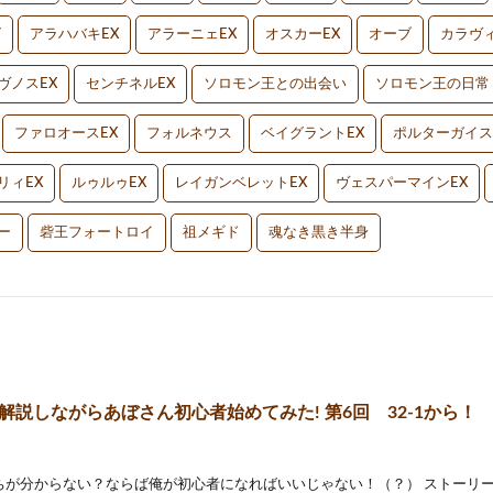
V
アラハバキEX
アラーニェEX
オスカーEX
オーブ
カラヴィ
ヴノスEX
センチネルEX
ソロモン王との出会い
ソロモン王の日常
ファロオースEX
フォルネウス
ベイグラントEX
ポルターガイス
リィEX
ルゥルゥEX
レイガンベレットEX
ヴェスパーマインEX
ー
砦王フォートロイ
祖メギド
魂なき黒き半身
 ] 解説しながらあぼさん初心者始めてみた! 第6回 32-1から！
ちが分からない？ならば俺が初心者になればいいじゃない！（？） ストーリ