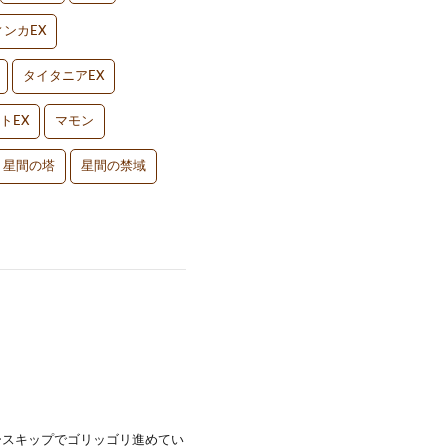
ンカEX
タイタニアEX
トEX
マモン
星間の塔
星間の禁域
ースキップでゴリッゴリ進めてい