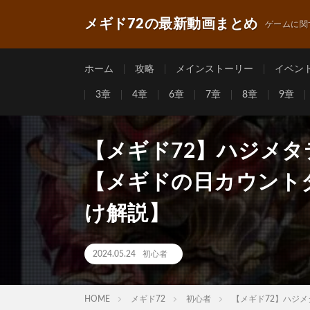
メギド72の最新動画まとめ
ゲームに関
ホーム
攻略
メインストーリー
イベン
3章
4章
6章
7章
8章
9章
【メギド72】ハジメタ
【メギドの日カウントダ
け解説】
2024.05.24
初心者
HOME
メギド72
初心者
【メギド72】ハジメ