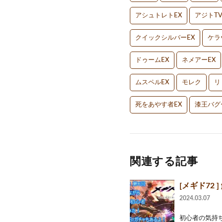
アシュトレトEX
アジトT
クイックシルバーEX
ケラ
ドゥームEX
ネメアーEX
ムスペルEX
モレク
リ
死をあやす者EX
漆王バグ
関連する記事
[メギド72
2024.03.07
初心者の気持