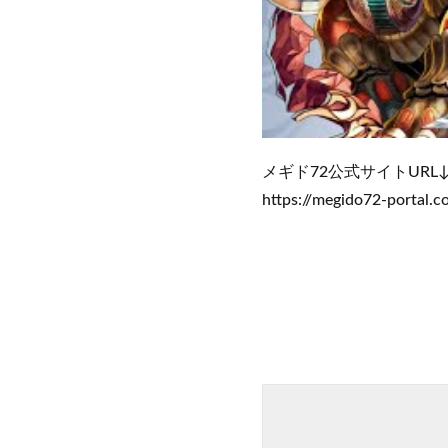
メギド72公式サイトURL
https://megido72-portal.c