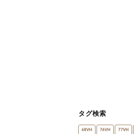
タグ検索
68VH
76VH
77VH