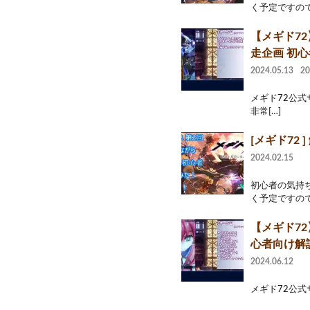
く予定ですので
【メギド72
走企画 初
2024.05.13
2
メギド72公式サ
非常[…]
[メギド72
2024.02.15
初心者の気持
く予定ですので
【メギド72
心者向け解
2024.06.12
メギド72公式サイトU