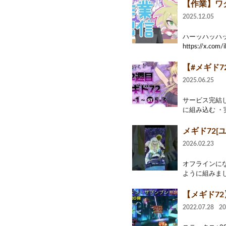
【作業】ワ
2025.12.05
ハーッハッハッ
https://x.com/i
【#メギド7
2025.06.25
サービス完結し
に組み込む ・実
メギド72[
2026.02.23
オフラインに
ように組みました
【メギド7
2022.07.28
2