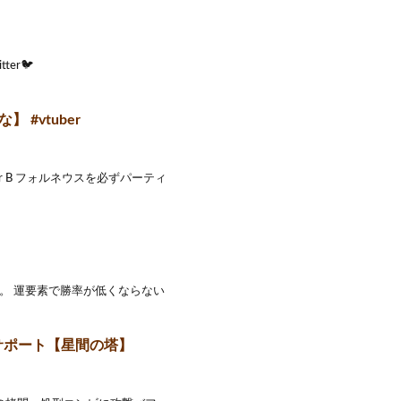
er🐦
 #vtuber
r B フォルネウスを必ずパーティ
。 運要素で勝率が低くならない
サポート【星間の塔】