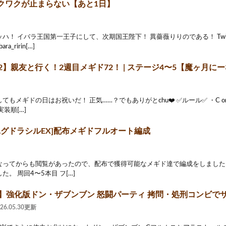
クワクが止まらない【あと1日】
ハ！ イバラ王国第一王子にして、次期国王陛下！ 異薔薇りりのである！ Twitt
bara_ririn[…]
2】親友と行く！2週目メギド72！ | ステージ4〜5【魔ヶ月にーな】
てもメギドの日はお祝いだ！ 正気……？でもありがとchu❤️ ✅ルール✅ ・C o
装順[…]
ユグドラシルEX]配布メギドフルオート編成
なってからも閲覧があったので、配布で獲得可能なメギド達で編成をしました
。 周回4〜5本目 フ[…]
2】強化版ドン・ザブンブン 怒闘パーティ 拷問・処刑コンビで
026.05.30更新