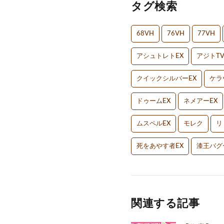
タグ検索
68VH
76VH
77VH
アシュトレトEX
アジトT
クイックシルバーEX
ケラ
ドゥームEX
ネメアーEX
ムスペルEX
モレク
リ
死をあやす者EX
漆王バグ
関連する記事