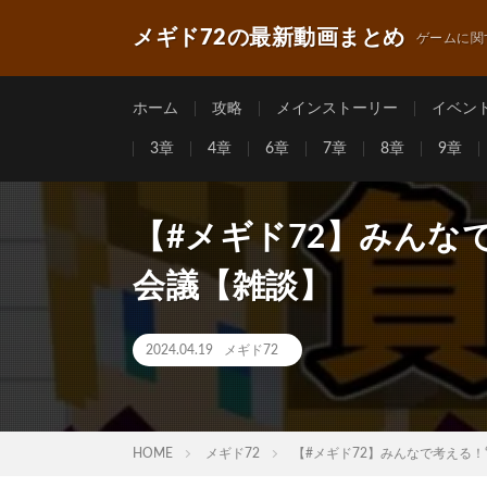
メギド72の最新動画まとめ
ゲームに関
ホーム
攻略
メインストーリー
イベン
3章
4章
6章
7章
8章
9章
【#メギド72】みんな
会議【雑談】
2024.04.19
メギド72
HOME
メギド72
【#メギド72】みんなで考える！