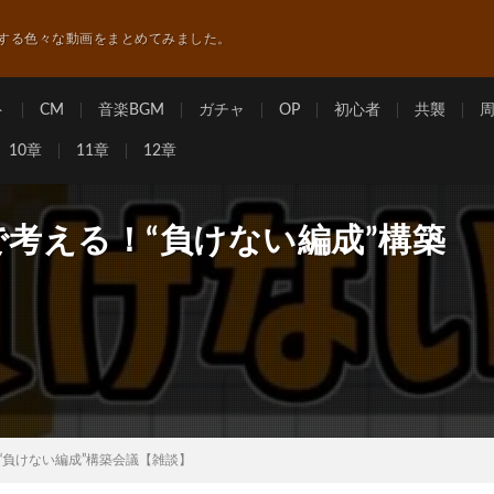
する色々な動画をまとめてみました。
ト
CM
音楽BGM
ガチャ
OP
初心者
共襲
10章
11章
12章
で考える！“負けない編成”構築
“負けない編成”構築会議【雑談】