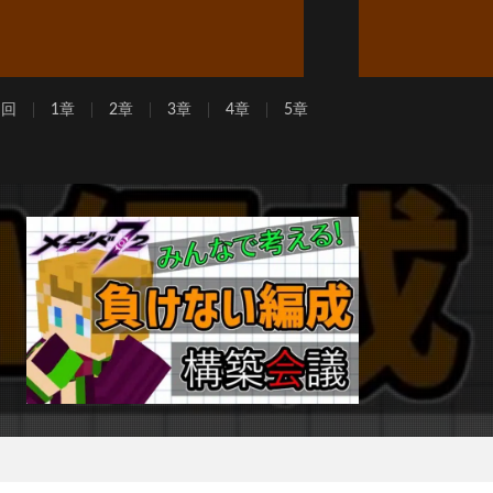
周回
1章
2章
3章
4章
5章