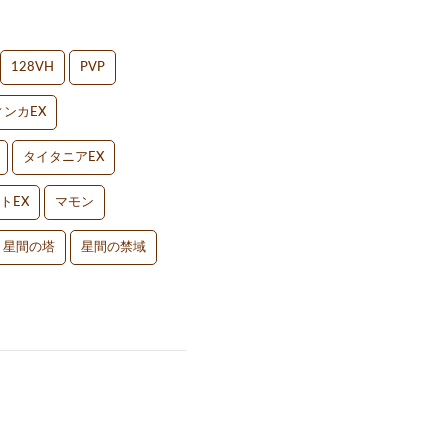
128VH
PVP
ンカEX
タイタニアEX
トEX
マモン
星間の塔
星間の禁域