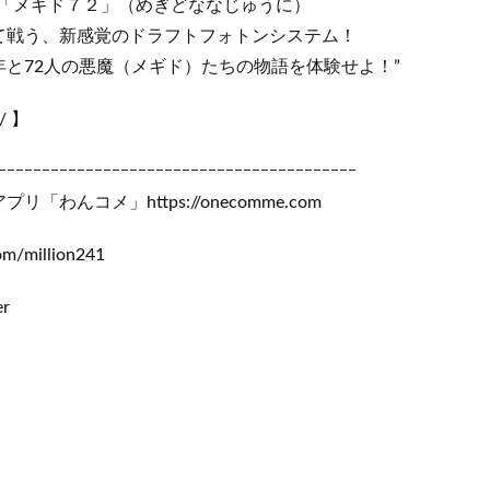
G「メギド７２」（めぎどななじゅうに）
て戦う、新感覚のドラフトフォトンシステム！
と72人の悪魔（メギド）たちの物語を体験せよ！”
/ 】
ｰｰｰｰｰｰｰｰｰｰｰｰｰｰｰｰｰｰｰｰｰｰｰｰｰｰｰｰｰｰｰｰｰｰｰｰｰｰｰｰｰ
わんコメ」https://onecomme.com
com/million241
r