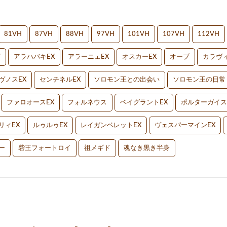
81VH
87VH
88VH
97VH
101VH
107VH
112VH
V
アラハバキEX
アラーニェEX
オスカーEX
オーブ
カラヴィ
ヴノスEX
センチネルEX
ソロモン王との出会い
ソロモン王の日常
ファロオースEX
フォルネウス
ベイグラントEX
ポルターガイス
リィEX
ルゥルゥEX
レイガンベレットEX
ヴェスパーマインEX
ー
砦王フォートロイ
祖メギド
魂なき黒き半身