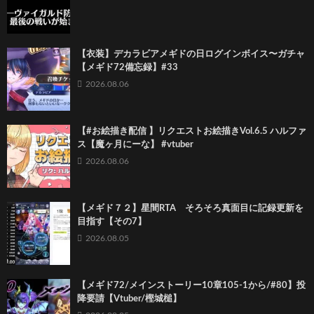
【衣装】デカラビアメギドの日ログインボイス〜ガチャ
【メギド72備忘録】#33
2026.08.06
【#お絵描き配信 】リクエストお絵描きVol.6.5 ハルファ
ス【魔ヶ月にーな】 #vtuber
2026.08.06
【メギド７２】星間RTA そろそろ真面目に記録更新を
目指す【その7】
2026.08.05
【メギド72/メインストーリー10章105-1から/#80】投
降要請【Vtuber/樫城槌】