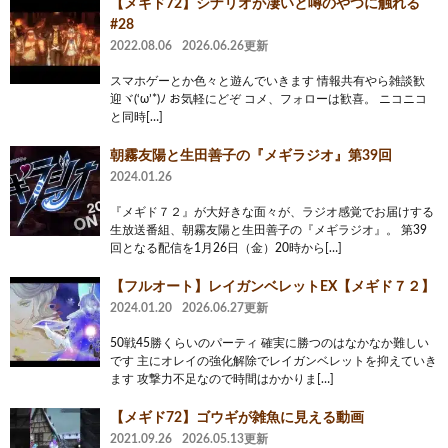
【メギド72】シナリオが凄いと噂のやつに触れる
#28
2022.08.06
2026.06.26更新
スマホゲーとか色々と遊んでいきます 情報共有やら雑談歓
迎ヾ(‘ω’*)ﾉ お気軽にどぞ コメ、フォローは歓喜。 ニコニコ
と同時[…]
朝霧友陽と生田善子の『メギラジオ』第39回
2024.01.26
『メギド７２』が大好きな面々が、ラジオ感覚でお届けする
生放送番組、朝霧友陽と生田善子の『メギラジオ』。 第39
回となる配信を1月26日（金）20時から[…]
【フルオート】レイガンベレットEX【メギド７２】
2024.01.20
2026.06.27更新
50戦45勝くらいのパーティ 確実に勝つのはなかなか難しい
です 主にオレイの強化解除でレイガンベレットを抑えていき
ます 攻撃力不足なので時間はかかりま[…]
【メギド72】ゴウギが雑魚に見える動画
2021.09.26
2026.05.13更新