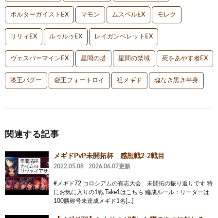
ポルターガイストEX
マモン
ムスペルEX
モレク
リリィEX
ルゥルゥEX
レイガンベレットEX
ヴェスパーマインEX
星間の塔
星間の禁域
死をあやす者EX
漆王バグー
砦王フォートロイ
祖メギド
魂なき黒き半身
関連する記事
メギドPvP未開拓杯 感想戦2-2戦目
2022.05.08
2026.06.07更新
#メギド72 コロシアムの有志大会 未開拓の振り返りです 特
にお気に入りの1戦 Take1はこちら 編成ルール：リーダーは
100勝称号未達成メギド1名[…]