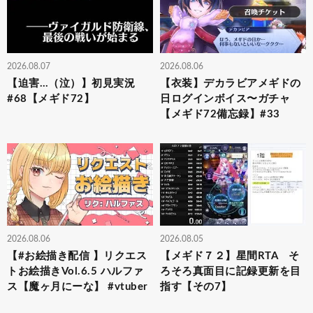
2026.08.07
2026.08.06
【迫害…（泣）】初見実況
【衣装】デカラビアメギドの
#68【メギド72】
日ログインボイス〜ガチャ
【メギド72備忘録】#33
2026.08.06
2026.08.05
【#お絵描き配信 】リクエス
【メギド７２】星間RTA そ
トお絵描きVol.6.5 ハルファ
ろそろ真面目に記録更新を目
ス【魔ヶ月にーな】 #vtuber
指す【その7】