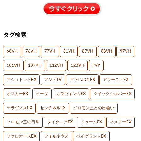
タグ検索
68VH
76VH
77VH
81VH
87VH
88VH
97VH
101VH
107VH
112VH
128VH
PVP
アシュトレトEX
アジトTV
アラハバキEX
アラーニェEX
オスカーEX
オーブ
カラヴィンカEX
クイックシルバーEX
ケラヴノスEX
センチネルEX
ソロモン王との出会い
ソロモン王の日常
タイタニアEX
ドゥームEX
ネメアーEX
ファロオースEX
フォルネウス
ベイグラントEX