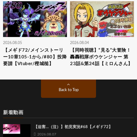
2026.08.05
2026.08.04
【メギド72/メインストーリ
【同時視聴】“見る”大冒険！
ー10章105-1から/#80】投降
轟轟戦隊ボウケンジャー 第
要請【Vtuber/樫城槌】
23話&第24話【ミロんさん】
Back to Top
新着動画
【迫害…（泣）】初見実況#68【メギド72】
2026.08.07