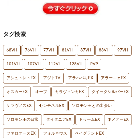
タグ検索
68VH
76VH
77VH
81VH
87VH
88VH
97VH
101VH
107VH
112VH
128VH
PVP
アシュトレトEX
アジトTV
アラハバキEX
アラーニェEX
オスカーEX
オーブ
カラヴィンカEX
クイックシルバーEX
ケラヴノスEX
センチネルEX
ソロモン王との出会い
ソロモン王の日常
タイタニアEX
ドゥームEX
ネメアーEX
ファロオースEX
フォルネウス
ベイグラントEX