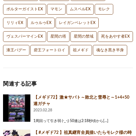
ポルターガイストEX
マモン
ムスペルEX
モレク
リリィEX
ルゥルゥEX
レイガンベレットEX
ヴェスパーマインEX
星間の塔
星間の禁域
死をあやす者EX
漆王バグー
砦王フォートロイ
祖メギド
魂なき黒き半身
関連する記事
【メギド72】激★サバト～敗北と雪辱と～1+4+50
連ガチャ
2023.02.28
1周回って引き弱 (-_-;) 50連は2:18秒頃から[…]
【 #メギド72 】祖真継宵全員描いたらモレク様の時