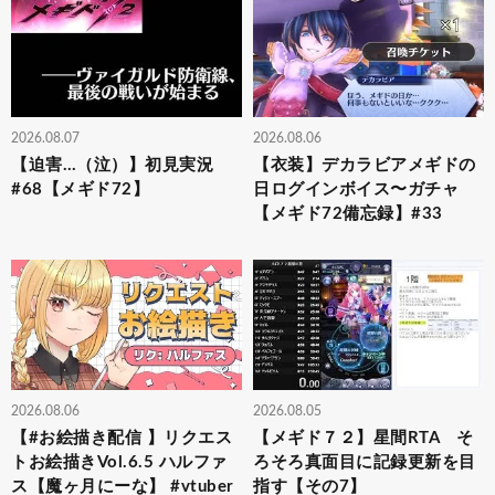
2026.08.07
2026.08.06
【迫害…（泣）】初見実況
【衣装】デカラビアメギドの
#68【メギド72】
日ログインボイス〜ガチャ
【メギド72備忘録】#33
2026.08.06
2026.08.05
【#お絵描き配信 】リクエス
【メギド７２】星間RTA そ
トお絵描きVol.6.5 ハルファ
ろそろ真面目に記録更新を目
ス【魔ヶ月にーな】 #vtuber
指す【その7】