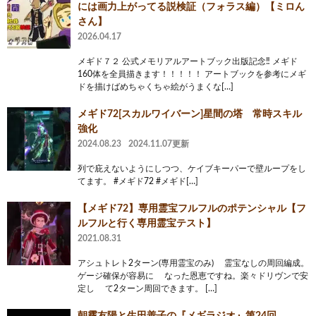
には画力上がってる説検証（フォラス編）【ミロん
さん】
2026.04.17
メギド７２ 公式メモリアルアートブック出版記念‼️ メギド
160体を全員描きます！！！！！ アートブックを参考にメギ
ドを描けばめちゃくちゃ絵がうまくな[…]
メギド72[スカルワイバーン]星間の塔 常時スキル
強化
2024.08.23
2024.11.07更新
列で庇えないようにしつつ、ケイブキーパーで壁ループをし
てます。 #メギド72 #メギド[…]
【メギド72】専用霊宝フルフルのポテンシャル【フ
ルフルと行く専用霊宝テスト】
2021.08.31
アシュトレト2ターン(専用霊宝のみ) 霊宝なしの周回編成。
ゲージ確保が容易に なった恩恵ですね。楽々ドリヴンで安
定し て2ターン周回できます。 […]
朝霧友陽と生田善子の『メギラジオ』第24回