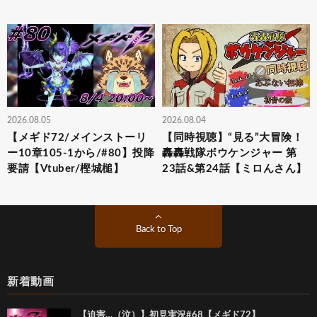
2026.08.05
2026.08.04
【メギド72/メインストーリ
【同時視聴】“見る”大冒険！
ー10章105-1から/#80】投降
轟轟戦隊ボウケンジャー 第
要請【Vtuber/樫城槌】
23話&第24話【ミロんさん】
Back to Top
新着動画
【迫害…（泣）】初見実況#68【メギド72】