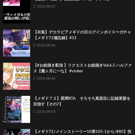
2026.08.07
【衣装】デカラビアメギドの日ログインボイス〜ガチャ
【メギド72備忘録】#33
2026.08.06
【#お絵描き配信 】リクエストお絵描きVol.6.5 ハルファ
ス【魔ヶ月にーな】 #vtuber
2026.08.06
【メギド７２】星間RTA そろそろ真面目に記録更新を
目指す【その7】
2026.08.05
【メギド72/メインストーリー10章105-1から/#80】投