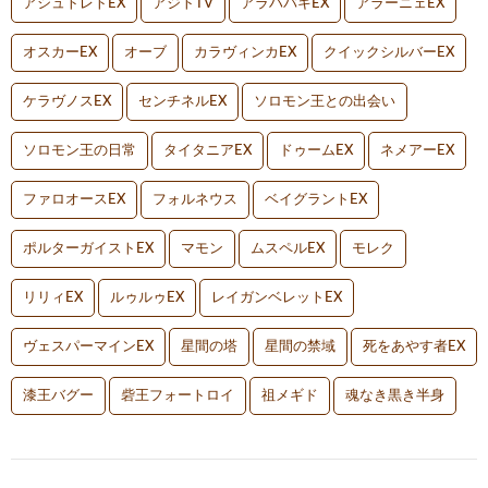
アシュトレトEX
アジトTV
アラハバキEX
アラーニェEX
オスカーEX
オーブ
カラヴィンカEX
クイックシルバーEX
ケラヴノスEX
センチネルEX
ソロモン王との出会い
ソロモン王の日常
タイタニアEX
ドゥームEX
ネメアーEX
ファロオースEX
フォルネウス
ベイグラントEX
ポルターガイストEX
マモン
ムスペルEX
モレク
リリィEX
ルゥルゥEX
レイガンベレットEX
ヴェスパーマインEX
星間の塔
星間の禁域
死をあやす者EX
漆王バグー
砦王フォートロイ
祖メギド
魂なき黒き半身