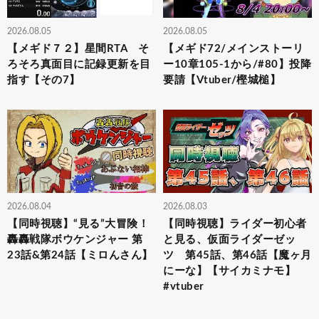
2026.08.05
2026.08.05
【メギド７２】星間RTA そ
【メギド72/メインストーリ
ろそろ真面目に記録更新を目
ー10章105-1から/#80】投降
指す【その7】
要請【Vtuber/樫城槌】
2026.08.04
2026.08.03
【同時視聴】“見る”大冒険！
【同時視聴】ライダー初心者
轟轟戦隊ボウケンジャー 第
と見る、仮面ライダーゼッ
23話&第24話【ミロんさん】
ツ 第45話、第46話【魔ヶ月
にーな】【サイカミナモ】
#vtuber