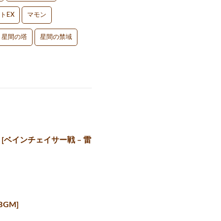
トEX
マモン
星間の塔
星間の禁域
と断罪」[ベインチェイサー戦 – 雷
BGM]