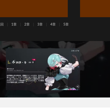
周回
1章
2章
3章
4章
5章