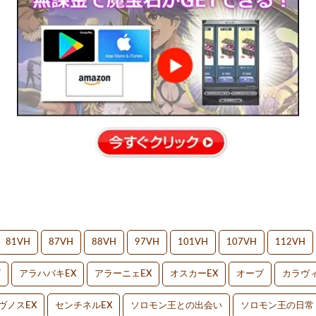
81VH
87VH
88VH
97VH
101VH
107VH
112VH
V
アラハバキEX
アラーニェEX
オスカーEX
オーブ
カラヴィ
ヴノスEX
センチネルEX
ソロモン王との出会い
ソロモン王の日常