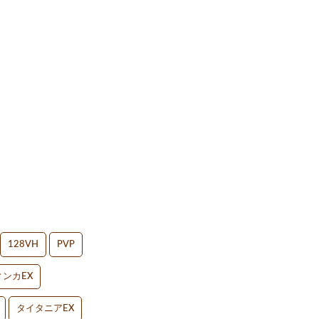
128VH
PVP
ンカEX
タイタニアEX