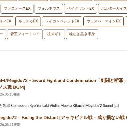
ファロオースEX
フォルネウス
ベイグラントEX
ポルターガイス
リィEX
ルゥルゥEX
レイガンベレットEX
ヴェスパーマインEX
ー
砦王フォートロイ
祖メギド
魂なき黒き半身
/Megido72 – Sword Fight and Condemnation「剣闘
ス戦 BGM]
026.05.10更新
罪 Composer: Ryo Yorisaki Violin: Moeko Kikuchi Megido72 Sound […]
gido72 – Facing the Distant [アッキピテル戦 – 成り損ない戦 
026.05.21更新