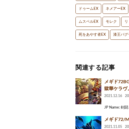
ドゥームEX
ネメアーEX
ムスペルEX
モレク
リ
死をあやす者EX
漆王バグ
関連する記事
メギド72BGM
獄華ケラヴノ
2021.12.16
2
JP Name: 剣闘と断
メギド72/Me
2021.11.05
2