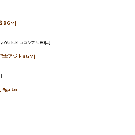
戦 BGM]
orisaki コロシアム BG[…]
[3周年記念アジトBGM]
]
guitar