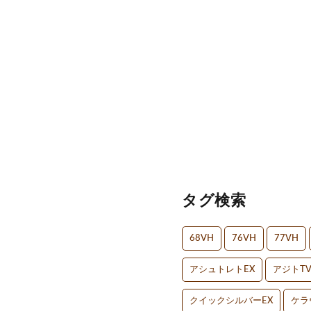
タグ検索
68VH
76VH
77VH
アシュトレトEX
アジトT
クイックシルバーEX
ケラ