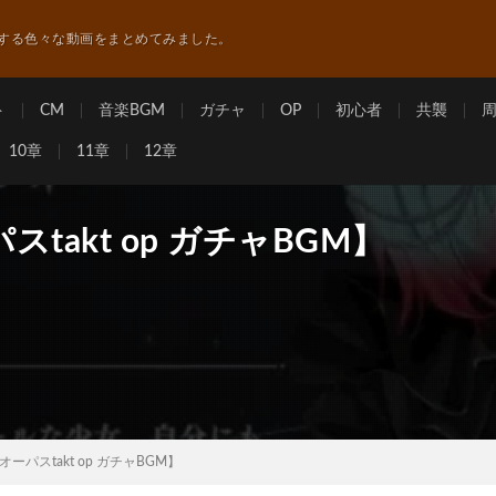
する色々な動画をまとめてみました。
ト
CM
音楽BGM
ガチャ
OP
初心者
共襲
10章
11章
12章
akt op ガチャBGM】
パスtakt op ガチャBGM】