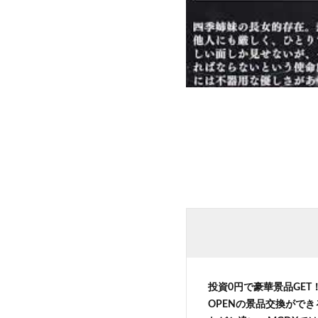
投資0円で豪華景品GE
OPENの景品交換がで