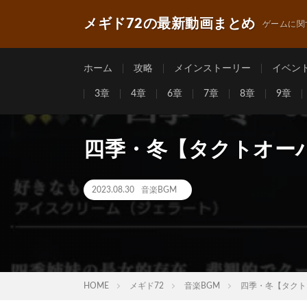
メギド72の最新動画まとめ
ゲームに関
ホーム
攻略
メインストーリー
イベン
3章
4章
6章
7章
8章
9章
四季・冬【タクトオーパスt
2023.08.30
音楽BGM
HOME
メギド72
音楽BGM
四季・冬【タクトオー