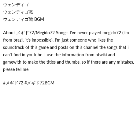
ウェンディゴ
ウェンディゴ戦
ウェンディゴ戦 BGM
About メギド72/Megido72 Songs: I’ve never played megido72 (i’m
from brazil, it’s impossible). I’m just someone who likes the
soundtrack of this game and posts on this channel the songs that i
can’t find in youtube. I use the information from atwiki and
gamewith to make the titles and thumbs, so if there are any mistakes,
please tell me
#メギド72 #メギド72BGM