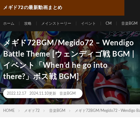
メギド72の最新動画まとめ
ホーム
攻略
メインストーリー
イベント
CM
音楽BGM
メギド72BGM/Megido72 – Wendigo
Battle Theme [ウェンディゴ戦 BGM |
イベント「When’d he go into
there?」ボス戦 BGM]
2022.12.17
2024.11.10更新
音楽BGM
HOME
メギド72
音楽BGM
メギド72BGM/Megido72 - Wendigo B