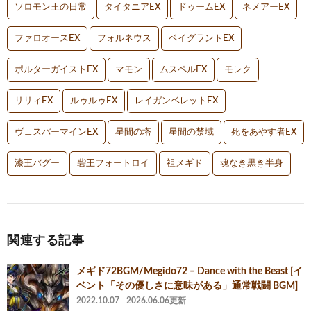
ソロモン王の日常
タイタニアEX
ドゥームEX
ネメアーEX
ファロオースEX
フォルネウス
ベイグラントEX
ポルターガイストEX
マモン
ムスペルEX
モレク
リリィEX
ルゥルゥEX
レイガンベレットEX
ヴェスパーマインEX
星間の塔
星間の禁域
死をあやす者EX
漆王バグー
砦王フォートロイ
祖メギド
魂なき黒き半身
関連する記事
メギド72BGM/Megido72 – Dance with the Beast [イ
ベント「その優しさに意味がある」通常戦闘 BGM]
2022.10.07
2026.06.06更新