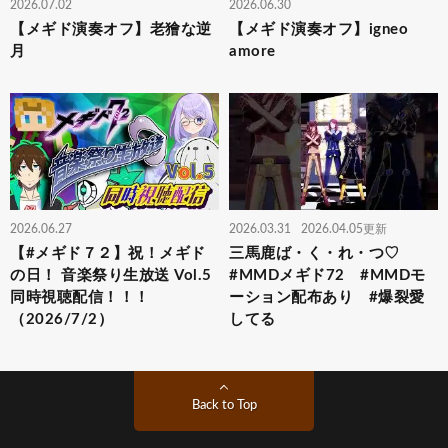
2026.07.02
2026.06.30
【メギド演奏オフ】老獪な逆
【メギド演奏オフ】igneo
月
amore
2026.06.27
2026.03.31
2026.04.05更新
【#メギド７２】祝！メギド
三馬鹿ば・く・れ・つ♡
の日！ 音楽祭り生放送 Vol.5
#MMDメギド72 #MMDモ
同時視聴配信！！！
ーション配布あり #爆裂愛
（2026/7/2）
してる
Back to Top