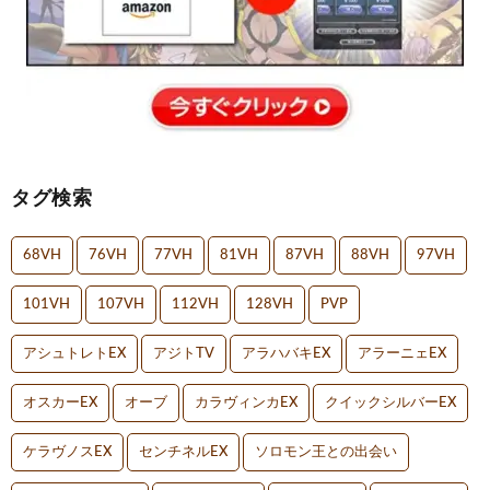
タグ検索
68VH
76VH
77VH
81VH
87VH
88VH
97VH
101VH
107VH
112VH
128VH
PVP
アシュトレトEX
アジトTV
アラハバキEX
アラーニェEX
オスカーEX
オーブ
カラヴィンカEX
クイックシルバーEX
ケラヴノスEX
センチネルEX
ソロモン王との出会い