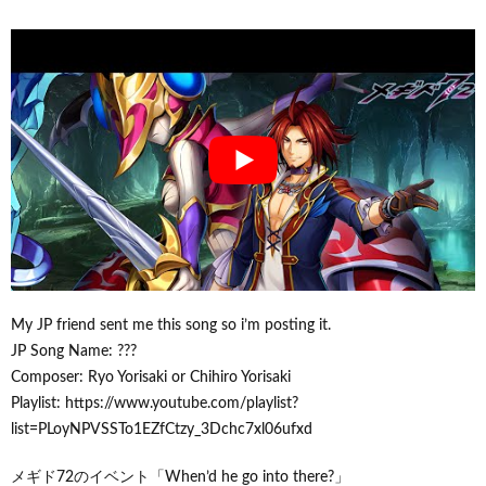
My JP friend sent me this song so i’m posting it.
JP Song Name: ???
Composer: Ryo Yorisaki or Chihiro Yorisaki
Playlist: https://www.youtube.com/playlist?
list=PLoyNPVSSTo1EZfCtzy_3Dchc7xl06ufxd
メギド72のイベント「When’d he go into there?」