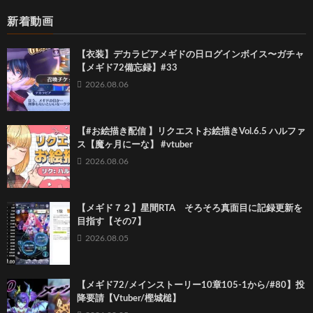
新着動画
【衣装】デカラビアメギドの日ログインボイス〜ガチャ
【メギド72備忘録】#33
2026.08.06
【#お絵描き配信 】リクエストお絵描きVol.6.5 ハルファ
ス【魔ヶ月にーな】 #vtuber
2026.08.06
【メギド７２】星間RTA そろそろ真面目に記録更新を
目指す【その7】
2026.08.05
【メギド72/メインストーリー10章105-1から/#80】投
降要請【Vtuber/樫城槌】