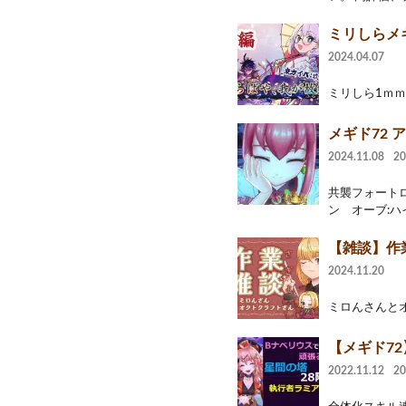
ミリしらメ
2024.04.07
ミリしら1ｍｍ目：ht
メギド72 
2024.11.08
2
共襲フォートロ
ン オーブ:ハイ
【雑談】作業
2024.11.20
ミロんさんとオクトさ
【メギド72
2022.11.12
2