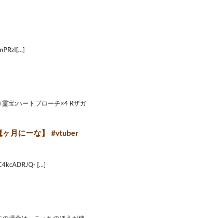
PRzI[…]
霊宝:ハートブローチ×4 Rザガ
にーな】 #vtuber
kcADRJQ- […]