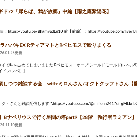
ギド72「帰らば、我が故郷」中編【雨之庭紫陽花】
tps://youtu.be/BhgmvadLg10 前【前編】：https://youtube.com/live/Um
アラハバキEX RティアマトとRベヒモスで殴りまくる
026.01.25更新
イで味を占めてしまいました Rベヒモス オーブ:シールドモールド(レベル9) 
ドン(レベ[…]
しつつ雑談する会 with:ミロんさん/オクトクラフトさん【魔ヶ月
んと雑談配信します ?:https://youtube.com/@millionn241?si=gMLknbC4
】Bナベリウスで行く星間の塔part9【28階 執行者ラミアン】
024.11.10更新