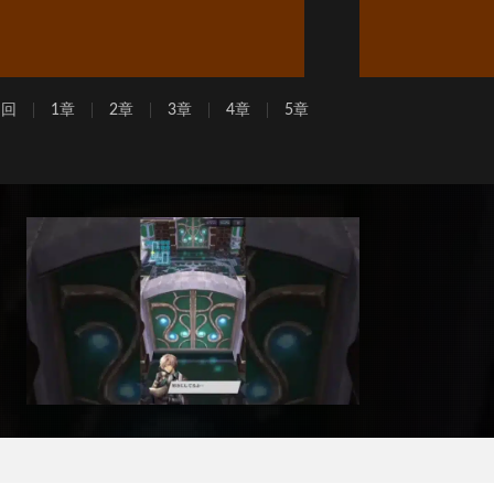
周回
1章
2章
3章
4章
5章