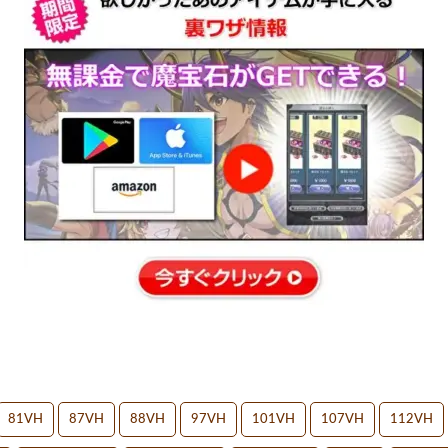
81VH
87VH
88VH
97VH
101VH
107VH
112VH