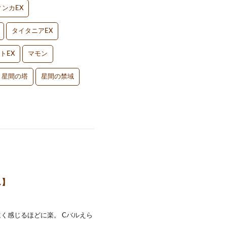
ンカEX
タイタニアEX
トEX
マモン
星間の塔
星間の禁域
ス】
く感じるほどに楽。 Cバルえら