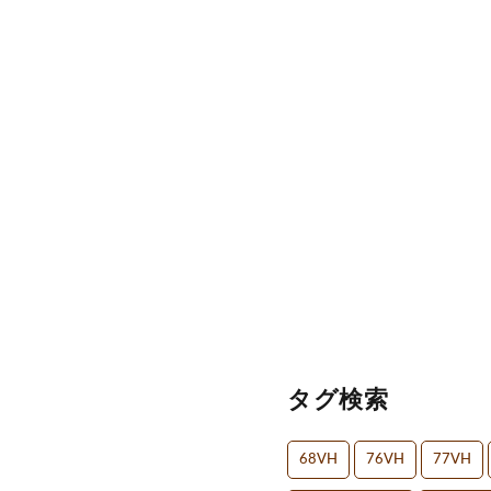
タグ検索
68VH
76VH
77VH