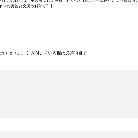
連打 この戦法は専用霊宝なしでも唯一強かった戦法。 今回みたいな奥義最優
ボスの奥義と突風や解除が[…]
※
が付いている欄は必須項目です
はありません。