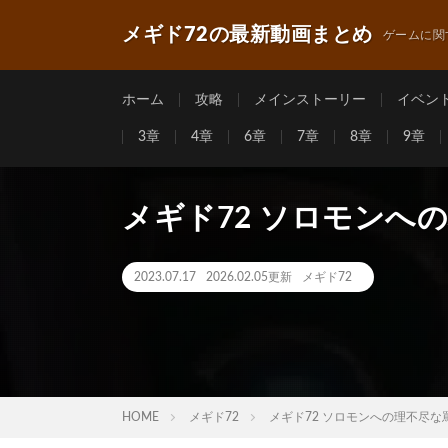
メギド72の最新動画まとめ
ゲームに関
ホーム
攻略
メインストーリー
イベン
3章
4章
6章
7章
8章
9章
メギド72 ソロモンへ
2023.07.17
2026.02.05更新
メギド72
HOME
メギド72
メギド72 ソロモンへの理不尽な