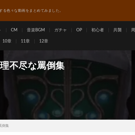
する色々な動画をまとめてみました。
ト
CM
音楽BGM
ガチャ
OP
初心者
共襲
10章
11章
12章
の理不尽な罵倒集
罵倒集