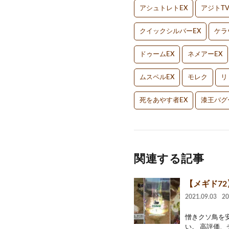
アシュトレトEX
アジトT
クイックシルバーEX
ケラ
ドゥームEX
ネメアーEX
ムスペルEX
モレク
リ
死をあやす者EX
漆王バグ
関連する記事
【メギド7
2021.09.03
2
憎きクソ鳥を
い。 高評価、