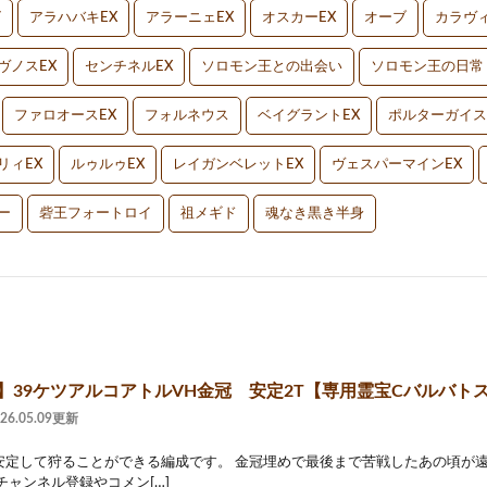
V
アラハバキEX
アラーニェEX
オスカーEX
オーブ
カラヴィ
ヴノスEX
センチネルEX
ソロモン王との出会い
ソロモン王の日常
ファロオースEX
フォルネウス
ベイグラントEX
ポルターガイス
リィEX
ルゥルゥEX
レイガンベレットEX
ヴェスパーマインEX
ー
砦王フォートロイ
祖メギド
魂なき黒き半身
2】39ケツアルコアトルVH金冠 安定2T【専用霊宝Cバルバト
026.05.09更新
安定して狩ることができる編成です。 金冠埋めで最後まで苦戦したあの頃が遠
チャンネル登録やコメン[…]