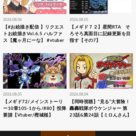
2026.08.06
2026.08.05
【#お絵描き配信 】リクエス
【メギド７２】星間RTA そ
トお絵描きVol.6.5 ハルファ
ろそろ真面目に記録更新を目
ス【魔ヶ月にーな】 #vtuber
指す【その7】
2026.08.05
2026.08.04
【メギド72/メインストーリ
【同時視聴】“見る”大冒険！
ー10章105-1から/#80】投降
轟轟戦隊ボウケンジャー 第
要請【Vtuber/樫城槌】
23話&第24話【ミロんさん】