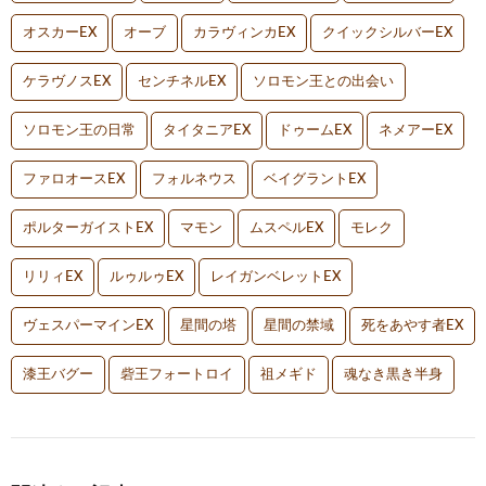
オスカーEX
オーブ
カラヴィンカEX
クイックシルバーEX
ケラヴノスEX
センチネルEX
ソロモン王との出会い
ソロモン王の日常
タイタニアEX
ドゥームEX
ネメアーEX
ファロオースEX
フォルネウス
ベイグラントEX
ポルターガイストEX
マモン
ムスペルEX
モレク
リリィEX
ルゥルゥEX
レイガンベレットEX
ヴェスパーマインEX
星間の塔
星間の禁域
死をあやす者EX
漆王バグー
砦王フォートロイ
祖メギド
魂なき黒き半身