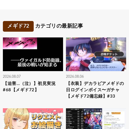
メギド72
カテゴリの最新記事
2026.08.07
2026.08.06
【迫害…（泣）】初見実況
【衣装】デカラビアメギドの
#68【メギド72】
日ログインボイス〜ガチャ
【メギド72備忘録】#33