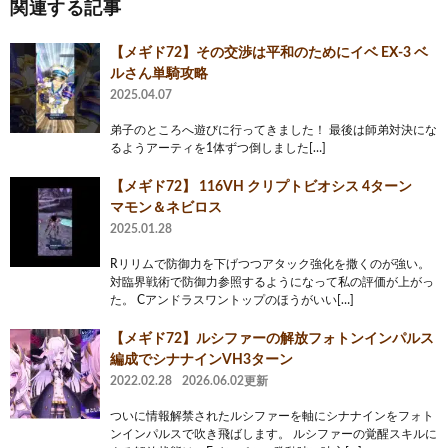
関連する記事
【メギド72】その交渉は平和のためにイベ EX-3 ベ
ルさん単騎攻略
2025.04.07
弟子のところへ遊びに行ってきました！ 最後は師弟対決にな
るようアーティを1体ずつ倒しました[…]
【メギド72】 116VH クリプトビオシス 4ターン
マモン＆ネビロス
2025.01.28
Rリリムで防御力を下げつつアタック強化を撒くのが強い。
対臨界戦術で防御力参照するようになって私の評価が上がっ
た。 Cアンドラスワントップのほうがいい[…]
【メギド72】ルシファーの解放フォトンインパルス
編成でシナナインVH3ターン
2022.02.28
2026.06.02更新
ついに情報解禁されたルシファーを軸にシナナインをフォト
ンインパルスで吹き飛ばします。 ルシファーの覚醒スキルに