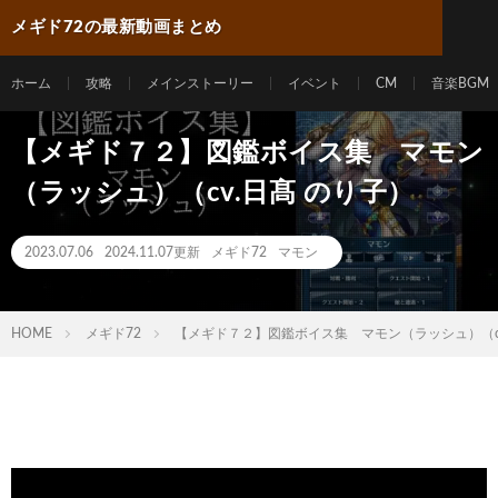
メギド72の最新動画まとめ
ホーム
攻略
メインストーリー
イベント
CM
音楽BGM
【メギド７２】図鑑ボイス集 マモン
（ラッシュ）（cv.日髙 のり子）
2023.07.06
2024.11.07更新
メギド72
マモン
HOME
メギド72
【メギド７２】図鑑ボイス集 マモン（ラッシュ）（cv