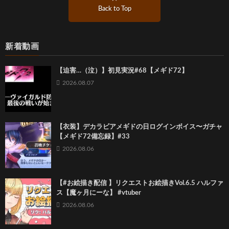
Back to Top
新着動画
【迫害…（泣）】初見実況#68【メギド72】
2026.08.07
【衣装】デカラビアメギドの日ログインボイス〜ガチャ
【メギド72備忘録】#33
2026.08.06
【#お絵描き配信 】リクエストお絵描きVol.6.5 ハルファ
ス【魔ヶ月にーな】 #vtuber
2026.08.06