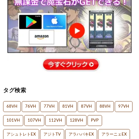
タグ検索
68VH
76VH
77VH
81VH
87VH
88VH
97VH
101VH
107VH
112VH
128VH
PVP
アシュトレトEX
アジトTV
アラハバキEX
アラーニェEX