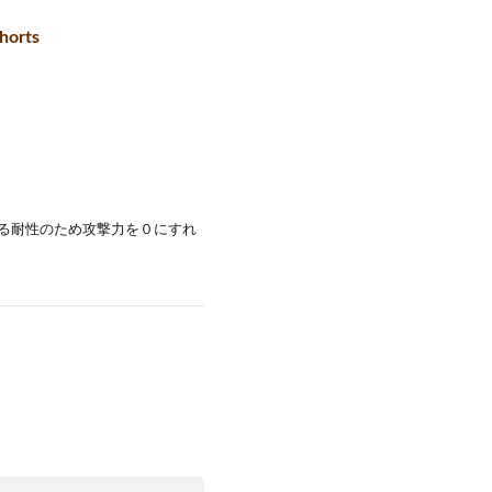
rts
入る耐性のため攻撃力を０にすれ