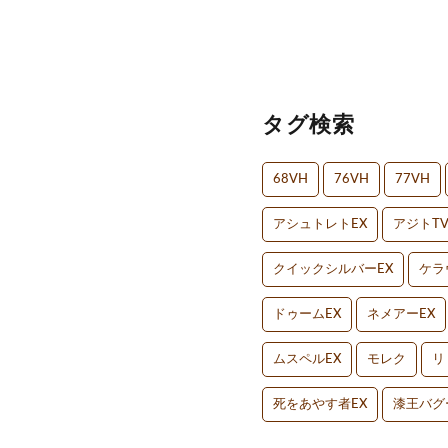
タグ検索
68VH
76VH
77VH
アシュトレトEX
アジトT
クイックシルバーEX
ケラ
ドゥームEX
ネメアーEX
ムスペルEX
モレク
リ
死をあやす者EX
漆王バグ