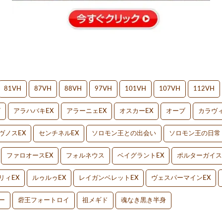
81VH
87VH
88VH
97VH
101VH
107VH
112VH
V
アラハバキEX
アラーニェEX
オスカーEX
オーブ
カラヴィ
ヴノスEX
センチネルEX
ソロモン王との出会い
ソロモン王の日常
ファロオースEX
フォルネウス
ベイグラントEX
ポルターガイス
リィEX
ルゥルゥEX
レイガンベレットEX
ヴェスパーマインEX
ー
砦王フォートロイ
祖メギド
魂なき黒き半身