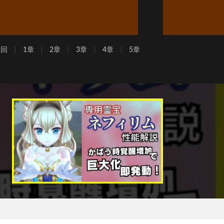
周回
1章
2章
3章
4章
5章