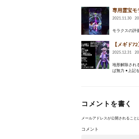
専用霊宝モラ
2021.11.30
2
モラクスの評価と使い道
【メギド72
2025.12.31
2
地形解除され
ば無力 •上記
コメントを書く
メールアドレスが公開されること
コメント