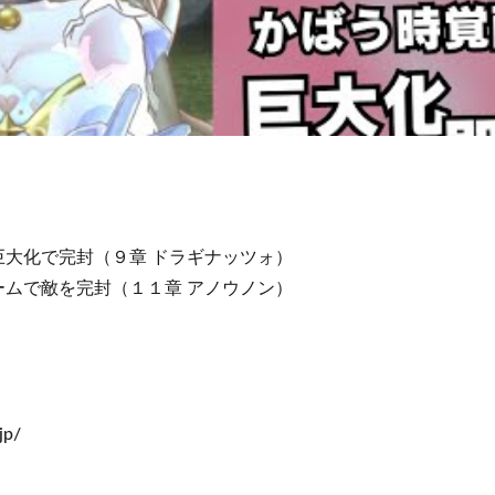
を巨大化で完封（９章 ドラギナッツォ）
ビームで敵を完封（１１章 アノウノン）
jp/