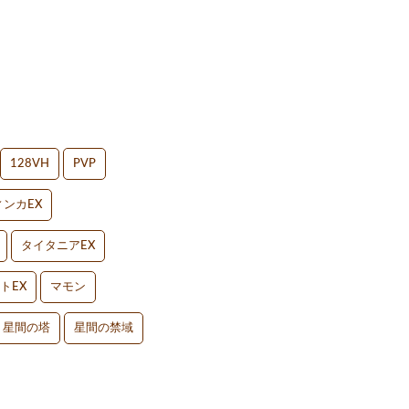
128VH
PVP
ンカEX
タイタニアEX
トEX
マモン
星間の塔
星間の禁域