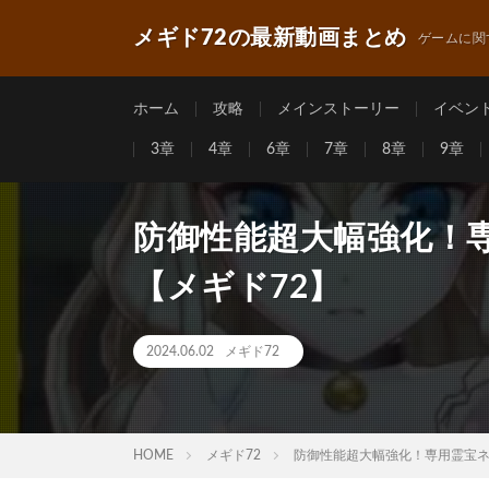
メギド72の最新動画まとめ
ゲームに関
ホーム
攻略
メインストーリー
イベン
3章
4章
6章
7章
8章
9章
防御性能超大幅強化！
【メギド72】
2024.06.02
メギド72
HOME
メギド72
防御性能超大幅強化！専用霊宝ネ