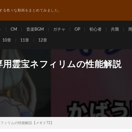
する色々な動画をまとめてみました。
ト
CM
音楽BGM
ガチャ
OP
初心者
共襲
10章
11章
12章
専用霊宝ネフィリムの性能解説
フィリムの性能解説【メギド72】