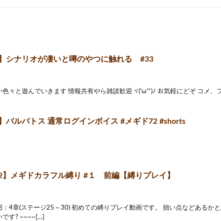
2】シナリオが凄いと噂のやつに触れる #33
色々と遊んでいきます 情報共有やら雑談歓迎ヾ(‘ω’*)ﾉ お気軽にどぞ コメ、
】バルバトス 通常ログインボイス #メギド72 #shorts
72】メギドカラフル縛り #１ 前編【縛りプレイ】
：4章(ステージ25～30) 初めての縛りプレイ動画です。 拙い点などある
す? ~~~~[…]