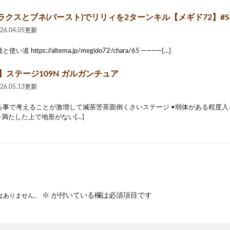
クスとブネ(バースト)でリリィを2ターンキル【メギド72】#Sho
026.04.05更新
 https://altema.jp/megido72/chara/65 ————[…]
】ステージ109N ガルガンチュア
026.05.13更新
る事で考えることが激増して滅茶苦茶面倒くさいステージ •弱体がある程度
を満たした上で地形がない[…]
※
が付いている欄は必須項目です
はありません。